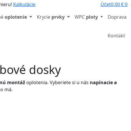
mieru!
Kalkulácie
Účet
0,00
€
0
né
oplotenie
Krycie
prvky
WPC
ploty
Doprava
/
Kontakt
abové dosky
ilnú montáž
oplotenia. Vyberiete si u nás
napínacie a
ko má.