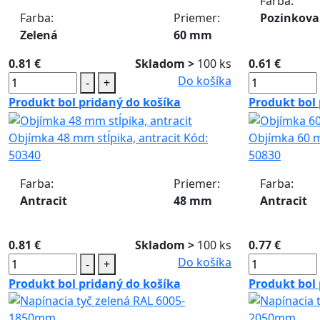
Farba:
Farba:
Priemer:
Pozinkov
Zelená
60 mm
0.81 €
Skladom >
100 ks
0.61 €
Do košíka
-
+
Produkt bol pridaný do košíka
Produkt bol 
Objímka 48 mm stĺpika, antracit
Kód:
Objímka 60 m
50340
50830
Farba:
Priemer:
Farba:
Antracit
48 mm
Antracit
0.81 €
Skladom >
100 ks
0.77 €
Do košíka
-
+
Produkt bol pridaný do košíka
Produkt bol 