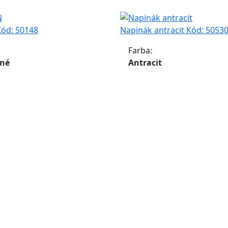
Kód:
50148
Napinák antracit
Kód:
5053
Farba:
ané
Antracit