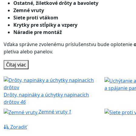
Ostatné, žiletkové drôty a bavolety
Zemné vruty
Siete proti vtákom
Krytky pre stĺpiky a vzpery
Náradie pre montáž
Vďaka správne zvolenému príslušenstvu bude oplotenie
pletiva alebo panelov.
Čítaj viac
a spájanie pa
Drôty, napináky a úchytky napinacích
drôtov
46
Zemné vruty
1
Zoradiť