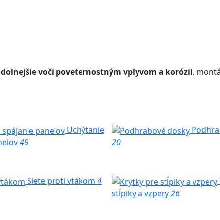
odolnejšie voči poveternostným vplyvom a korózii
, montá
Uchýtanie
Podhra
nelov
49
20
Siete proti vtákom
4
stĺpiky a vzpery
26