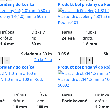
pridaný do košíka
Produkt bol pridaný do ko
zelený 1.4(1.0) mm á 50 m
Viazací drôt zelený 1.8(1.2)
Kód:
50101
Hrúbka
Dĺžka v
Farba:
Hrúbka
drôtu:
m:
Zelená
drôtu:
1.4 mm
50 m
1.8 mm
Skladom >
50 ks
3.05 €
Sk
Do košíka
-
+
-
+
pridaný do košíka
Produkt bol pridaný do ko
 ZN 1.0 mm á 100 m
Kód:
Viazací drôt ZN 1.2 mm á 1
50092
Hrúbka
Dĺžka
Farba:
Hrúbka
ané
drôtu:
v m:
Pozinkované
drôtu:
1.0 mm
100 m
1.2 mm