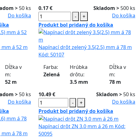
ladom >
50 ks
0.17 €
Skladom >
500 ks
Do košíka
Do košíka
-
+
šíka
Produkt bol pridaný do košíka
5) mm á 52 m
Napínací drôt zelený 3.5(2.5) mm á 78 m
Kód:
50107
Dĺžka v
Farba:
Hrúbka
Dĺžka v
m:
Zelená
drôtu:
m:
52 m
3.5 mm
78 m
ladom >
50 ks
10.49 €
Skladom >
50 ks
Do košíka
Do košíka
-
+
šíka
Produkt bol pridaný do košíka
Napínací drôt ZN 3.0 mm á 26 m
Kód:
6) mm á 78 m
50095