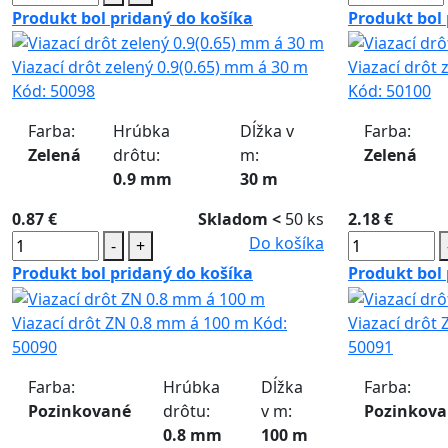
Produkt bol pridaný do košíka
Produkt bol 
Viazací drôt zelený 0.9(0.65) mm á 30 m
Viazací drôt 
Kód:
50098
Kód:
50100
Farba:
Hrúbka
Dĺžka v
Farba:
Zelená
drôtu:
m:
Zelená
0.9 mm
30 m
0.87 €
Skladom <
50 ks
2.18 €
Do košíka
-
+
Produkt bol pridaný do košíka
Produkt bol 
Viazací drôt ZN 0.8 mm á 100 m
Kód:
Viazací drôt
50090
50091
Farba:
Hrúbka
Dĺžka
Farba:
Pozinkované
drôtu:
v m:
Pozinkov
0.8 mm
100 m