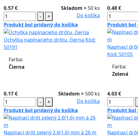
0.57 €
Skladom >
50 ks
0.48 €
Do košíka
-
+
Produkt bol pridaný do košíka
Produkt bol 
Úchytka napínacieho drôtu, čierna
Kód:
Napínací drô
50191
Kód:
50105
Farba:
Farba:
Čierna
Zelená
0.17 €
Skladom >
500 ks
4.03 €
Do košíka
-
+
Produkt bol pridaný do košíka
Produkt bol 
Napínací drôt zelený 2.6(1.6) mm á 26 m
Napínací drô