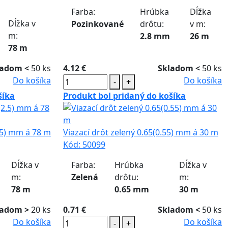
Farba:
Hrúbka
Dĺžka
Dĺžka v
Pozinkované
drôtu:
v m:
m:
2.8 mm
26 m
78 m
ladom <
50 ks
4.12 €
Skladom <
50 ks
Do košíka
Do košíka
-
+
šíka
Produkt bol pridaný do košíka
2.5) mm á 78 m
Viazací drôt zelený 0.65(0.55) mm á 30 m
Kód:
50099
Dĺžka v
Farba:
Hrúbka
Dĺžka v
m:
Zelená
drôtu:
m:
78 m
0.65 mm
30 m
ladom >
20 ks
0.71 €
Skladom <
50 ks
Do košíka
Do košíka
-
+