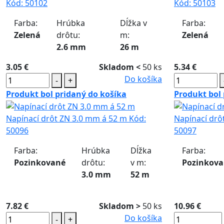
Kód:
50102
Kód:
50103
Farba:
Hrúbka
Dĺžka v
Farba:
Zelená
drôtu:
m:
Zelená
2.6 mm
26 m
3.05 €
Skladom <
50 ks
5.34 €
Do košíka
-
+
Produkt bol pridaný do košíka
Produkt bol 
Napínací drôt ZN 3.0 mm á 52 m
Kód:
Napínací drô
50096
50097
Farba:
Hrúbka
Dĺžka
Farba:
Pozinkované
drôtu:
v m:
Pozinkov
3.0 mm
52 m
7.82 €
Skladom >
50 ks
10.96 €
Do košíka
-
+