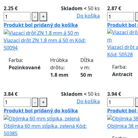
2.25 €
Skladom <
50 ks
2.87 €
Do košíka
-
+
Produkt bol pridaný do košíka
Produkt bol 
Viazací drôt ZN 1.8 mm á 50 m
Kód:
Viazací drôt 
50094
Kód:
50528
Farba:
Hrúbka
Dĺžka
Farba:
Pozinkované
drôtu:
v m:
Antracit
1.8 mm
50 m
3.84 €
Skladom <
50 ks
3.94 €
Do košíka
-
+
Produkt bol pridaný do košíka
Produkt bol 
Objímka 60 mm stĺpika, zelená
Kód:
Objímka 38 m
50385