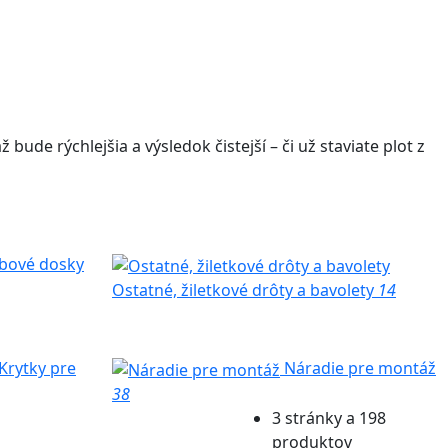
ž bude rýchlejšia a výsledok čistejší – či už staviate plot z
bové dosky
Ostatné, žiletkové drôty a bavolety
14
Krytky pre
Náradie pre montáž
38
3 stránky a 198
produktov