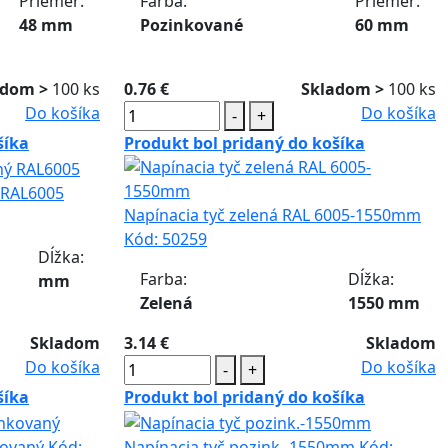
Priemer:
Farba:
Priemer:
48 mm
Pozinkované
60 mm
adom >
100 ks
0.76 €
Skladom >
100 ks
Do košíka
Do košíka
-
+
šíka
Produkt bol pridaný do košíka
ý RAL6005
Napínacia tyč zelená RAL 6005-1550mm
Kód:
50259
Dĺžka:
Farba:
Dĺžka:
mm
Zelená
1550 mm
Skladom
3.14 €
Skladom
Do košíka
Do košíka
-
+
šíka
Produkt bol pridaný do košíka
kovaný
Kód:
Napínacia tyč pozink.-1550mm
Kód: