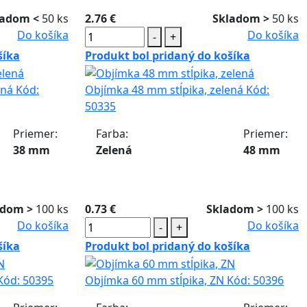
ladom <
50 ks
2.76 €
Skladom >
50 ks
Do košíka
Do košíka
-
+
šíka
Produkt bol pridaný do košíka
ená
Kód:
Objímka 48 mm stĺpika, zelená
Kód:
50335
Priemer:
Farba:
Priemer:
38 mm
Zelená
48 mm
adom >
100 ks
0.73 €
Skladom >
100 ks
Do košíka
Do košíka
-
+
šíka
Produkt bol pridaný do košíka
Kód:
50395
Objímka 60 mm stĺpika, ZN
Kód:
50396