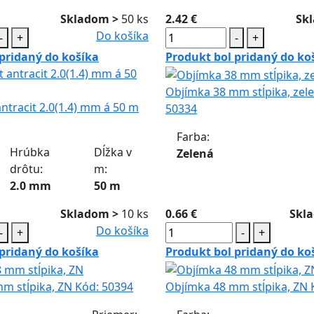
Skladom >
50 ks
2.42 €
Sk
Do košíka
-
+
-
+
pridaný do košíka
Produkt bol pridaný do ko
Objímka 38 mm stĺpika, zel
antracit 2.0(1.4) mm á 50 m
50334
Farba:
Hrúbka
Dĺžka v
Zelená
drôtu:
m:
2.0 mm
50 m
Skladom >
10 ks
0.66 €
Skl
Do košíka
-
+
-
+
pridaný do košíka
Produkt bol pridaný do ko
m stĺpika, ZN
Kód:
50394
Objímka 48 mm stĺpika, ZN