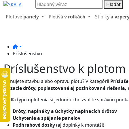
Hľadať
Plotové
panely
Pletivá
v rolkách
Stĺpiky
a vzper
Príslušenstvo
Príslušenstvo k plotom
Plánujete stavbu alebo opravu plotu? V kategórii
Prísluš
viazacie drôty, poplastované aj pozinkované riešenia,
Podľa typu oplotenia si jednoducho zvolíte správnu podk
Drôty, napináky a úchytky napínacích drôtov
Uchytenie a spájanie panelov
Podhrabové dosky
(aj doplnky k montáži)