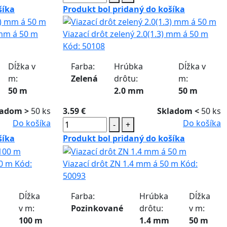
šíka
Produkt bol pridaný do košíka
 mm á 50 m
Viazací drôt zelený 2.0(1.3) mm á 50 m
Kód:
50108
Dĺžka v
Farba:
Hrúbka
Dĺžka v
m:
Zelená
drôtu:
m:
50 m
2.0 mm
50 m
ladom >
50 ks
3.59 €
Skladom <
50 ks
Do košíka
Do košíka
-
+
šíka
Produkt bol pridaný do košíka
00 m
Kód:
Viazací drôt ZN 1.4 mm á 50 m
Kód:
50093
Dĺžka
Farba:
Hrúbka
Dĺžka
v m:
Pozinkované
drôtu:
v m:
100 m
1.4 mm
50 m