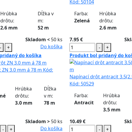
Kód:
50104
Hrúbka
Dĺžka v
Farba:
Hrúbka
drôtu:
m:
Zelená
drôtu:
2.6 mm
52 m
2.6 mm
Skladom <
50 ks
7.95 €
Sk
Do košíka
-
+
-
+
pridaný do košíka
Produkt bol pridaný do ko
t ZN 3.0 mm á 78 m
Kód:
Napínací drôt antracit 3.5(
Kód:
50529
Hrúbka
Dĺžka
Farba:
Hrúbka
ané
drôtu:
v m:
Antracit
drôtu:
3.0 mm
78 m
3.5 mm
Skladom >
50 ks
10.49 €
Sk
Do košíka
-
+
-
+