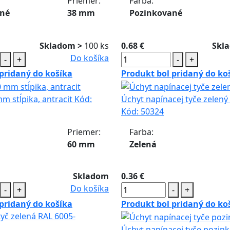
Priemer:
Farba:
ané
38 mm
Pozinkované
Skladom >
100 ks
0.68 €
Skl
Do košíka
-
+
-
+
pridaný do košíka
Produkt bol pridaný do ko
m stĺpika, antracit
Kód:
Úchyt napínacej tyče zelen
Kód:
50324
Priemer:
Farba:
60 mm
Zelená
Skladom
0.36 €
Do košíka
-
+
-
+
pridaný do košíka
Produkt bol pridaný do ko
Úchyt napínacej tyče pozin