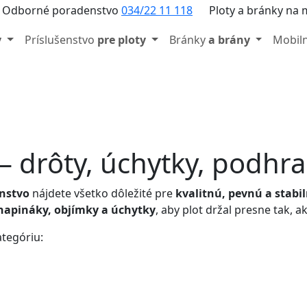
Odborné poradenstvo
034/22 11 118
Ploty a bránky na 
y
Príslušenstvo
pre ploty
Bránky
a brány
Mobil
 – drôty, úchytky, podhr
enstvo
nájdete všetko dôležité pre
kvalitnú, pevnú a stab
 napináky, objímky a úchytky
, aby plot držal presne tak, a
ategóriu: