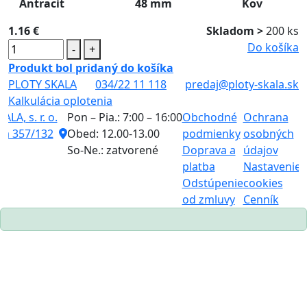
Antracit
48 mm
Kov
1.16 €
Skladom >
200 ks
Do košíka
-
+
Produkt bol pridaný do košíka
PLOTY SKALA
034/22 11 118
predaj@ploty-skala.sk
Kalkulácia oplotenia
LA, s. r. o.
Pon – Pia.: 7:00 – 16:00
Obchodné
Ochrana
K
ná 357/132
Obed: 12.00-13.00
podmienky
osobných
o
So-Ne.: zatvorené
Doprava a
údajov
B
platba
Nastavenie
n
Odstúpenie
cookies
K
od zmluvy
Cenník