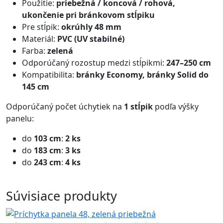
Použitie:
priebežná / koncová / rohová,
ukončenie pri bránkovom stĺpiku
Pre stĺpik:
okrúhly 48 mm
Materiál:
PVC (UV stabilné)
Farba:
zelená
Odporúčaný rozostup medzi stĺpikmi:
247–250 cm
Kompatibilita:
bránky Economy, bránky Solid do
145 cm
Odporúčaný počet úchytiek na
1 stĺpik
podľa výšky
panelu:
do
103 cm
:
2 ks
do
183 cm
:
3 ks
do
243 cm
:
4 ks
Súvisiace produkty