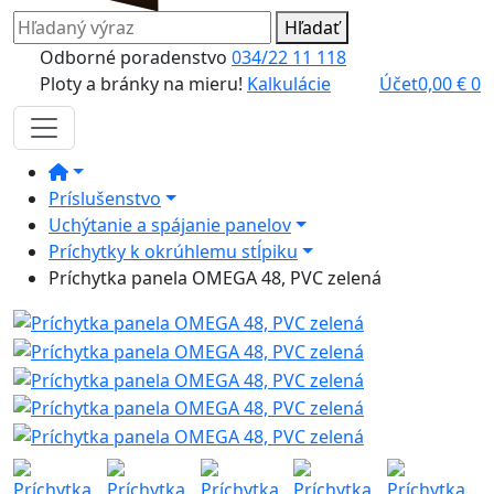
Hľadať
Odborné poradenstvo
034/22 11 118
Ploty a bránky na mieru!
Kalkulácie
Účet
0,00
€
0
Príslušenstvo
Uchýtanie a spájanie panelov
Príchytky k okrúhlemu stĺpiku
Príchytka panela OMEGA 48, PVC zelená