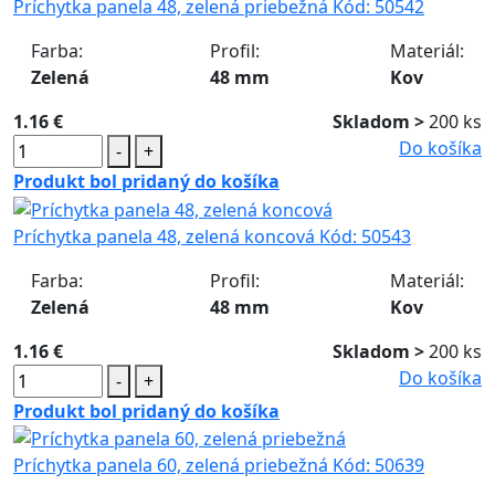
Príchytka panela 48, zelená priebežná
Kód:
50542
Farba:
Profil:
Materiál:
Zelená
48 mm
Kov
1.16 €
Skladom >
200 ks
Do košíka
-
+
Produkt bol pridaný do košíka
Príchytka panela 48, zelená koncová
Kód:
50543
Farba:
Profil:
Materiál:
Zelená
48 mm
Kov
1.16 €
Skladom >
200 ks
Do košíka
-
+
Produkt bol pridaný do košíka
Príchytka panela 60, zelená priebežná
Kód:
50639