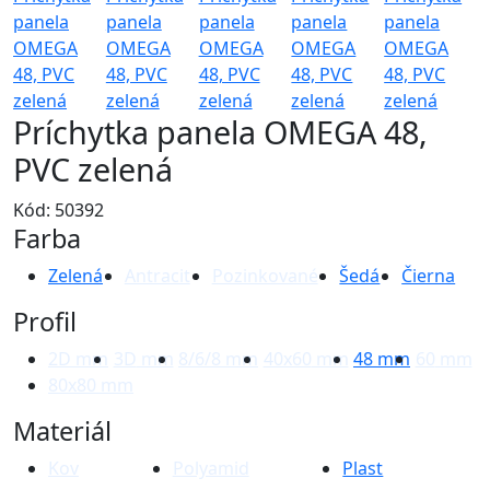
Príchytka panela OMEGA 48,
PVC zelená
Kód: 50392
Farba
Zelená
Antracit
Pozinkované
Šedá
Čierna
Profil
2D
mm
3D
mm
8/6/8
mm
40x60
mm
48
mm
60
mm
80x80
mm
Materiál
Kov
Polyamid
Plast