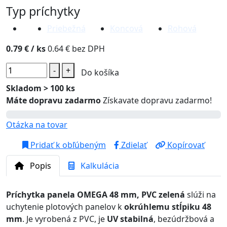
Typ príchytky
Priebežná
Koncová
Rohová
0.79 €
/ ks
0.64 € bez DPH
-
+
Do košíka
Skladom > 100 ks
Máte dopravu zadarmo
Získavate dopravu zadarmo!
Otázka na tovar
Pridať k obľúbeným
Zdielať
Kopírovať
Popis
Kalkulácia
Príchytka panela OMEGA 48 mm, PVC zelená
slúži na
uchytenie plotových panelov k
okrúhlemu stĺpiku 48
mm
. Je vyrobená z PVC, je
UV stabilná
, bezúdržbová a