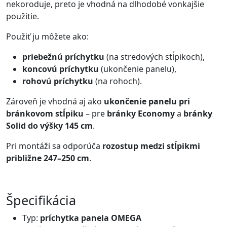
nekoroduje, preto je vhodná na dlhodobé vonkajšie
použitie.
Použiť ju môžete ako:
priebežnú príchytku
(na stredových stĺpikoch),
koncovú príchytku
(ukončenie panelu),
rohovú príchytku
(na rohoch).
Zároveň je vhodná aj ako
ukončenie panelu pri
bránkovom stĺpiku
– pre
bránky Economy
a
bránky
Solid do výšky 145 cm
.
Pri montáži sa odporúča
rozostup medzi stĺpikmi
približne 247–250 cm
.
Špecifikácia
Typ:
príchytka panela OMEGA