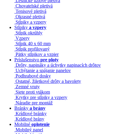
Lesnícke uzlové pletivá
Chovatelské pletivá
Tenisové pletivá
Okrasné pletivá
Stĺpiky a vzpery
Stĺpiky
a vzpery
Stĺpik okrúhly
Vzpery
Stĺpik 40 x 60 mm
Stĺpik profilovaný
Pätky stĺpikov a vzpier
Príslušenstvo
pre ploty
Drôty, napináky a úchytky napinacích drôtov
Uchýtanie a spájanie panelov
Podhrabové dosky
Ostatné, žiletkové drôty a bavolety
Zemné vruty
Siete proti vtákom
Krytky pre stĺpiky a vzpery
Náradie pre montáž
Bránky
a brány
Krídlové bránky
Krídlové brány
Mobilné
oplotenie
Mobilný panel