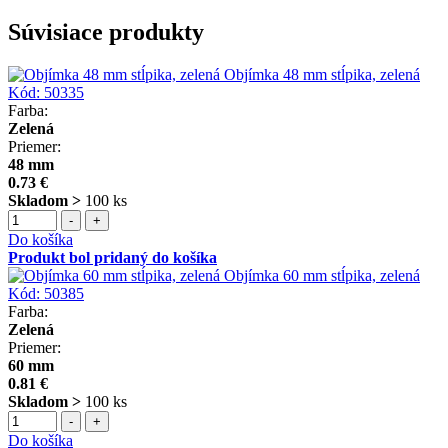
Súvisiace produkty
Objímka 48 mm stĺpika, zelená
Kód:
50335
Farba:
Zelená
Priemer:
48 mm
0.73 €
Skladom >
100 ks
-
+
Do košíka
Produkt bol pridaný do košíka
Objímka 60 mm stĺpika, zelená
Kód:
50385
Farba:
Zelená
Priemer:
60 mm
0.81 €
Skladom >
100 ks
-
+
Do košíka