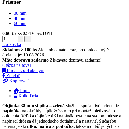
Priemer
38
mm
48
mm
60
mm
0.66 €
/ ks
0.54 € bez DPH
-
+
Do košíka
Skladom > 100 ks
Ak si objednáte teraz, predpokladaný čas
dodania je: 10.08.2026
Máte dopravu zadarmo
Získavate dopravu zadarmo!
Otázka na tovar
Pridať k obľúbeným
Zdielať
Kopírovať
Popis
Kalkulácia
Objímka 38 mm stĺpika – zelená
slúži na spoľahlivé uchytenie
napináka
na okrúhly stĺpik Ø 38 mm pri montáži pletivového
oplotenia. Vďaka objímke drží napinák pevne na svojom mieste a
napínací drôt sa dá jednoducho dotiahnuť a nastaviť. Súčasťou
balenia je
skrutka, matica a podložka
, takže montáž je rýchla a