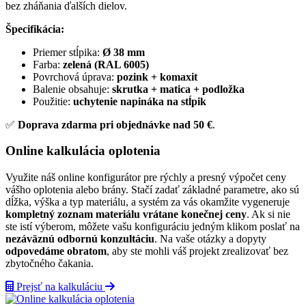
bez zháňania ďalších dielov.
Špecifikácia:
Priemer stĺpika:
Ø 38 mm
Farba:
zelená (RAL 6005)
Povrchová úprava:
pozink + komaxit
Balenie obsahuje:
skrutka + matica + podložka
Použitie:
uchytenie napináka na stĺpik
✅
Doprava zdarma pri objednávke nad 50 €
.
Online kalkulácia oplotenia
Využite náš online konfigurátor pre rýchly a presný výpočet ceny
vášho oplotenia alebo brány. Stačí zadať základné parametre, ako sú
dĺžka, výška a typ materiálu, a systém za vás okamžite vygeneruje
kompletný zoznam materiálu vrátane konečnej ceny
. Ak si nie
ste istí výberom, môžete vašu konfiguráciu jedným klikom poslať na
nezáväznú odbornú konzultáciu
. Na vaše otázky a dopyty
odpovedáme obratom
, aby ste mohli váš projekt zrealizovať bez
zbytočného čakania.
Prejsť na kalkuláciu