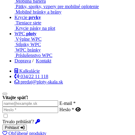
Mobilná bariéra
Pätky, spojky, vzpery pre mobilné oplotenie
Mobilné bránky a brány
Krycie
prvky
Tieniace siete
Krycie pásky na plot
WPC
ploty
Výplne WPC
Stĺpiky WPC
WPC bránky
Príslušenstvo WPC
Doprava
/
Kontakt
Kalkulácie
034/22 11 118
predaj@ploty-skala.sk
Vitajte späť!
E-mail *
Heslo *
Trvalo prihlásiť?
Prihlásiť
Obľúbené produkty