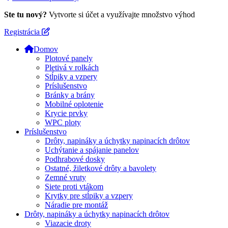
Ste tu nový?
Vytvorte si účet a využívajte množstvo výhod
Registrácia
Domov
Plotové panely
Pletivá v rolkách
Stĺpiky a vzpery
Príslušenstvo
Bránky a brány
Mobilné oplotenie
Krycie prvky
WPC ploty
Príslušenstvo
Drôty, napináky a úchytky napinacích drôtov
Uchýtanie a spájanie panelov
Podhrabové dosky
Ostatné, žiletkové drôty a bavolety
Zemné vruty
Siete proti vtákom
Krytky pre stĺpiky a vzpery
Náradie pre montáž
Drôty, napináky a úchytky napinacích drôtov
Viazacie droty