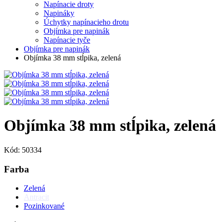
Napínacie droty
Napináky
Úchytky napínacieho drotu
Objímka pre napinák
Napínacie tyče
Objímka pre napinák
Objímka 38 mm stĺpika, zelená
Objímka 38 mm stĺpika, zelená
Kód: 50334
Farba
Zelená
Antracit
Pozinkované