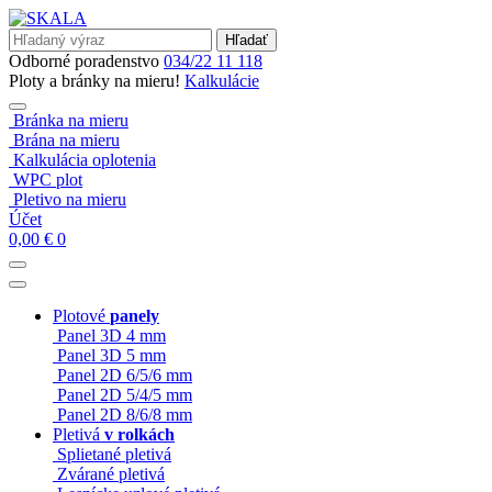
Hľadať
Odborné poradenstvo
034/22 11 118
Ploty a bránky na mieru!
Kalkulácie
Bránka na mieru
Brána na mieru
Kalkulácia oplotenia
WPC plot
Pletivo na mieru
Účet
0,00
€
0
Plotové
panely
Panel 3D 4 mm
Panel 3D 5 mm
Panel 2D 6/5/6 mm
Panel 2D 5/4/5 mm
Panel 2D 8/6/8 mm
Pletivá
v rolkách
Splietané pletivá
Zvárané pletivá