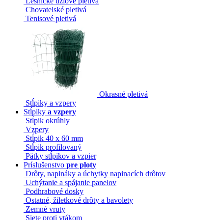
Lesnícke uzlové pletivá
Chovatelské pletivá
Tenisové pletivá
Okrasné pletivá
Stĺpiky a vzpery
Stĺpiky
a vzpery
Stĺpik okrúhly
Vzpery
Stĺpik 40 x 60 mm
Stĺpik profilovaný
Pätky stĺpikov a vzpier
Príslušenstvo
pre ploty
Drôty, napináky a úchytky napinacích drôtov
Uchýtanie a spájanie panelov
Podhrabové dosky
Ostatné, žiletkové drôty a bavolety
Zemné vruty
Siete proti vtákom