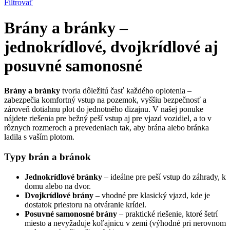
Filtrovať
Brány a bránky –
jednokrídlové, dvojkrídlové aj
posuvné samonosné
Brány a bránky
tvoria dôležitú časť každého oplotenia –
zabezpečia komfortný vstup na pozemok, vyššiu bezpečnosť a
zároveň dotiahnu plot do jednotného dizajnu. V našej ponuke
nájdete riešenia pre bežný peší vstup aj pre vjazd vozidiel, a to v
rôznych rozmeroch a prevedeniach tak, aby brána alebo bránka
ladila s vaším plotom.
Typy brán a bránok
Jednokrídlové bránky
– ideálne pre peší vstup do záhrady, k
domu alebo na dvor.
Dvojkrídlové brány
– vhodné pre klasický vjazd, kde je
dostatok priestoru na otváranie krídel.
Posuvné samonosné brány
– praktické riešenie, ktoré šetrí
miesto a nevyžaduje koľajnicu v zemi (výhodné pri nerovnom