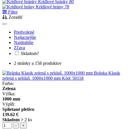
Krídlové bránky
80
Krídlové brány
78
Filter
Zoradiť
Predvolené
Najlacnejšie
Najdrahšie
Zľava
Skladom?
2 stránky a 158 produktov
Bránka Klasik
zelená s prísluš. 1000x1000 mm
Kód:
50118
Farba:
Zelená
Výška:
1000 mm
Výplň:
Splietané pletivo
139.62 €
Skladom >
2 ks
-
+