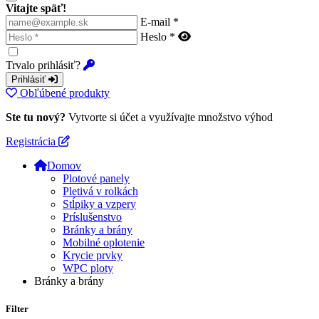
Vitajte späť!
E-mail *
Heslo *
Trvalo prihlásiť?
Prihlásiť
Obľúbené produkty
Ste tu nový?
Vytvorte si účet a využívajte množstvo výhod
Registrácia
Domov
Plotové panely
Pletivá v rolkách
Stĺpiky a vzpery
Príslušenstvo
Bránky a brány
Mobilné oplotenie
Krycie prvky
WPC ploty
Bránky a brány
Filter