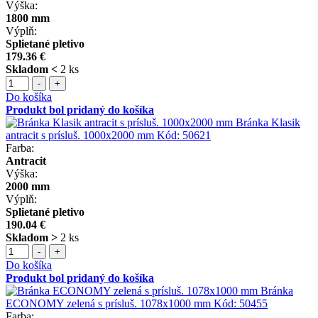
Výška:
1800 mm
Výplň:
Splietané pletivo
179.36 €
Skladom <
2 ks
-
+
Do košíka
Produkt bol pridaný do košíka
Bránka Klasik
antracit s prísluš. 1000x2000 mm
Kód:
50621
Farba:
Antracit
Výška:
2000 mm
Výplň:
Splietané pletivo
190.04 €
Skladom >
2 ks
-
+
Do košíka
Produkt bol pridaný do košíka
Bránka
ECONOMY zelená s prísluš. 1078x1000 mm
Kód:
50455
Farba: