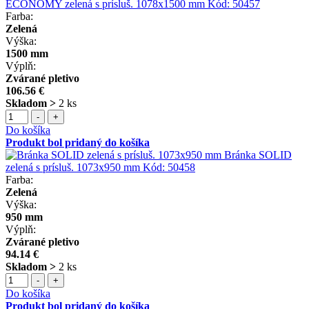
ECONOMY zelená s prísluš. 1078x1500 mm
Kód:
50457
Farba:
Zelená
Výška:
1500 mm
Výplň:
Zvárané pletivo
106.56 €
Skladom >
2 ks
-
+
Do košíka
Produkt bol pridaný do košíka
Bránka SOLID
zelená s prísluš. 1073x950 mm
Kód:
50458
Farba:
Zelená
Výška:
950 mm
Výplň:
Zvárané pletivo
94.14 €
Skladom >
2 ks
-
+
Do košíka
Produkt bol pridaný do košíka