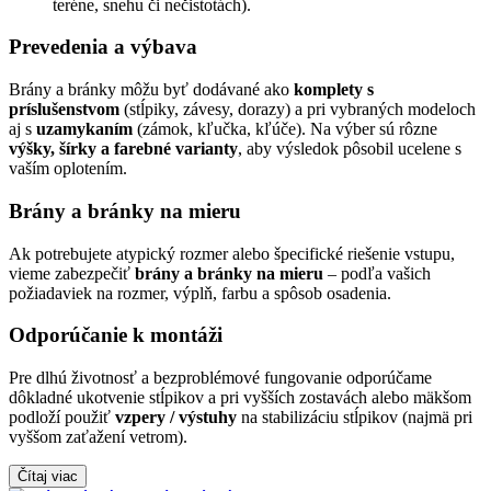
teréne, snehu či nečistotách).
Prevedenia a výbava
Brány a bránky môžu byť dodávané ako
komplety s
príslušenstvom
(stĺpiky, závesy, dorazy) a pri vybraných modeloch
aj s
uzamykaním
(zámok, kľučka, kľúče). Na výber sú rôzne
výšky, šírky a farebné varianty
, aby výsledok pôsobil ucelene s
vaším oplotením.
Brány a bránky na mieru
Ak potrebujete atypický rozmer alebo špecifické riešenie vstupu,
vieme zabezpečiť
brány a bránky na mieru
– podľa vašich
požiadaviek na rozmer, výplň, farbu a spôsob osadenia.
Odporúčanie k montáži
Pre dlhú životnosť a bezproblémové fungovanie odporúčame
dôkladné ukotvenie stĺpikov a pri vyšších zostavách alebo mäkšom
podloží použiť
vzpery / výstuhy
na stabilizáciu stĺpikov (najmä pri
vyššom zaťažení vetrom).
Čítaj viac