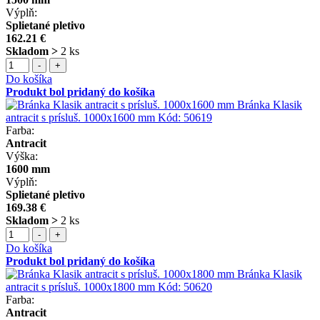
Výplň:
Splietané pletivo
162.21 €
Skladom >
2 ks
-
+
Do košíka
Produkt bol pridaný do košíka
Bránka Klasik
antracit s prísluš. 1000x1600 mm
Kód:
50619
Farba:
Antracit
Výška:
1600 mm
Výplň:
Splietané pletivo
169.38 €
Skladom >
2 ks
-
+
Do košíka
Produkt bol pridaný do košíka
Bránka Klasik
antracit s prísluš. 1000x1800 mm
Kód:
50620
Farba:
Antracit