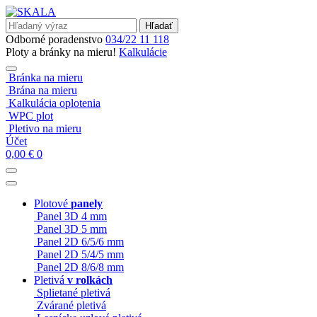
Hľadať
Odborné poradenstvo
034/22 11 118
Ploty a bránky na mieru!
Kalkulácie
Bránka na mieru
Brána na mieru
Kalkulácia oplotenia
WPC plot
Pletivo na mieru
Účet
0,00
€
0
Plotové
panely
Panel 3D 4 mm
Panel 3D 5 mm
Panel 2D 6/5/6 mm
Panel 2D 5/4/5 mm
Panel 2D 8/6/8 mm
Pletivá
v rolkách
Splietané pletivá
Zvárané pletivá