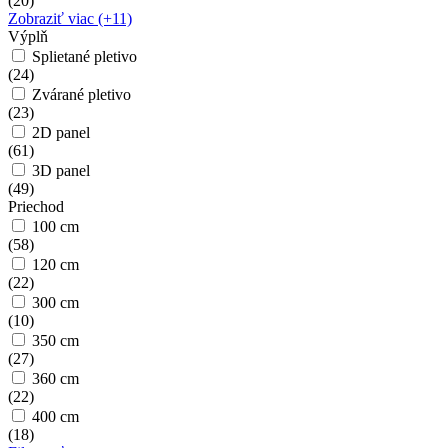
(
20
)
Zobraziť viac (+11)
Výplň
Splietané pletivo
(
24
)
Zvárané pletivo
(
23
)
2D panel
(
61
)
3D panel
(
49
)
Priechod
100 cm
(
58
)
120 cm
(
22
)
300 cm
(
10
)
350 cm
(
27
)
360 cm
(
22
)
400 cm
(
18
)