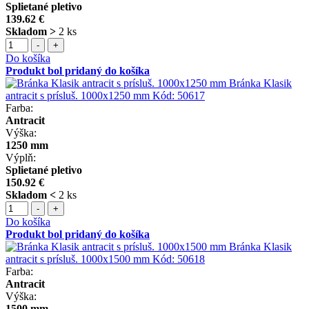
Splietané pletivo
139.62 €
Skladom >
2 ks
-
+
Do košíka
Produkt bol pridaný do košíka
Bránka Klasik
antracit s prísluš. 1000x1250 mm
Kód:
50617
Farba:
Antracit
Výška:
1250 mm
Výplň:
Splietané pletivo
150.92 €
Skladom <
2 ks
-
+
Do košíka
Produkt bol pridaný do košíka
Bránka Klasik
antracit s prísluš. 1000x1500 mm
Kód:
50618
Farba:
Antracit
Výška:
1500 mm