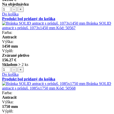
Na objednávku
-
+
Do košíka
Produkt bol pridaný do košíka
Bránka SOLID
antracit s prísluš. 1073x1450 mm
Kód:
50567
Farba:
Antracit
Výška:
1450 mm
Výplň:
Zvárané pletivo
156.27 €
Skladom >
2 ks
-
+
Do košíka
Produkt bol pridaný do košíka
Bránka SOLID
antracit s prísluš. 1085x1750 mm
Kód:
50568
Farba:
Antracit
Výška:
1750 mm
Výplň: