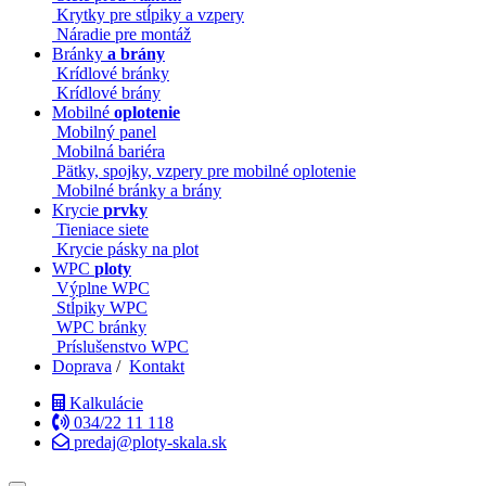
Krytky pre stĺpiky a vzpery
Náradie pre montáž
Bránky
a brány
Krídlové bránky
Krídlové brány
Mobilné
oplotenie
Mobilný panel
Mobilná bariéra
Pätky, spojky, vzpery pre mobilné oplotenie
Mobilné bránky a brány
Krycie
prvky
Tieniace siete
Krycie pásky na plot
WPC
ploty
Výplne WPC
Stĺpiky WPC
WPC bránky
Príslušenstvo WPC
Doprava
/
Kontakt
Kalkulácie
034/22 11 118
predaj@ploty-skala.sk