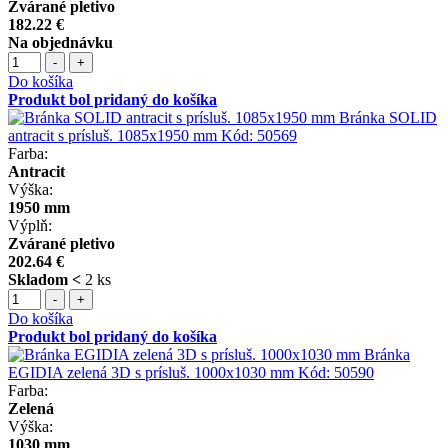
Zvárané pletivo
182.22 €
Na objednávku
-
+
Do košíka
Produkt bol pridaný do košíka
Bránka SOLID
antracit s prísluš. 1085x1950 mm
Kód:
50569
Farba:
Antracit
Výška:
1950 mm
Výplň:
Zvárané pletivo
202.64 €
Skladom <
2 ks
-
+
Do košíka
Produkt bol pridaný do košíka
Bránka
EGIDIA zelená 3D s prísluš. 1000x1030 mm
Kód:
50590
Farba:
Zelená
Výška:
1030 mm