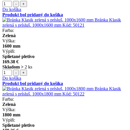
-
+
Do košíka
Produkt bol pridaný do košíka
Bránka Klasik
zelená s prísluš. 1000x1600 mm
Kód:
50121
Farba:
Zelená
Výška:
1600 mm
Výplň:
Splietané pletivo
169.38 €
Skladom >
2 ks
-
+
Do košíka
Produkt bol pridaný do košíka
Bránka Klasik
zelená s prísluš. 1000x1800 mm
Kód:
50122
Farba:
Zelená
Výška:
1800 mm
Výplň:
Splietané pletivo