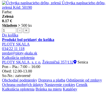
Úchytka napínacieho drôtu,
zelená
Kód:
50190
Farba:
Zelená
0.17 €
Skladom >
500 ks
-
+
Do košíka
Produkt bol pridaný do košíka
PLOTY SKALA
034/22 11 118
predaj@ploty-skala.sk
Kalkulácia oplotenia
PLOTY SKALA, s. r. o.
Železničná 357/132
Senica
Pon – Pia.: 7:00 – 16:00
Obed: 12.00-13.00
So-Ne.: zatvorené
Obchodné podmienky
Doprava a platba
Odstúpenie od zmluvy
Ochrana osobných údajov
Nastavenie cookies
Cenník
Kalkulácia oplotenia
Bránka na mieru
Katalógy