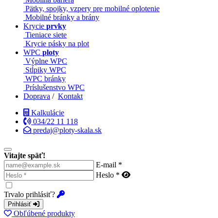
Pätky, spojky, vzpery pre mobilné oplotenie
Mobilné bránky a brány
Krycie
prvky
Tieniace siete
Krycie pásky na plot
WPC
ploty
Výplne WPC
Stĺpiky WPC
WPC bránky
Príslušenstvo WPC
Doprava
/
Kontakt
Kalkulácie
034/22 11 118
predaj@ploty-skala.sk
Vitajte späť!
E-mail *
Heslo *
Trvalo prihlásiť?
Prihlásiť
Obľúbené produkty