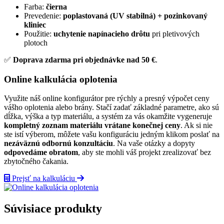
Farba:
čierna
Prevedenie:
poplastovaná (UV stabilná) + pozinkovaný
kliniec
Použitie:
uchytenie napínacieho drôtu
pri pletivových
plotoch
✅
Doprava zdarma pri objednávke nad 50 €
.
Online kalkulácia oplotenia
Využite náš online konfigurátor pre rýchly a presný výpočet ceny
vášho oplotenia alebo brány. Stačí zadať základné parametre, ako sú
dĺžka, výška a typ materiálu, a systém za vás okamžite vygeneruje
kompletný zoznam materiálu vrátane konečnej ceny
. Ak si nie
ste istí výberom, môžete vašu konfiguráciu jedným klikom poslať na
nezáväznú odbornú konzultáciu
. Na vaše otázky a dopyty
odpovedáme obratom
, aby ste mohli váš projekt zrealizovať bez
zbytočného čakania.
Prejsť na kalkuláciu
Súvisiace produkty