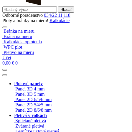
Hľadať
Odborné poradenstvo
034/22 11 118
Ploty a bránky na mieru!
Kalkulácie
Bránka na mieru
Brána na mieru
Kalkulácia oplotenia
WPC plot
Pletivo na mieru
Účet
0,00
€
0
Plotové
panely
Panel 3D 4 mm
Panel 3D 5 mm
Panel 2D 6/5/6 mm
Panel 2D 5/4/5 mm
Panel 2D 8/6/8 mm
Pletivá
v rolkách
Splietané pletivá
Zvárané pletivá
Lesnícke uzlové pletivá