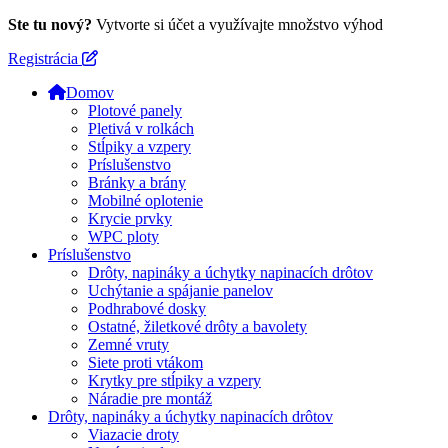
Ste tu nový?
Vytvorte si účet a využívajte množstvo výhod
Registrácia
Domov
Plotové panely
Pletivá v rolkách
Stĺpiky a vzpery
Príslušenstvo
Bránky a brány
Mobilné oplotenie
Krycie prvky
WPC ploty
Príslušenstvo
Drôty, napináky a úchytky napinacích drôtov
Uchýtanie a spájanie panelov
Podhrabové dosky
Ostatné, žiletkové drôty a bavolety
Zemné vruty
Siete proti vtákom
Krytky pre stĺpiky a vzpery
Náradie pre montáž
Drôty, napináky a úchytky napinacích drôtov
Viazacie droty