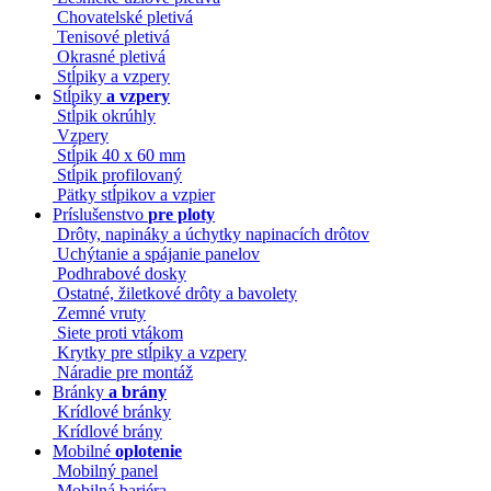
Chovatelské pletivá
Tenisové pletivá
Okrasné pletivá
Stĺpiky a vzpery
Stĺpiky
a vzpery
Stĺpik okrúhly
Vzpery
Stĺpik 40 x 60 mm
Stĺpik profilovaný
Pätky stĺpikov a vzpier
Príslušenstvo
pre ploty
Drôty, napináky a úchytky napinacích drôtov
Uchýtanie a spájanie panelov
Podhrabové dosky
Ostatné, žiletkové drôty a bavolety
Zemné vruty
Siete proti vtákom
Krytky pre stĺpiky a vzpery
Náradie pre montáž
Bránky
a brány
Krídlové bránky
Krídlové brány
Mobilné
oplotenie
Mobilný panel
Mobilná bariéra