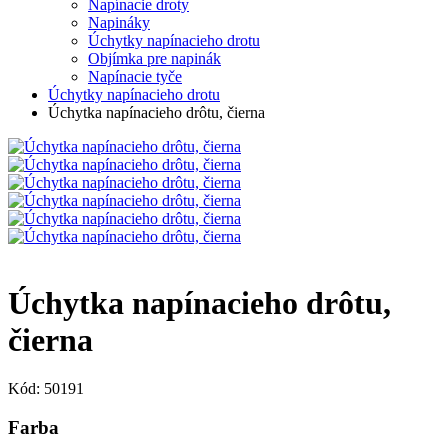
Napínacie droty
Napináky
Úchytky napínacieho drotu
Objímka pre napinák
Napínacie tyče
Úchytky napínacieho drotu
Úchytka napínacieho drôtu, čierna
Úchytka napínacieho drôtu,
čierna
Kód: 50191
Farba