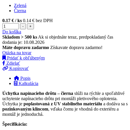
Zelená
Čierna
0.17 €
/ ks
0.14 € bez DPH
-
+
Do košíka
Skladom > 500 ks
Ak si objednáte teraz, predpokladaný čas
dodania je: 10.08.2026
Máte dopravu zadarmo
Získavate dopravu zadarmo!
Otázka na tovar
Pridať k obľúbeným
Zdielať
Kopírovať
Popis
Kalkulácia
Úchytka napínacieho drôtu – čierna
slúži na rýchle a spoľahlivé
uchytenie napínacieho drôtu pri montáži pletivového oplotenia.
Úchytka je
poplastovaná z UV stabilného materiálu
a dodáva sa s
pozinkovaným klincom
, vďaka čomu je vhodná do exteriéru a
montáž je jednoduchá.
Špecifikácia: