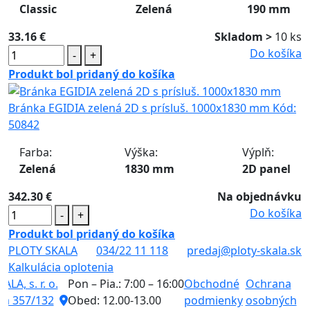
Classic
Zelená
190 mm
33.16 €
Skladom >
10 ks
Do košíka
-
+
Produkt bol pridaný do košíka
Bránka EGIDIA zelená 2D s prísluš. 1000x1830 mm
Kód:
50842
Farba:
Výška:
Výplň:
Zelená
1830 mm
2D panel
342.30 €
Na objednávku
Do košíka
-
+
Produkt bol pridaný do košíka
PLOTY SKALA
034/22 11 118
predaj@ploty-skala.sk
Kalkulácia oplotenia
LA, s. r. o.
Pon – Pia.: 7:00 – 16:00
Obchodné
Ochrana
K
ná 357/132
Obed: 12.00-13.00
podmienky
osobných
o