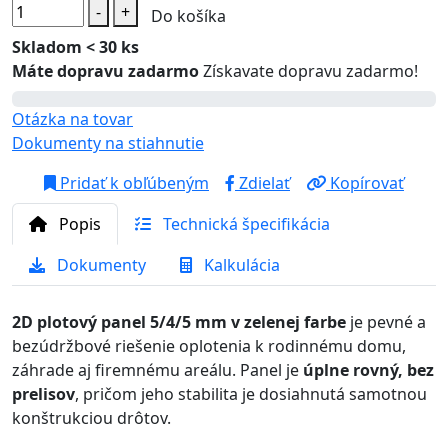
-
+
Do košíka
Skladom < 30 ks
Máte dopravu zadarmo
Získavate dopravu zadarmo!
Otázka na tovar
Dokumenty na stiahnutie
Pridať k obľúbeným
Zdielať
Kopírovať
Popis
Technická špecifikácia
Dokumenty
Kalkulácia
2D plotový panel 5/4/5 mm v zelenej farbe
je pevné a
bezúdržbové riešenie oplotenia k rodinnému domu,
záhrade aj firemnému areálu. Panel je
úplne rovný, bez
prelisov
, pričom jeho stabilita je dosiahnutá samotnou
konštrukciou drôtov.