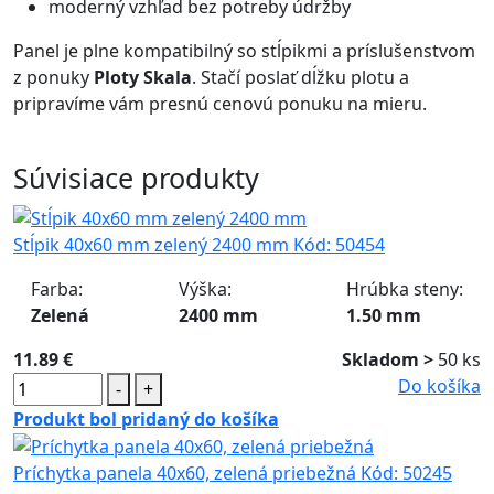
moderný vzhľad bez potreby údržby
Panel je plne kompatibilný so stĺpikmi a príslušenstvom
z ponuky
Ploty Skala
. Stačí poslať dĺžku plotu a
pripravíme vám presnú cenovú ponuku na mieru.
Súvisiace produkty
Stĺpik 40x60 mm zelený 2400 mm
Kód:
50454
Farba:
Výška:
Hrúbka steny:
Zelená
2400 mm
1.50 mm
11.89 €
Skladom >
50 ks
Do košíka
-
+
Produkt bol pridaný do košíka
Príchytka panela 40x60, zelená priebežná
Kód:
50245