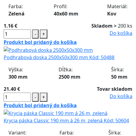
Farba:
Profil:
Materiál:
Zelená
40x60 mm
Kov
1.16 €
Skladom >
200 ks
Do košíka
-
+
Produkt bol pridaný do košíka
Podhrabová doska 2500x50x300 mm
Kód:
50488
Výška:
Dĺžka:
Šírka:
300 mm
2500 mm
50 mm
21.40 €
Tovar skladom
Do košíka
-
+
Produkt bol pridaný do košíka
Krycia páska Classic 190 mm á 26 m, zelená
Kód:
50604
Variant:
Farba:
Šírka: