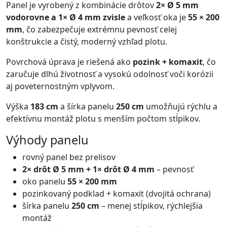
Panel je vyrobený z kombinácie drôtov
2× Ø 5 mm
vodorovne a 1× Ø 4 mm zvisle
a veľkosť oka je
55 × 200
mm
, čo zabezpečuje extrémnu pevnosť celej
konštrukcie a čistý, moderný vzhľad plotu.
Povrchová úprava je riešená ako
pozink + komaxit
, čo
zaručuje dlhú životnosť a vysokú odolnosť voči korózii
aj poveternostným vplyvom.
Výška
183 cm
a šírka panelu
250 cm
umožňujú rýchlu a
efektívnu montáž plotu s menším počtom stĺpikov.
Výhody panelu
rovný panel bez prelisov
2× drôt Ø 5 mm + 1× drôt Ø 4 mm
– pevnosť
oko panelu
55 × 200 mm
pozinkovaný podklad + komaxit (dvojitá ochrana)
šírka panelu
250 cm
– menej stĺpikov, rýchlejšia
montáž