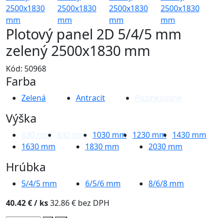
Plotový panel 2D 5/4/5 mm
zelený 2500x1830 mm
Kód: 50968
Farba
Zelená
Antracit
Pozinkované
Výška
630
mm
830
mm
1030
mm
1230
mm
1430
mm
1630
mm
1830
mm
2030
mm
Hrúbka
5/4/5
mm
6/5/6
mm
8/6/8
mm
40.42 €
/ ks
32.86 € bez DPH