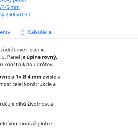
enty
Kalkulácia
ezúdržbové riešenie
u. Panel je
úplne rovný,
ou konštrukciou drôtov.
vne a 1× Ø 4 mm zvisle
a
nosť celej konštrukcie a
aručuje dlhú životnosť a
ektívnu montáž plotu s