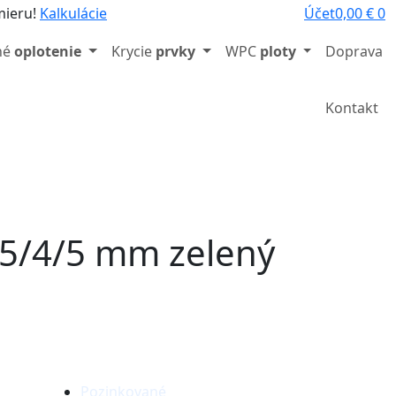
mieru!
Kalkulácie
Účet
0,00
€
0
né
oplotenie
Krycie
prvky
WPC
ploty
Doprava
/
Kontakt
 5/4/5 mm zelený
Pozinkované