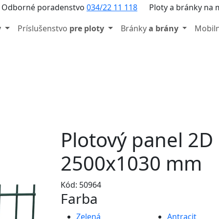
Odborné poradenstvo
034/22 11 118
Ploty a bránky na 
y
Príslušenstvo
pre ploty
Bránky
a brány
Mobil
Plotový panel 2D
2500x1030 mm
Kód: 50964
Farba
Zelená
Antracit