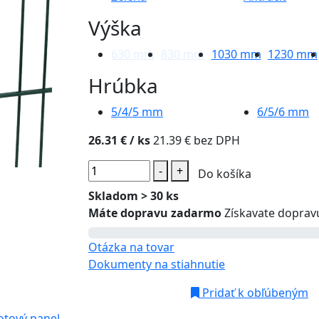
Výška
630
mm
830
mm
1030
mm
1230
mm
Hrúbka
5/4/5
mm
6/5/6
mm
26.31 €
/ ks
21.39 € bez DPH
-
+
Do košíka
Skladom > 30 ks
Máte dopravu zadarmo
Získavate doprav
Otázka na tovar
Dokumenty na stiahnutie
Pridať k obľúbeným