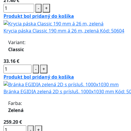
21.40 €
-
+
Produkt bol pridaný do košíka
Krycia páska Classic 190 mm á 26 m, zelená
Kód:
50604
Variant:
Classic
33.16 €
-
+
Produkt bol pridaný do košíka
Bránka EGIDIA zelená 2D s prísluš. 1000x1030 mm
Kód:
50
Farba:
Zelená
259.20 €
-
+