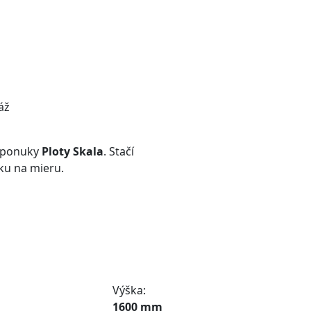
áž
z ponuky
Ploty Skala
. Stačí
ku na mieru.
Výška:
1600 mm