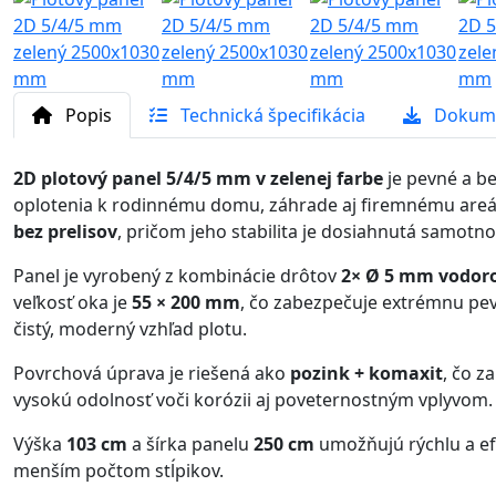
Popis
Technická špecifikácia
Dokum
2D plotový panel 5/4/5 mm v zelenej farbe
je pevné a b
oplotenia k rodinnému domu, záhrade aj firemnému areál
bez prelisov
, pričom jeho stabilita je dosiahnutá samotn
Panel je vyrobený z kombinácie drôtov
2× Ø 5 mm vodoro
veľkosť oka je
55 × 200 mm
, čo zabezpečuje extrémnu pev
čistý, moderný vzhľad plotu.
Povrchová úprava je riešená ako
pozink + komaxit
, čo z
vysokú odolnosť voči korózii aj poveternostným vplyvom.
Výška
103 cm
a šírka panelu
250 cm
umožňujú rýchlu a ef
menším počtom stĺpikov.