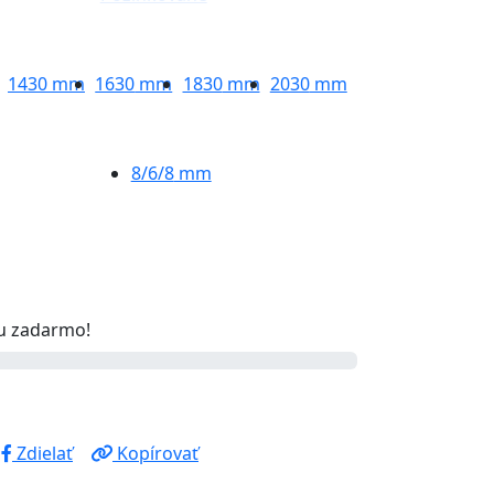
1430
mm
1630
mm
1830
mm
2030
mm
8/6/8
mm
u zadarmo!
Zdielať
Kopírovať