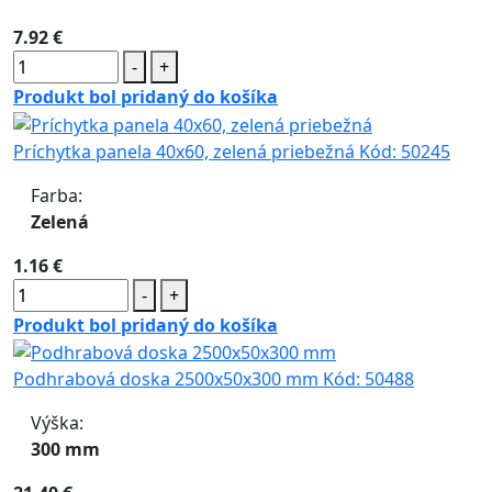
7.92 €
-
+
Produkt bol pridaný do košíka
Príchytka panela 40x60, zelená priebežná
Kód:
50245
Farba:
Zelená
1.16 €
-
+
Produkt bol pridaný do košíka
Podhrabová doska 2500x50x300 mm
Kód:
50488
Výška:
300 mm