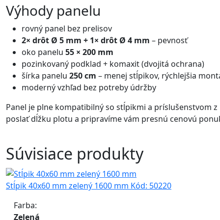
Výhody panelu
rovný panel bez prelisov
2× drôt Ø 5 mm + 1× drôt Ø 4 mm
– pevnosť
oko panelu
55 × 200 mm
pozinkovaný podklad + komaxit (dvojitá ochrana)
šírka panelu
250 cm
– menej stĺpikov, rýchlejšia mont
moderný vzhľad bez potreby údržby
Panel je plne kompatibilný so stĺpikmi a príslušenstvom 
poslať dĺžku plotu a pripravíme vám presnú cenovú ponu
Súvisiace produkty
Stĺpik 40x60 mm zelený 1600 mm
Kód:
50220
Farba:
Zelená