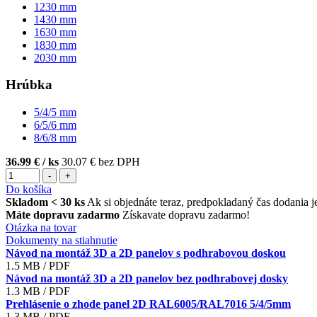
1230
mm
1430
mm
1630
mm
1830
mm
2030
mm
Hrúbka
5/4/5
mm
6/5/6
mm
8/6/8
mm
36.99 €
/ ks
30.07 € bez DPH
-
+
Do košíka
Skladom < 30 ks
Ak si objednáte teraz, predpokladaný čas dodania j
Máte dopravu zadarmo
Získavate dopravu zadarmo!
Otázka na tovar
Dokumenty na stiahnutie
Návod na montáž 3D a 2D panelov s podhrabovou doskou
1.5 MB / PDF
Návod na montáž 3D a 2D panelov bez podhrabovej dosky
1.3 MB / PDF
Prehlásenie o zhode panel 2D RAL6005/RAL7016 5/4/5mm
1.3 MB / PDF