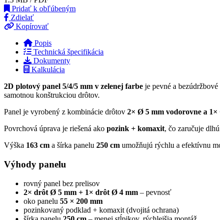
Pridať k obľúbeným
Zdielať
Kopírovať
Popis
Technická špecifikácia
Dokumenty
Kalkulácia
2D plotový panel 5/4/5 mm v zelenej farbe
je pevné a bezúdržbové 
samotnou konštrukciou drôtov.
Panel je vyrobený z kombinácie drôtov
2× Ø 5 mm vodorovne a 1× 
Povrchová úprava je riešená ako
pozink + komaxit
, čo zaručuje dlh
Výška
163 cm
a šírka panelu
250 cm
umožňujú rýchlu a efektívnu mo
Výhody panelu
rovný panel bez prelisov
2× drôt Ø 5 mm + 1× drôt Ø 4 mm
– pevnosť
oko panelu
55 × 200 mm
pozinkovaný podklad + komaxit (dvojitá ochrana)
šírka panelu
250 cm
– menej stĺpikov, rýchlejšia montáž