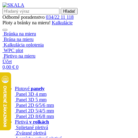
Hľadať
Odborné poradenstvo
034/22 11 118
Ploty a bránky na mieru!
Kalkulácie
Bránka na mieru
Brána na mieru
Kalkulácia oplotenia
WPC plot
Pletivo na mieru
Účet
0,00
€
0
Plotové
panely
Panel 3D 4 mm
Panel 3D 5 mm
Panel 2D 6/5/6 mm
Panel 2D 5/4/5 mm
Panel 2D 8/6/8 mm
Pletivá
v rolkách
Splietané pletivá
Zvárané pletivá