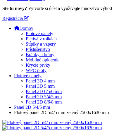
Ste tu nový?
Vytvorte si účet a využívajte množstvo výhod
Registrácia
Domov
Plotové panely
Pletivá v rolkách
Stĺpiky a vzpery
Príslušenstvo
Bránky a brány
Mobilné oplotenie
Krycie prvky
WPC ploty
Plotové panely
Panel 3D 4 mm
Panel 3D 5 mm
Panel 2D 6/5/6 mm
Panel 2D 5/4/5 mm
Panel 2D 8/6/8 mm
Panel 2D 5/4/5 mm
Plotový panel 2D 5/4/5 mm zelený 2500x1630 mm