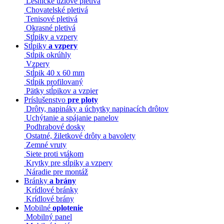
Lesnícke uzlové pletivá
Chovatelské pletivá
Tenisové pletivá
Okrasné pletivá
Stĺpiky a vzpery
Stĺpiky
a vzpery
Stĺpik okrúhly
Vzpery
Stĺpik 40 x 60 mm
Stĺpik profilovaný
Pätky stĺpikov a vzpier
Príslušenstvo
pre ploty
Drôty, napináky a úchytky napinacích drôtov
Uchýtanie a spájanie panelov
Podhrabové dosky
Ostatné, žiletkové drôty a bavolety
Zemné vruty
Siete proti vtákom
Krytky pre stĺpiky a vzpery
Náradie pre montáž
Bránky
a brány
Krídlové bránky
Krídlové brány
Mobilné
oplotenie
Mobilný panel