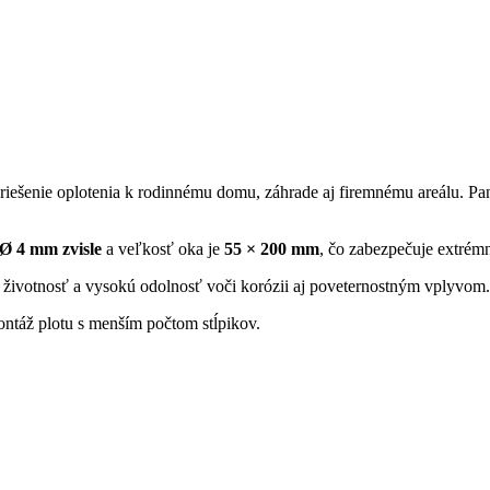
riešenie oplotenia k rodinnému domu, záhrade aj firemnému areálu. Pa
Ø 4 mm zvisle
a veľkosť oka je
55 × 200 mm
, čo zabezpečuje extrémn
ú životnosť a vysokú odolnosť voči korózii aj poveternostným vplyvom.
ntáž plotu s menším počtom stĺpikov.