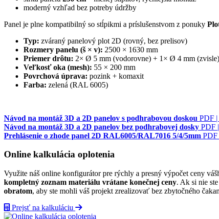
moderný vzhľad bez potreby údržby
Panel je plne kompatibilný so stĺpikmi a príslušenstvom z ponuky
Plo
Typ:
zváraný panelový plot 2D (rovný, bez prelisov)
Rozmery panelu (š × v):
2500 × 1630 mm
Priemer drôtu:
2× Ø 5 mm (vodorovne) + 1× Ø 4 mm (zvisle
Veľkosť oka (mesh):
55 × 200 mm
Povrchová úprava:
pozink + komaxit
Farba:
zelená (RAL 6005)
Návod na montáž 3D a 2D panelov s podhrabovou doskou
PDF |
Návod na montáž 3D a 2D panelov bez podhrabovej dosky
PDF 
Prehlásenie o zhode panel 2D RAL6005/RAL7016 5/4/5mm
PDF 
Online kalkulácia oplotenia
Využite náš online konfigurátor pre rýchly a presný výpočet ceny váš
kompletný zoznam materiálu vrátane konečnej ceny
. Ak si nie s
obratom
, aby ste mohli váš projekt zrealizovať bez zbytočného čakan
Prejsť na kalkuláciu