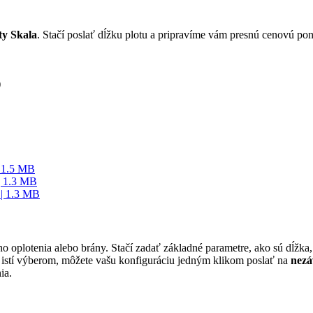
ty Skala
. Stačí poslať dĺžku plotu a pripravíme vám presnú cenovú po
)
 1.5 MB
| 1.3 MB
| 1.3 MB
ho oplotenia alebo brány. Stačí zadať základné parametre, ako sú dĺžka
te istí výberom, môžete vašu konfiguráciu jedným klikom poslať na
nezá
ia.