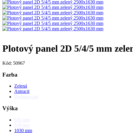
Plotový panel 2D 5/4/5 mm zel
Kód: 50967
Farba
Zelená
Antracit
Pozinkované
Výška
630
mm
830
mm
1030
mm