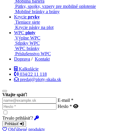
Mobilná bariéra
Pätky, spojky, vzpery pre mobilné oplotenie
Mobilné bránky a brány
Krycie
prvky
Tieniace siete
Krycie pásky na plot
WPC
ploty
Výplne WPC
Stĺpiky WPC
WPC bránky
Príslušenstvo WPC
Doprava
/
Kontakt
Kalkulácie
034/22 11 118
predaj@ploty-skala.sk
Vitajte späť!
E-mail *
Heslo *
Trvalo prihlásiť?
Prihlásiť
Obľúbené produkty