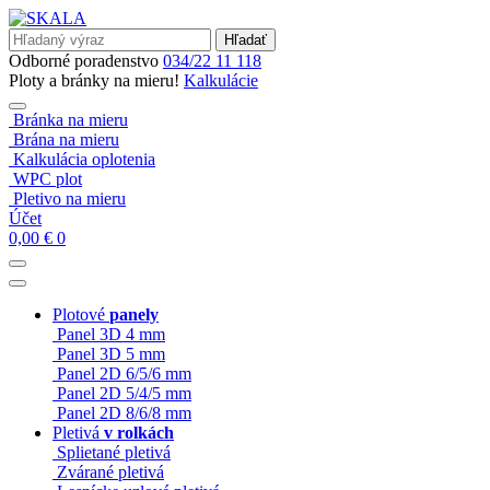
Hľadať
Odborné poradenstvo
034/22 11 118
Ploty a bránky na mieru!
Kalkulácie
Bránka na mieru
Brána na mieru
Kalkulácia oplotenia
WPC plot
Pletivo na mieru
Účet
0,00
€
0
Plotové
panely
Panel 3D 4 mm
Panel 3D 5 mm
Panel 2D 6/5/6 mm
Panel 2D 5/4/5 mm
Panel 2D 8/6/8 mm
Pletivá
v rolkách
Splietané pletivá
Zvárané pletivá