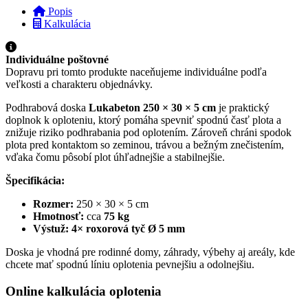
Popis
Kalkulácia
Individuálne poštovné
Dopravu pri tomto produkte naceňujeme individuálne podľa
veľkosti a charakteru objednávky.
Podhrabová doska
Lukabeton 250 × 30 × 5 cm
je praktický
doplnok k oploteniu, ktorý pomáha spevniť spodnú časť plota a
znižuje riziko podhrabania pod oplotením. Zároveň chráni spodok
plota pred kontaktom so zeminou, trávou a bežným znečistením,
vďaka čomu pôsobí plot úhľadnejšie a stabilnejšie.
Špecifikácia:
Rozmer:
250 × 30 × 5 cm
Hmotnosť:
cca
75 kg
Výstuž:
4× roxorová tyč Ø 5 mm
Doska je vhodná pre rodinné domy, záhrady, výbehy aj areály, kde
chcete mať spodnú líniu oplotenia pevnejšiu a odolnejšiu.
Online kalkulácia oplotenia