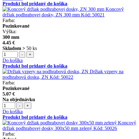
Produkt bol pridaný do košíka
Koncový
držiak podhrabovej dosky, ZN 300 mm
Kód:
50021
Farba:
Pozinkované
Výška:
300 mm
4.45 €
Skladom >
50 ks
-
+
Do košíka
Produkt bol pridaný do košíka
Držiak vzpery na
podhrabovú dosku, ZN
Kód:
50022
Farba:
Pozinkované
5.07 €
Na objednávku
-
+
Do košíka
Produkt bol pridaný do košíka
Koncový
držiak podhrabovej dosky 300x50 mm zelený
Kód:
50026
Farba: