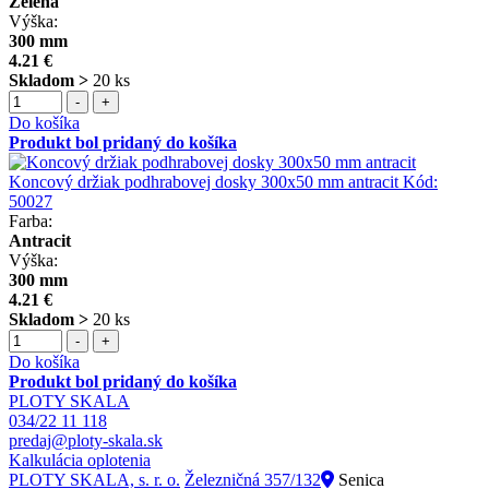
Zelená
Výška:
300 mm
4.21 €
Skladom >
20 ks
-
+
Do košíka
Produkt bol pridaný do košíka
Koncový držiak podhrabovej dosky 300x50 mm antracit
Kód:
50027
Farba:
Antracit
Výška:
300 mm
4.21 €
Skladom >
20 ks
-
+
Do košíka
Produkt bol pridaný do košíka
PLOTY SKALA
034/22 11 118
predaj@ploty-skala.sk
Kalkulácia oplotenia
PLOTY SKALA, s. r. o.
Železničná 357/132
Senica