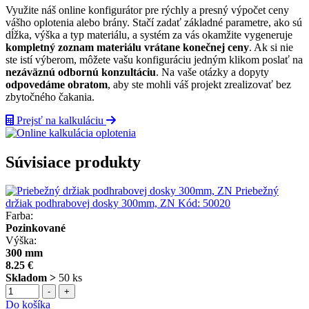
Využite náš online konfigurátor pre rýchly a presný výpočet ceny
vášho oplotenia alebo brány. Stačí zadať základné parametre, ako sú
dĺžka, výška a typ materiálu, a systém za vás okamžite vygeneruje
kompletný zoznam materiálu vrátane konečnej ceny
. Ak si nie
ste istí výberom, môžete vašu konfiguráciu jedným klikom poslať na
nezáväznú odbornú konzultáciu
. Na vaše otázky a dopyty
odpovedáme obratom
, aby ste mohli váš projekt zrealizovať bez
zbytočného čakania.
Prejsť na kalkuláciu
Súvisiace produkty
Priebežný
držiak podhrabovej dosky 300mm, ZN
Kód:
50020
Farba:
Pozinkované
Výška:
300 mm
8.25 €
Skladom >
50 ks
-
+
Do košíka