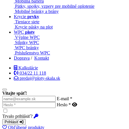
Mobilná bariéra
Pätky, spojky, vzpery pre mobilné oplotenie
Mobilné bránky a brány
Krycie
prvky
Tieniace siete
Krycie pásky na plot
WPC
ploty
Výplne WPC
Stĺpiky WPC
WPC bránky
Príslušenstvo WPC
Doprava
/
Kontakt
Kalkulácie
034/22 11 118
predaj@ploty-skala.sk
Vitajte späť!
E-mail *
Heslo *
Trvalo prihlásiť?
Prihlásiť
Obľúbené produkty