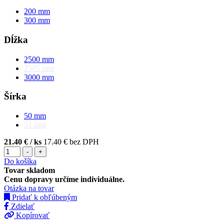
200
mm
300
mm
Dĺžka
2500
mm
2505
mm
3000
mm
Šírka
50
mm
51
mm
21.40 €
/ ks
17.40 € bez DPH
-
+
Do košíka
Tovar skladom
Cenu dopravy určíme individuálne.
Otázka na tovar
Pridať k obľúbeným
Zdielať
Kopírovať