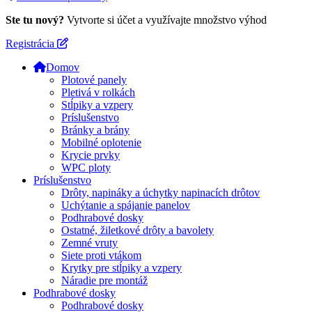
Ste tu nový?
Vytvorte si účet a využívajte množstvo výhod
Registrácia
Domov
Plotové panely
Pletivá v rolkách
Stĺpiky a vzpery
Príslušenstvo
Bránky a brány
Mobilné oplotenie
Krycie prvky
WPC ploty
Príslušenstvo
Drôty, napináky a úchytky napinacích drôtov
Uchýtanie a spájanie panelov
Podhrabové dosky
Ostatné, žiletkové drôty a bavolety
Zemné vruty
Siete proti vtákom
Krytky pre stĺpiky a vzpery
Náradie pre montáž
Podhrabové dosky
Podhrabové dosky