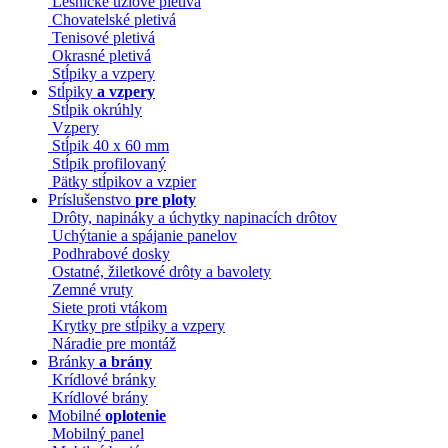
Lesnícke uzlové pletivá
Chovatelské pletivá
Tenisové pletivá
Okrasné pletivá
Stĺpiky a vzpery
Stĺpiky
a vzpery
Stĺpik okrúhly
Vzpery
Stĺpik 40 x 60 mm
Stĺpik profilovaný
Pätky stĺpikov a vzpier
Príslušenstvo
pre ploty
Drôty, napináky a úchytky napinacích drôtov
Uchýtanie a spájanie panelov
Podhrabové dosky
Ostatné, žiletkové drôty a bavolety
Zemné vruty
Siete proti vtákom
Krytky pre stĺpiky a vzpery
Náradie pre montáž
Bránky
a brány
Krídlové bránky
Krídlové brány
Mobilné
oplotenie
Mobilný panel