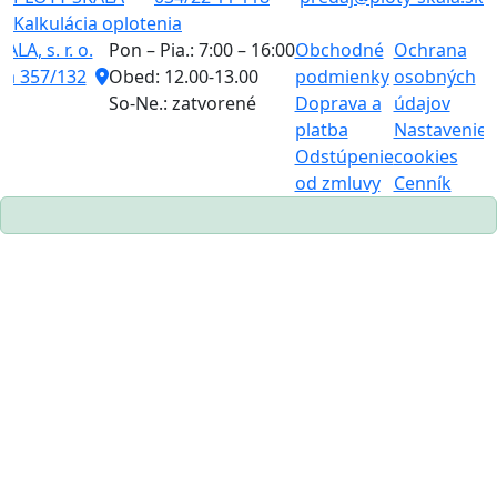
Kalkulácia oplotenia
LA, s. r. o.
Pon – Pia.: 7:00 – 16:00
Obchodné
Ochrana
K
ná 357/132
Obed: 12.00-13.00
podmienky
osobných
o
So-Ne.: zatvorené
Doprava a
údajov
B
platba
Nastavenie
n
Odstúpenie
cookies
K
od zmluvy
Cenník