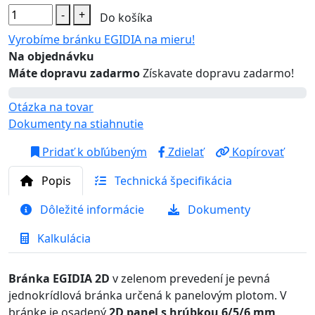
-
+
Do košíka
Vyrobíme bránku EGIDIA na mieru!
Na objednávku
Máte dopravu zadarmo
Získavate dopravu zadarmo!
Otázka na tovar
Dokumenty na stiahnutie
Pridať k obľúbeným
Zdielať
Kopírovať
Popis
Technická špecifikácia
Dôležité informácie
Dokumenty
Kalkulácia
Bránka EGIDIA 2D
v zelenom prevedení je pevná
jednokrídlová bránka určená k panelovým plotom. V
bránke je osadený
2D panel s hrúbkou 6/5/6 mm
,