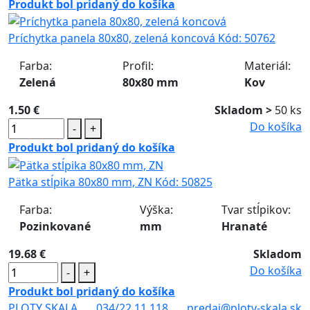
Produkt bol pridaný do košíka
Príchytka panela 80x80, zelená koncová
Kód:
50762
Farba:
Profil:
Materiál:
Zelená
80x80 mm
Kov
1.50 €
Skladom >
50 ks
Do košíka
-
+
Produkt bol pridaný do košíka
Pätka stĺpika 80x80 mm, ZN
Kód:
50825
Farba:
Výška:
Tvar stĺpikov:
Pozinkované
mm
Hranaté
19.68 €
Skladom
Do košíka
-
+
Produkt bol pridaný do košíka
PLOTY SKALA
034/22 11 118
predaj@ploty-skala.sk