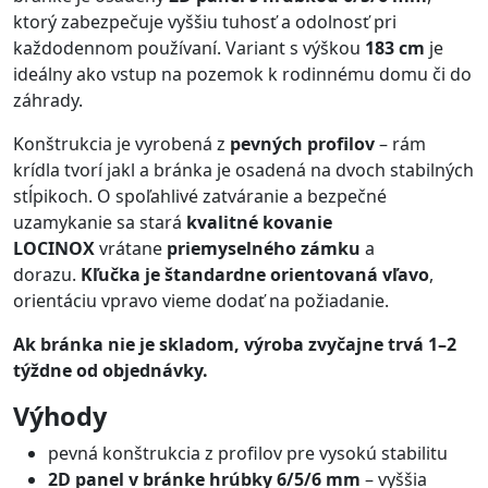
ktorý zabezpečuje vyššiu tuhosť a odolnosť pri
každodennom používaní. Variant s výškou
183 cm
je
ideálny ako vstup na pozemok k rodinnému domu či do
záhrady.
Konštrukcia je vyrobená z
pevných profilov
– rám
krídla tvorí jakl a bránka je osadená na dvoch stabilných
stĺpikoch. O spoľahlivé zatváranie a bezpečné
uzamykanie sa stará
kvalitné kovanie
LOCINOX
vrátane
priemyselného zámku
a
dorazu.
Kľučka je štandardne orientovaná vľavo
,
orientáciu vpravo vieme dodať na požiadanie.
Ak bránka nie je skladom, výroba zvyčajne trvá 1–2
týždne od objednávky.
Výhody
pevná konštrukcia z profilov pre vysokú stabilitu
2D panel v bránke hrúbky 6/5/6 mm
– vyššia