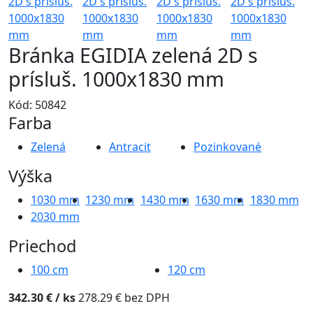
Bránka EGIDIA zelená 2D s
prísluš. 1000x1830 mm
Kód: 50842
Farba
Zelená
Antracit
Pozinkované
Výška
1030
mm
1230
mm
1430
mm
1630
mm
1830
mm
2030
mm
Priechod
100
cm
120
cm
342.30 €
/ ks
278.29 € bez DPH