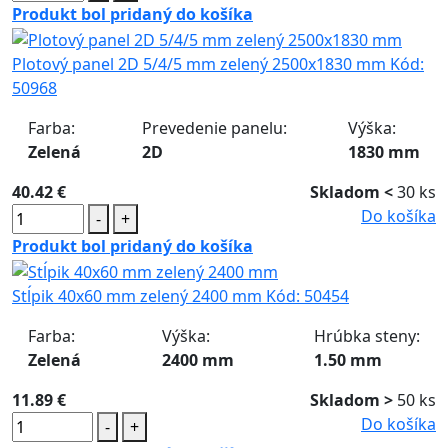
Produkt bol pridaný do košíka
Plotový panel 2D 5/4/5 mm zelený 2500x1830 mm
Kód:
50968
Farba:
Prevedenie panelu:
Výška:
Zelená
2D
1830 mm
40.42 €
Skladom <
30 ks
Do košíka
-
+
Produkt bol pridaný do košíka
Stĺpik 40x60 mm zelený 2400 mm
Kód:
50454
Farba:
Výška:
Hrúbka steny:
Zelená
2400 mm
1.50 mm
11.89 €
Skladom >
50 ks
Do košíka
-
+