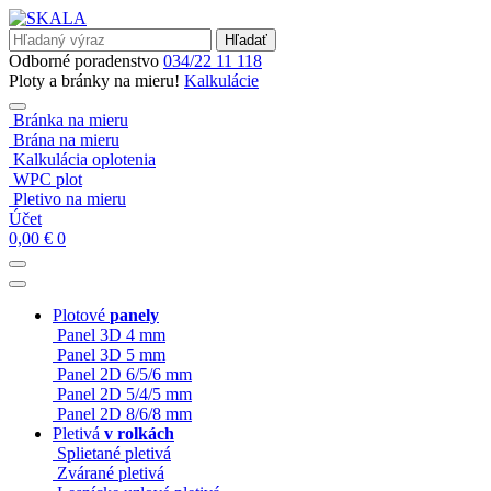
Hľadať
Odborné poradenstvo
034/22 11 118
Ploty a bránky na mieru!
Kalkulácie
Bránka na mieru
Brána na mieru
Kalkulácia oplotenia
WPC plot
Pletivo na mieru
Účet
0,00
€
0
Plotové
panely
Panel 3D 4 mm
Panel 3D 5 mm
Panel 2D 6/5/6 mm
Panel 2D 5/4/5 mm
Panel 2D 8/6/8 mm
Pletivá
v rolkách
Splietané pletivá
Zvárané pletivá