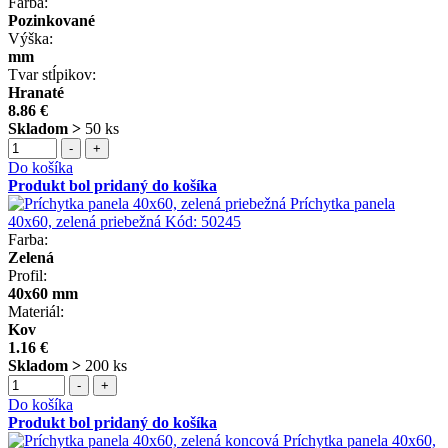
Farba:
Pozinkované
Výška:
mm
Tvar stĺpikov:
Hranaté
8.86 €
Skladom >
50 ks
-
+
Do košíka
Produkt bol pridaný do košíka
Príchytka panela
40x60, zelená priebežná
Kód:
50245
Farba:
Zelená
Profil:
40x60 mm
Materiál:
Kov
1.16 €
Skladom >
200 ks
-
+
Do košíka
Produkt bol pridaný do košíka
Príchytka panela 40x60,