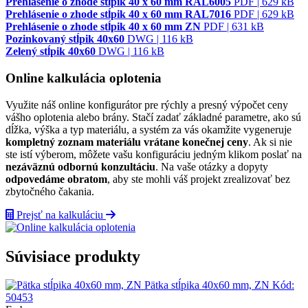
Prehlásenie o zhode stĺpik 40 x 60 mm RAL6005
PDF | 629 kB
Prehlásenie o zhode stĺpik 40 x 60 mm RAL7016
PDF | 629 kB
Prehlásenie o zhode stĺpik 40 x 60 mm ZN
PDF | 631 kB
Pozinkovaný stĺpik 40x60
DWG | 116 kB
Zelený stĺpik 40x60
DWG | 116 kB
Online kalkulácia oplotenia
Využite náš online konfigurátor pre rýchly a presný výpočet ceny
vášho oplotenia alebo brány. Stačí zadať základné parametre, ako sú
dĺžka, výška a typ materiálu, a systém za vás okamžite vygeneruje
kompletný zoznam materiálu vrátane konečnej ceny
. Ak si nie
ste istí výberom, môžete vašu konfiguráciu jedným klikom poslať na
nezáväznú odbornú konzultáciu
. Na vaše otázky a dopyty
odpovedáme obratom
, aby ste mohli váš projekt zrealizovať bez
zbytočného čakania.
Prejsť na kalkuláciu
Súvisiace produkty
Pätka stĺpika 40x60 mm, ZN
Kód:
50453