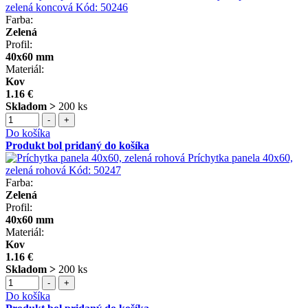
zelená koncová
Kód:
50246
Farba:
Zelená
Profil:
40x60 mm
Materiál:
Kov
1.16 €
Skladom >
200 ks
-
+
Do košíka
Produkt bol pridaný do košíka
Príchytka panela 40x60,
zelená rohová
Kód:
50247
Farba:
Zelená
Profil:
40x60 mm
Materiál:
Kov
1.16 €
Skladom >
200 ks
-
+
Do košíka