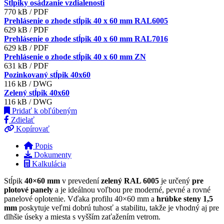
Stĺpiky osádzanie vzdialenosti
770 kB / PDF
Prehlásenie o zhode stĺpik 40 x 60 mm RAL6005
629 kB / PDF
Prehlásenie o zhode stĺpik 40 x 60 mm RAL7016
629 kB / PDF
Prehlásenie o zhode stĺpik 40 x 60 mm ZN
631 kB / PDF
Pozinkovaný stĺpik 40x60
116 kB / DWG
Zelený stĺpik 40x60
116 kB / DWG
Pridať k obľúbeným
Zdielať
Kopírovať
Popis
Dokumenty
Kalkulácia
Stĺpik
40×60 mm
v prevedení
zelený RAL 6005
je určený
pre
plotové panely
a je ideálnou voľbou pre moderné, pevné a rovné
panelové oplotenie. Vďaka profilu 40×60 mm a
hrúbke steny 1,5
mm
poskytuje veľmi dobrú tuhosť a stabilitu, takže je vhodný aj pre
dlhšie úseky a miesta s vyšším zaťažením vetrom.