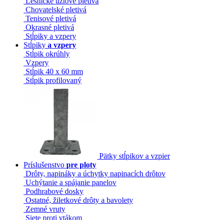
Lesnícke uzlové pletivá
Chovatelské pletivá
Tenisové pletivá
Okrasné pletivá
Stĺpiky a vzpery
Stĺpiky
a vzpery
Stĺpik okrúhly
Vzpery
Stĺpik 40 x 60 mm
Stĺpik profilovaný
Pätky stĺpikov a vzpier
Príslušenstvo
pre ploty
Drôty, napináky a úchytky napinacích drôtov
Uchýtanie a spájanie panelov
Podhrabové dosky
Ostatné, žiletkové drôty a bavolety
Zemné vruty
Siete proti vtákom