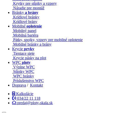
Krytky pre stĺpiky a vzpery
Náradie pre montáž
Bránky
a brány
Krídlové bránky
Krídlové brány
Mobilné
oplotenie
Mobilný panel
Mobilná bariéra
Pätky, spojky, vzpery pre mobilné oplotenie
Mobilné bránky a brány
Krycie
prvky
Tieniace siete
Krycie pásky na plot
WPC
ploty
Výplne WPC
Stĺpiky WPC
WPC bránky
Príslušenstvo WPC
Doprava
/
Kontakt
Kalkulácie
034/22 11 118
predaj@ploty-skala.sk