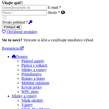
Vitajte späť!
E-mail *
Heslo *
Trvalo prihlásiť?
Prihlásiť
Obľúbené produkty
Ste tu nový?
Vytvorte si účet a využívajte množstvo výhod
Registrácia
Domov
Plotové panely
Pletivá v rolkách
Stĺpiky a vzpery
Príslušenstvo
Bránky a brány
Mobilné oplotenie
Krycie prvky
WPC ploty
Stĺpiky a vzpery
Stĺpik okrúhly
Vzpery