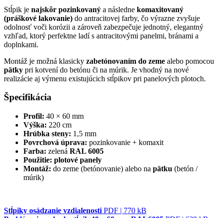
Stĺpik je
najskôr pozinkovaný
a následne
komaxitovaný
(práškové lakovanie)
do antracitovej farby, čo výrazne zvyšuje
odolnosť voči korózii a zároveň zabezpečuje jednotný, elegantný
vzhľad, ktorý perfektne ladí s antracitovými panelmi, bránami a
doplnkami.
Montáž je možná klasicky
zabetónovaním do zeme
alebo pomocou
pätky
pri kotvení do betónu či na múrik. Je vhodný na nové
realizácie aj výmenu existujúcich stĺpikov pri panelových plotoch.
Špecifikácia
Profil:
40 × 60 mm
Výška:
220 cm
Hrúbka steny:
1,5 mm
Povrchová úprava:
pozinkovanie + komaxit
Farba:
zelená
RAL 6005
Použitie:
plotové panely
Montáž:
do zeme (betónovanie) alebo na
pätku
(betón /
múrik)
Stĺpiky osádzanie vzdialenosti
PDF | 770 kB