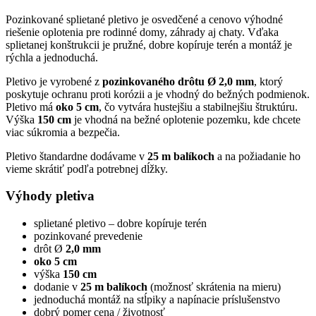
Pozinkované splietané pletivo je osvedčené a cenovo výhodné
riešenie oplotenia pre rodinné domy, záhrady aj chaty. Vďaka
splietanej konštrukcii je pružné, dobre kopíruje terén a montáž je
rýchla a jednoduchá.
Pletivo je vyrobené z
pozinkovaného drôtu Ø 2,0 mm
, ktorý
poskytuje ochranu proti korózii a je vhodný do bežných podmienok.
Pletivo má
oko 5 cm
, čo vytvára hustejšiu a stabilnejšiu štruktúru.
Výška
150 cm
je vhodná na bežné oplotenie pozemku, kde chcete
viac súkromia a bezpečia.
Pletivo štandardne dodávame v
25 m balíkoch
a na požiadanie ho
vieme skrátiť podľa potrebnej dĺžky.
Výhody pletiva
splietané pletivo – dobre kopíruje terén
pozinkované prevedenie
drôt Ø
2,0 mm
oko 5 cm
výška
150 cm
dodanie v
25 m balíkoch
(možnosť skrátenia na mieru)
jednoduchá montáž na stĺpiky a napínacie príslušenstvo
dobrý pomer cena / životnosť