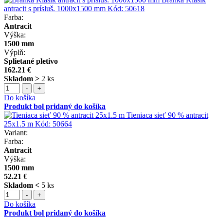
antracit s prísluš. 1000x1500 mm
Kód:
50618
Farba:
Antracit
Výška:
1500 mm
Výplň:
Splietané pletivo
162.21 €
Skladom >
2 ks
-
+
Do košíka
Produkt bol pridaný do košíka
Tieniaca sieť 90 % antracit
25x1.5 m
Kód:
50664
Variant:
Farba:
Antracit
Výška:
1500 mm
52.21 €
Skladom <
5 ks
-
+
Do košíka
Produkt bol pridaný do košíka