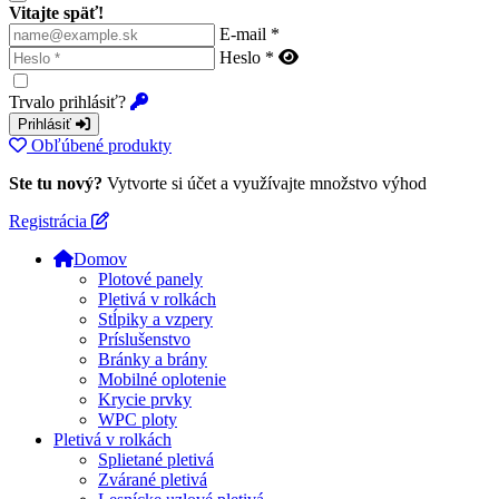
Vitajte späť!
E-mail *
Heslo *
Trvalo prihlásiť?
Prihlásiť
Obľúbené produkty
Ste tu nový?
Vytvorte si účet a využívajte množstvo výhod
Registrácia
Domov
Plotové panely
Pletivá v rolkách
Stĺpiky a vzpery
Príslušenstvo
Bránky a brány
Mobilné oplotenie
Krycie prvky
WPC ploty
Pletivá v rolkách
Splietané pletivá
Zvárané pletivá