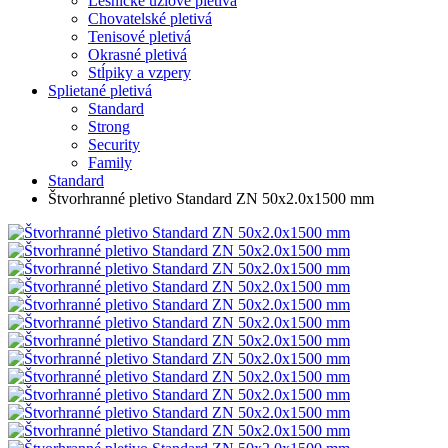
Lesnícke uzlové pletivá
Chovatelské pletivá
Tenisové pletivá
Okrasné pletivá
Stĺpiky a vzpery
Splietané pletivá
Standard
Strong
Security
Family
Standard
Štvorhranné pletivo Standard ZN 50x2.0x1500 mm