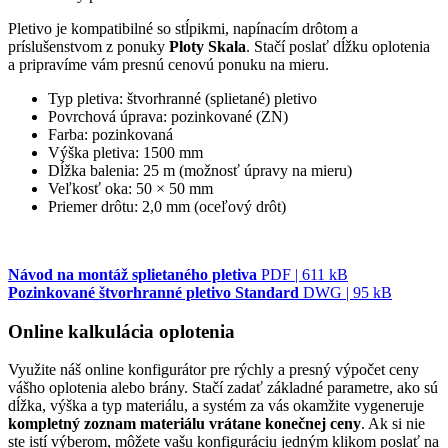
Pletivo je kompatibilné so stĺpikmi, napínacím drôtom a
príslušenstvom z ponuky
Ploty Skala
. Stačí poslať dĺžku oplotenia
a pripravíme vám presnú cenovú ponuku na mieru.
Typ pletiva: štvorhranné (splietané) pletivo
Povrchová úprava: pozinkované (ZN)
Farba: pozinkovaná
Výška pletiva: 1500 mm
Dĺžka balenia: 25 m (možnosť úpravy na mieru)
Veľkosť oka: 50 × 50 mm
Priemer drôtu: 2,0 mm (oceľový drôt)
Návod na montáž splietaného pletiva
PDF | 611 kB
Pozinkované štvorhranné pletivo Standard
DWG | 95 kB
Online kalkulácia oplotenia
Využite náš online konfigurátor pre rýchly a presný výpočet ceny
vášho oplotenia alebo brány. Stačí zadať základné parametre, ako sú
dĺžka, výška a typ materiálu, a systém za vás okamžite vygeneruje
kompletný zoznam materiálu vrátane konečnej ceny
. Ak si nie
ste istí výberom, môžete vašu konfiguráciu jedným klikom poslať na