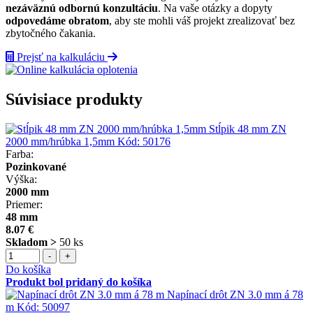
nezáväznú odbornú konzultáciu
. Na vaše otázky a dopyty
odpovedáme obratom
, aby ste mohli váš projekt zrealizovať bez
zbytočného čakania.
Prejsť na kalkuláciu
Súvisiace produkty
Stĺpik 48 mm ZN
2000 mm/hrúbka 1,5mm
Kód:
50176
Farba:
Pozinkované
Výška:
2000 mm
Priemer:
48 mm
8.07 €
Skladom >
50 ks
-
+
Do košíka
Produkt bol pridaný do košíka
Napínací drôt ZN 3.0 mm á 78
m
Kód:
50097