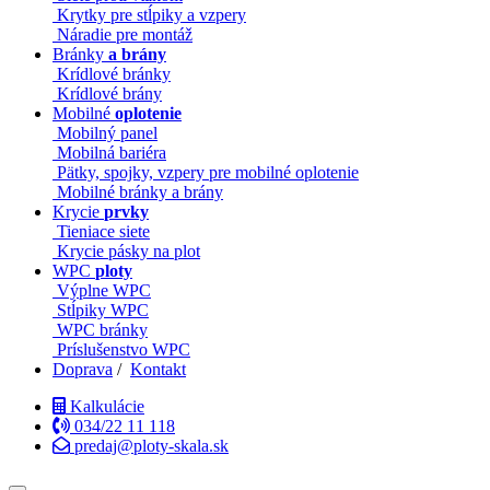
Krytky pre stĺpiky a vzpery
Náradie pre montáž
Bránky
a brány
Krídlové bránky
Krídlové brány
Mobilné
oplotenie
Mobilný panel
Mobilná bariéra
Pätky, spojky, vzpery pre mobilné oplotenie
Mobilné bránky a brány
Krycie
prvky
Tieniace siete
Krycie pásky na plot
WPC
ploty
Výplne WPC
Stĺpiky WPC
WPC bránky
Príslušenstvo WPC
Doprava
/
Kontakt
Kalkulácie
034/22 11 118
predaj@ploty-skala.sk