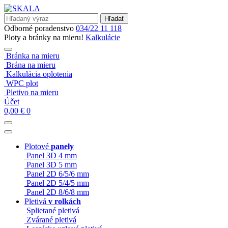
Hľadať
Odborné poradenstvo
034/22 11 118
Ploty a bránky na mieru!
Kalkulácie
Bránka na mieru
Brána na mieru
Kalkulácia oplotenia
WPC plot
Pletivo na mieru
Účet
0,00
€
0
Plotové
panely
Panel 3D 4 mm
Panel 3D 5 mm
Panel 2D 6/5/6 mm
Panel 2D 5/4/5 mm
Panel 2D 8/6/8 mm
Pletivá
v rolkách
Splietané pletivá
Zvárané pletivá