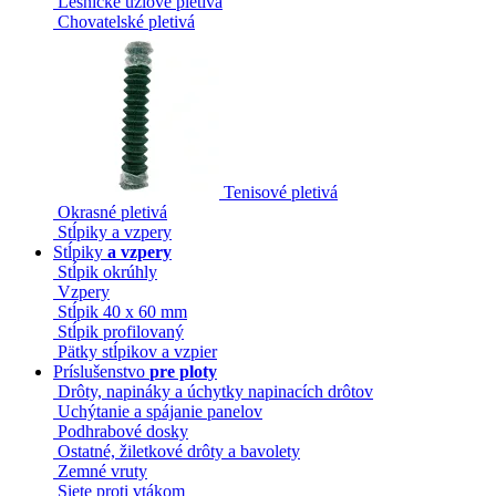
Lesnícke uzlové pletivá
Chovatelské pletivá
Tenisové pletivá
Okrasné pletivá
Stĺpiky a vzpery
Stĺpiky
a vzpery
Stĺpik okrúhly
Vzpery
Stĺpik 40 x 60 mm
Stĺpik profilovaný
Pätky stĺpikov a vzpier
Príslušenstvo
pre ploty
Drôty, napináky a úchytky napinacích drôtov
Uchýtanie a spájanie panelov
Podhrabové dosky
Ostatné, žiletkové drôty a bavolety
Zemné vruty
Siete proti vtákom