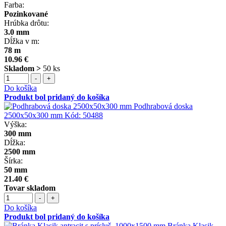
Farba:
Pozinkované
Hrúbka drôtu:
3.0 mm
Dĺžka v m:
78 m
10.96 €
Skladom >
50 ks
-
+
Do košíka
Produkt bol pridaný do košíka
Podhrabová doska
2500x50x300 mm
Kód:
50488
Výška:
300 mm
Dĺžka:
2500 mm
Šírka:
50 mm
21.40 €
Tovar skladom
-
+
Do košíka
Produkt bol pridaný do košíka
Bránka Klasik