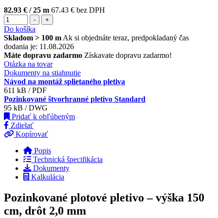
82.93 €
/ 25 m
67.43 € bez DPH
-
+
Do košíka
Skladom > 100 m
Ak si objednáte teraz, predpokladaný čas
dodania je: 11.08.2026
Máte dopravu zadarmo
Získavate dopravu zadarmo!
Otázka na tovar
Dokumenty na stiahnutie
Návod na montáž splietaného pletiva
611 kB / PDF
Pozinkované štvorhranné pletivo Standard
95 kB / DWG
Pridať k obľúbeným
Zdielať
Kopírovať
Popis
Technická špecifikácia
Dokumenty
Kalkulácia
Pozinkované plotové pletivo – výška 150
cm, drôt 2,0 mm