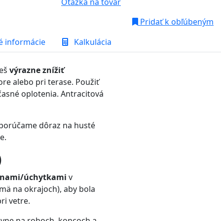
Otázka na tovar
Pridať k obľúbeným
é informácie
Kalkulácia
ceš
výrazne znížiť
re alebo pri terase. Použiť
časné oplotenia. Antracitová
odporúčame dôraz na husté
e.
)
nami/úchytkami
v
jmä na okrajoch), aby bola
ri vetre.
lavne na rohoch, koncoch a