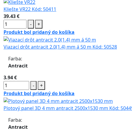
Kliešte VR22
Kód:
50411
39.43 €
-
+
Produkt bol pridaný do košíka
Viazací drôt antracit 2.0(1.4) mm á 50 m
Kód:
50528
Farba:
Antracit
3.94 €
-
+
Produkt bol pridaný do košíka
Plotový panel 3D 4 mm antracit 2500x1530 mm
Kód:
5044
Farba:
Antracit