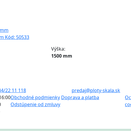
mm
Kód:
50533
Výška:
1500 mm
34/22 11 118
predaj@ploty-skala.sk
 16:00
Obchodné podmienky
Doprava a platba
Oc
0
Odstúpenie od zmluvy
co
é