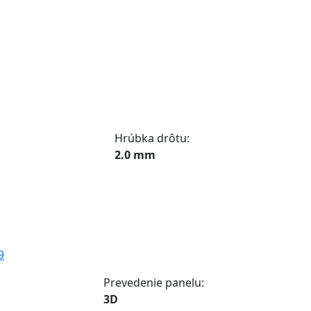
Hrúbka drôtu:
2.0 mm
9
Prevedenie panelu:
3D