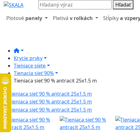
Hľadať
Plotové
panely
Pletivá
v rolkách
Stĺpiky
a vzper
Krycie prvky
Tieniace siete
Tienacia sieť 90%
Tieniaca sieť 90 % antracit 25x1.5 m