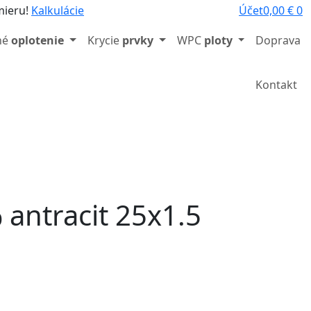
mieru!
Kalkulácie
Účet
0,00
€
0
né
oplotenie
Krycie
prvky
WPC
ploty
Doprava
/
Kontakt
% antracit 25x1.5