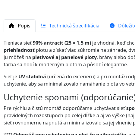
Popis
Technická špecifikácia
Dôležit
Tieniaca sieť
90% antracit (25 × 1,5 m)
je vhodná, keď ch
priehľadnosť
plotu a získať viac súkromia na záhrade, dvo
ju môžeš na
pletivové aj panelové ploty
, brány alebo do
farba sa hodí k moderným plotom a pôsobí elegantne.
Sieť je
UV stabilná
(určená do exteriéru) a pri montáži 
uchytenie, aby sa minimalizovalo namáhanie plota vo vetr
Uchytenie sponami (odporúčanie
Pre rýchlu a čistú montáž odporúčame uchytávať sieť
spo
pravidelných rozostupoch po celej dĺžke a aj vo výške (na
sieť rovnomerne napnutá a minimalizovalo sa jej vlnenie p
????
Odporúčame uchytenie na plot čo najhustejšie
, h