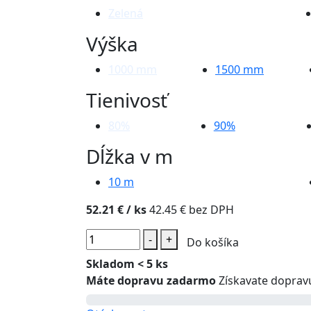
Zelená
Výška
1000
mm
1500
mm
Tienivosť
80%
90%
Dĺžka v m
10
m
52.21 €
/ ks
42.45 € bez DPH
-
+
Do košíka
Skladom < 5 ks
Máte dopravu zadarmo
Získavate doprav