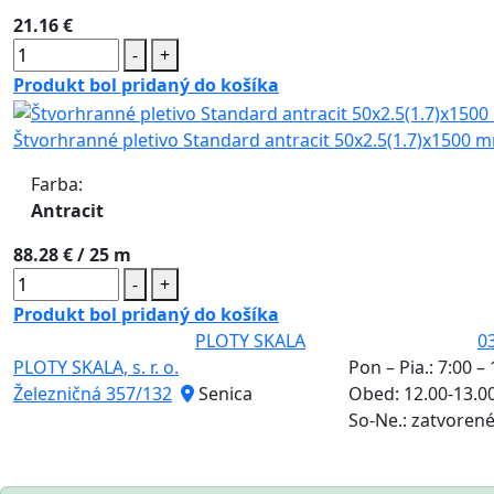
21.16 €
-
+
Produkt bol pridaný do košíka
Štvorhranné pletivo Standard antracit 50x2.5(1.7)x1500 
Farba:
Antracit
88.28 €
/ 25 m
-
+
Produkt bol pridaný do košíka
PLOTY SKALA
0
PLOTY SKALA, s. r. o.
Pon – Pia.: 7:00 –
Železničná 357/132
Senica
Obed: 12.00-13.0
So-Ne.: zatvoren