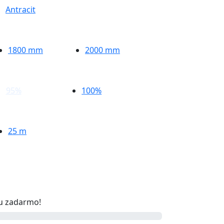
Antracit
1800
mm
2000
mm
95%
100%
25
m
u zadarmo!