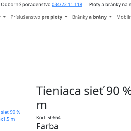
Odborné poradenstvo
034/22 11 118
Ploty a bránky na 
y
Príslušenstvo
pre ploty
Bránky
a brány
Mobil
Tieniaca sieť 90 
m
Kód: 50664
Farba