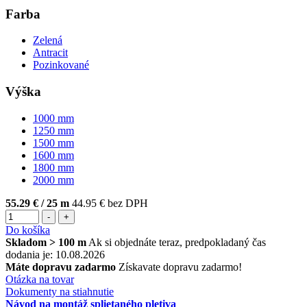
Farba
Zelená
Antracit
Pozinkované
Výška
1000
mm
1250
mm
1500
mm
1600
mm
1800
mm
2000
mm
55.29 €
/ 25 m
44.95 € bez DPH
-
+
Do košíka
Skladom > 100 m
Ak si objednáte teraz, predpokladaný čas
dodania je: 10.08.2026
Máte dopravu zadarmo
Získavate dopravu zadarmo!
Otázka na tovar
Dokumenty na stiahnutie
Návod na montáž splietaného pletiva