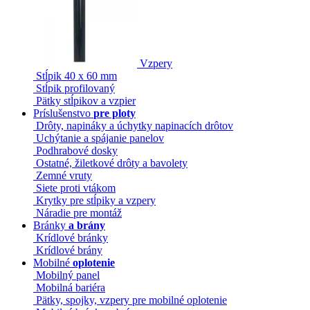
Vzpery
Stĺpik 40 x 60 mm
Stĺpik profilovaný
Pätky stĺpikov a vzpier
Príslušenstvo
pre ploty
Drôty, napináky a úchytky napinacích drôtov
Uchýtanie a spájanie panelov
Podhrabové dosky
Ostatné, žiletkové drôty a bavolety
Zemné vruty
Siete proti vtákom
Krytky pre stĺpiky a vzpery
Náradie pre montáž
Bránky
a brány
Krídlové bránky
Krídlové brány
Mobilné
oplotenie
Mobilný panel
Mobilná bariéra
Pätky, spojky, vzpery pre mobilné oplotenie