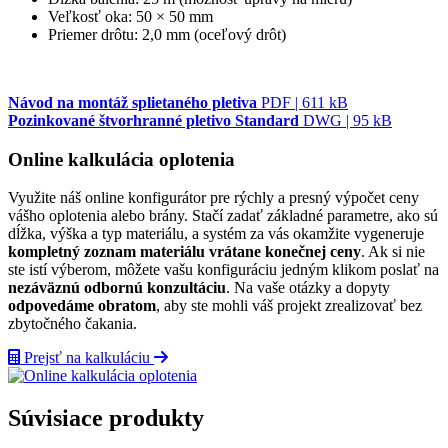
Veľkosť oka: 50 × 50 mm
Priemer drôtu: 2,0 mm (oceľový drôt)
Návod na montáž splietaného pletiva
PDF | 611 kB
Pozinkované štvorhranné pletivo Standard
DWG | 95 kB
Online kalkulácia oplotenia
Využite náš online konfigurátor pre rýchly a presný výpočet ceny
vášho oplotenia alebo brány. Stačí zadať základné parametre, ako sú
dĺžka, výška a typ materiálu, a systém za vás okamžite vygeneruje
kompletný zoznam materiálu vrátane konečnej ceny
. Ak si nie
ste istí výberom, môžete vašu konfiguráciu jedným klikom poslať na
nezáväznú odbornú konzultáciu
. Na vaše otázky a dopyty
odpovedáme obratom
, aby ste mohli váš projekt zrealizovať bez
zbytočného čakania.
Prejsť na kalkuláciu
Súvisiace produkty