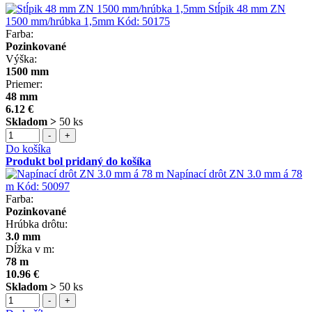
Stĺpik 48 mm ZN
1500 mm/hrúbka 1,5mm
Kód:
50175
Farba:
Pozinkované
Výška:
1500 mm
Priemer:
48 mm
6.12 €
Skladom >
50 ks
-
+
Do košíka
Produkt bol pridaný do košíka
Napínací drôt ZN 3.0 mm á 78
m
Kód:
50097
Farba:
Pozinkované
Hrúbka drôtu:
3.0 mm
Dĺžka v m:
78 m
10.96 €
Skladom >
50 ks
-
+