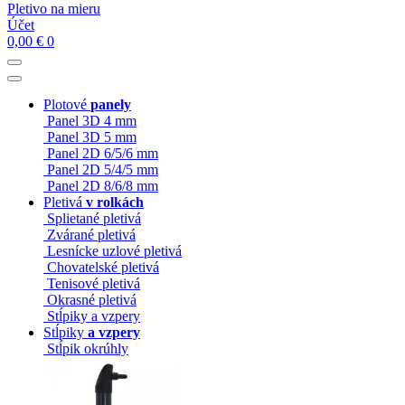
Pletivo na mieru
Účet
0,00
€
0
Plotové
panely
Panel 3D 4 mm
Panel 3D 5 mm
Panel 2D 6/5/6 mm
Panel 2D 5/4/5 mm
Panel 2D 8/6/8 mm
Pletivá
v rolkách
Splietané pletivá
Zvárané pletivá
Lesnícke uzlové pletivá
Chovatelské pletivá
Tenisové pletivá
Okrasné pletivá
Stĺpiky a vzpery
Stĺpiky
a vzpery
Stĺpik okrúhly