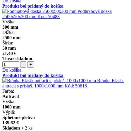
Do košíka
Produkt bol pridaný do košíka
Podhrabová doska
2500x50x300 mm
Kód:
50488
Výška:
300 mm
Dĺžka:
2500 mm
Šírka:
50 mm
21.40 €
Tovar skladom
-
+
Do košíka
Produkt bol pridaný do košíka
Bránka Klasik
antracit s prísluš. 1000x1000 mm
Kód:
50616
Farba:
Antracit
Výška:
1000 mm
Výplň:
Splietané pletivo
139.62 €
Skladom >
2 ks