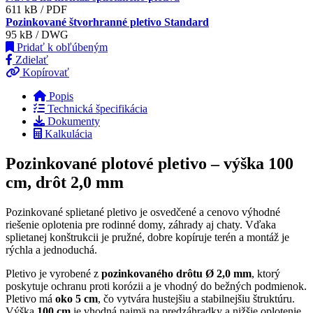
611 kB / PDF
Pozinkované štvorhranné pletivo Standard
95 kB / DWG
Pridať k obľúbeným
Zdielať
Kopírovať
Popis
Technická špecifikácia
Dokumenty
Kalkulácia
Pozinkované plotové pletivo – výška 100
cm, drôt 2,0 mm
Pozinkované splietané pletivo je osvedčené a cenovo výhodné
riešenie oplotenia pre rodinné domy, záhrady aj chaty. Vďaka
splietanej konštrukcii je pružné, dobre kopíruje terén a montáž je
rýchla a jednoduchá.
Pletivo je vyrobené z
pozinkovaného drôtu Ø 2,0 mm
, ktorý
poskytuje ochranu proti korózii a je vhodný do bežných podmienok.
Pletivo má
oko 5 cm
, čo vytvára hustejšiu a stabilnejšiu štruktúru.
Výška
100 cm
je vhodná najmä na predzáhradky a nižšie oplotenie