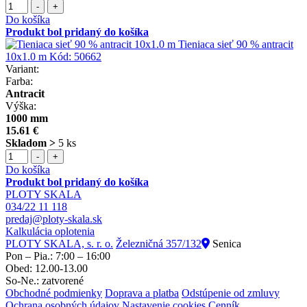
-
+
Do košíka
Produkt bol pridaný do košíka
Tieniaca sieť 90 % antracit
10x1.0 m
Kód:
50662
Variant:
Farba:
Antracit
Výška:
1000 mm
15.61 €
Skladom >
5 ks
-
+
Do košíka
Produkt bol pridaný do košíka
PLOTY SKALA
034/22 11 118
predaj@ploty-skala.sk
Kalkulácia oplotenia
PLOTY SKALA, s. r. o.
Železničná 357/132
Senica
Pon – Pia.: 7:00 – 16:00
Obed: 12.00-13.00
So-Ne.: zatvorené
Obchodné podmienky
Doprava a platba
Odstúpenie od zmluvy
Ochrana osobných údajov
Nastavenie cookies
Cenník