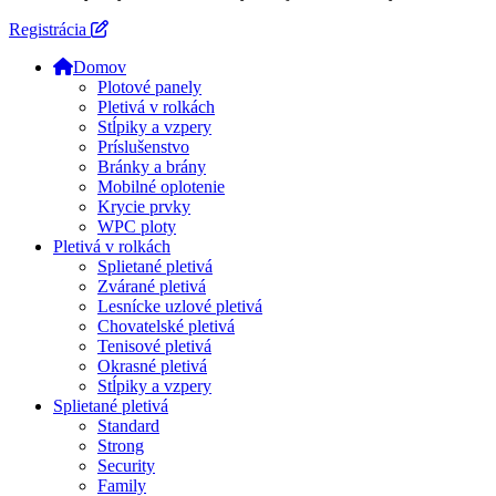
Registrácia
Domov
Plotové panely
Pletivá v rolkách
Stĺpiky a vzpery
Príslušenstvo
Bránky a brány
Mobilné oplotenie
Krycie prvky
WPC ploty
Pletivá v rolkách
Splietané pletivá
Zvárané pletivá
Lesnícke uzlové pletivá
Chovatelské pletivá
Tenisové pletivá
Okrasné pletivá
Stĺpiky a vzpery
Splietané pletivá
Standard
Strong
Security
Family