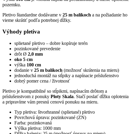
pozemku.
Pletivo štandardne dodávame v
25 m balíkoch
a na požiadanie ho
vieme skrátiť podľa potrebnej dĺžky.
Výhody pletiva
splietané pletivo – dobre kopíruje terén
pozinkované prevedenie
drôt Ø
2,0 mm
oko 5 cm
výška
100 cm
dodanie v
25 m balíkoch
(možnosť skrátenia na mieru)
jednoduchá montáž na stĺpiky a napínacie príslušenstvo
dobrý pomer cena / životnosť
Pletivo je kompatibilné so stĺpikmi, napínacím drôtom a
príslušenstvom z ponuky
Ploty Skala
. Stačí poslať dĺžku oplotenia
a pripravíme vám presnú cenovú ponuku na mieru.
Typ pletiva: štvorhranné (splietané) pletivo
Povrchová úprava: pozinkované (ZN)
Farba: pozinkovaná
Výška pletiva: 1000 mm
Dĺžka balenia: 25 m (možnosť úpravy na mieru)