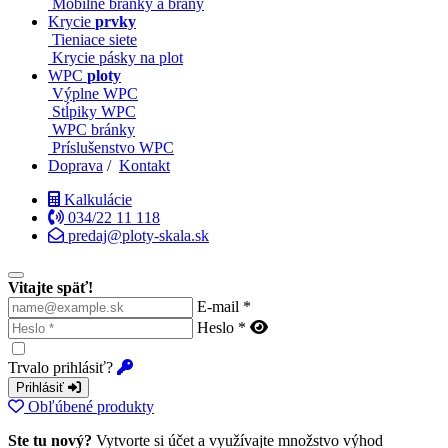
Mobilné bránky a brány
Krycie
prvky
Tieniace siete
Krycie pásky na plot
WPC
ploty
Výplne WPC
Stĺpiky WPC
WPC bránky
Príslušenstvo WPC
Doprava
/
Kontakt
Kalkulácie
034/22 11 118
predaj@ploty-skala.sk
Vitajte späť!
E-mail *
Heslo *
Trvalo prihlásiť?
Prihlásiť
Obľúbené produkty
Ste tu nový?
Vytvorte si účet a využívajte množstvo výhod