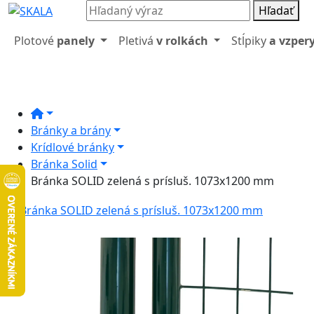
Hľadať
Plotové
panely
Pletivá
v rolkách
Stĺpiky
a vzper
Bránky a brány
Krídlové bránky
Bránka Solid
Bránka SOLID zelená s prísluš. 1073x1200 mm