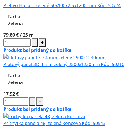
Pletivo H-plast zelené 50x100x2.5x1200 mm
Kód:
50774
Farba:
Zelená
79.60 €
/ 25 m
-
+
Produkt bol pridaný do košíka
Plotový panel 3D 4 mm zelený 2500x1230mm
Kód:
50210
Farba:
Zelená
17.92 €
-
+
Produkt bol pridaný do košíka
Príchytka panela 48, zelená koncová
Kód:
50543