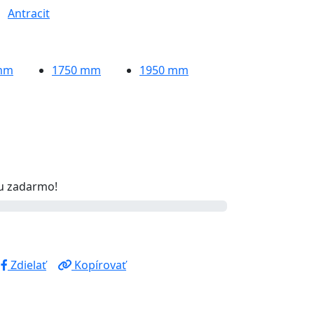
Antracit
mm
1750
mm
1950
mm
u zadarmo!
Zdielať
Kopírovať