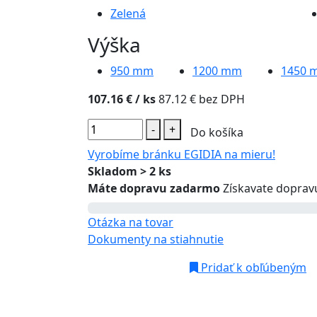
Zelená
Výška
950
mm
1200
mm
1450
107.16 €
/ ks
87.12 € bez DPH
-
+
Do košíka
Vyrobíme bránku EGIDIA na mieru!
Skladom > 2 ks
Máte dopravu zadarmo
Získavate doprav
Otázka na tovar
Dokumenty na stiahnutie
Pridať k obľúbeným