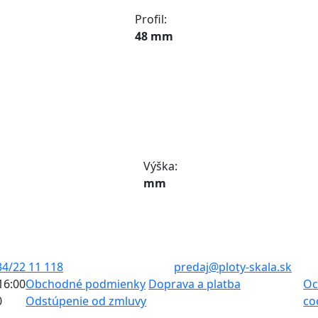
Profil:
48 mm
Výška:
mm
34/22 11 118
predaj@ploty-skala.sk
 16:00
Obchodné podmienky
Doprava a platba
Oc
0
Odstúpenie od zmluvy
co