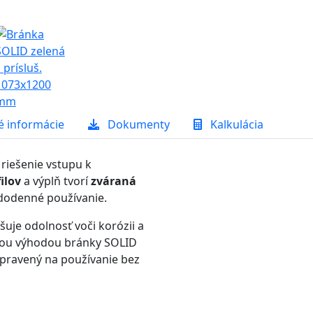
é informácie
Dokumenty
Kalkulácia
 riešenie vstupu k
ilov
a výplň tvorí
zváraná
ždodenné používanie.
šuje odolnosť voči korózii a
ľkou výhodou bránky SOLID
ripravený na používanie bez