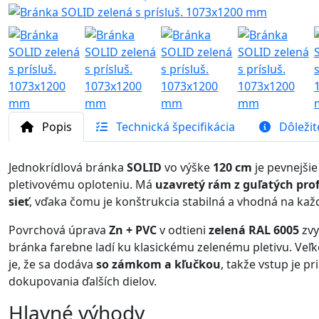
Popis
Technická špecifikácia
Dôležit
Jednokrídlová bránka
SOLID
vo výške
120 cm
je pevnejšie
pletivovému oploteniu. Má
uzavretý rám z guľatých prof
sieť
, vďaka čomu je konštrukcia stabilná a vhodná na ka
Povrchová úprava
Zn + PVC
v odtieni
zelená RAL 6005
zvy
bránka farebne ladí ku klasickému zelenému pletivu. Ve
je, že sa dodáva
so zámkom a kľučkou
, takže vstup je p
dokupovania ďalších dielov.
Hlavné výhody