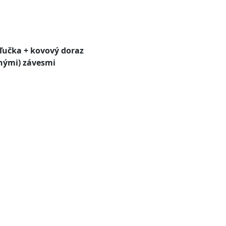
ľučka + kovový doraz
ľnými) závesmi