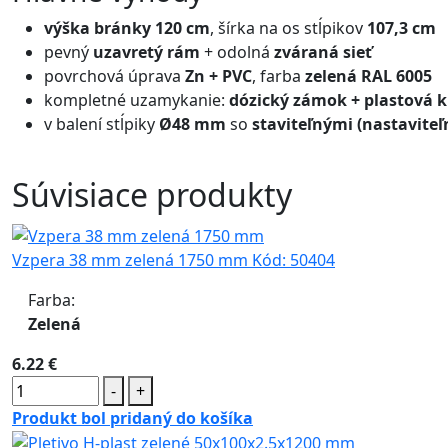
výška bránky 120 cm
, šírka na os stĺpikov
107,3 cm
pevný
uzavretý rám
+ odolná
zváraná sieť
povrchová úprava
Zn + PVC
, farba
zelená RAL 6005
kompletné uzamykanie:
dózický zámok + plastová k
v balení stĺpiky
Ø48 mm
so
staviteľnými (nastavite
Súvisiace produkty
Vzpera 38 mm zelená 1750 mm
Kód:
50404
Farba:
Zelená
6.22 €
-
+
Produkt bol pridaný do košíka