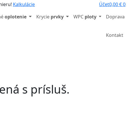
mieru!
Kalkulácie
Účet
0,00
€
0
né
oplotenie
Krycie
prvky
WPC
ploty
Doprava
/
Kontakt
ná s prísluš.