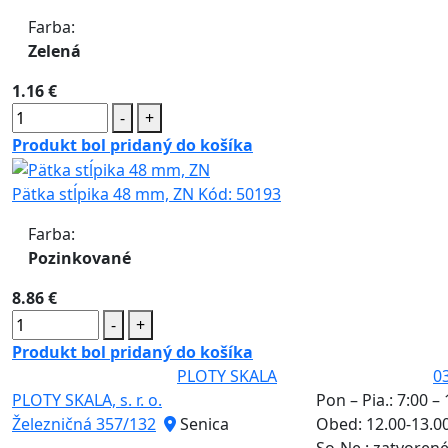
Farba:
Zelená
1.16 €
-
+
Produkt bol pridaný do košíka
Pätka stĺpika 48 mm, ZN
Kód:
50193
Farba:
Pozinkované
8.86 €
-
+
Produkt bol pridaný do košíka
PLOTY SKALA
0
PLOTY SKALA, s. r. o.
Pon – Pia.: 7:00 –
Železničná 357/132
Senica
Obed: 12.00-13.0