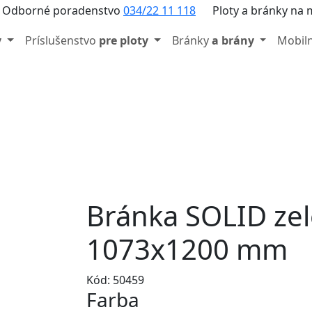
Odborné poradenstvo
034/22 11 118
Ploty a bránky na 
y
Príslušenstvo
pre ploty
Bránky
a brány
Mobil
Bránka SOLID zele
1073x1200 mm
Kód: 50459
Farba