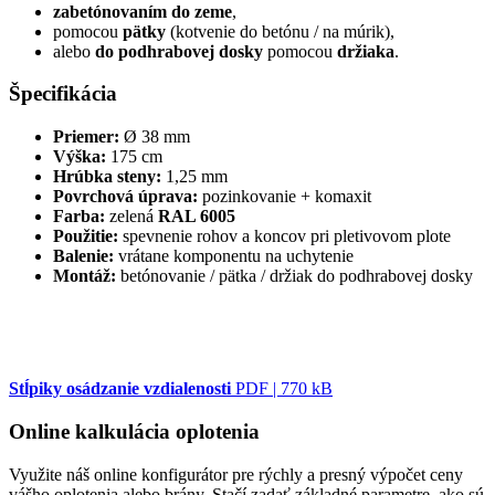
zabetónovaním do zeme
,
pomocou
pätky
(kotvenie do betónu / na múrik),
alebo
do podhrabovej dosky
pomocou
držiaka
.
Špecifikácia
Priemer:
Ø 38 mm
Výška:
175 cm
Hrúbka steny:
1,25 mm
Povrchová úprava:
pozinkovanie + komaxit
Farba:
zelená
RAL 6005
Použitie:
spevnenie rohov a koncov pri pletivovom plote
Balenie:
vrátane komponentu na uchytenie
Montáž:
betónovanie / pätka / držiak do podhrabovej dosky
Stĺpiky osádzanie vzdialenosti
PDF | 770 kB
Online kalkulácia oplotenia
Využite náš online konfigurátor pre rýchly a presný výpočet ceny
vášho oplotenia alebo brány. Stačí zadať základné parametre, ako sú