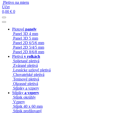
Pletivo na mieru
Účet
0,00
€
0
Plotové
panely
Panel 3D 4 mm
Panel 3D 5 mm
Panel 2D 6/5/6 mm
Panel 2D 5/4/5 mm
Panel 2D 8/6/8 mm
Pletivá
v rolkách
Splietané pletivá
Zvárané pletivá
Lesnícke uzlové pletivá
Chovatelské pletivá
Tenisové pletivá
Okrasné pletivá
Stĺpiky a vzpery
Stĺpiky
a vzpery
Stĺpik okrúhly
Vzpery
Stĺpik 40 x 60 mm
Stĺpik profilovaný