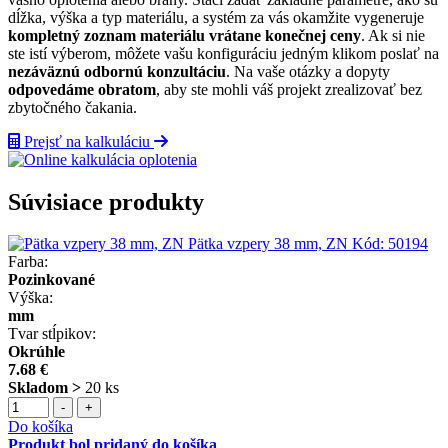
dĺžka, výška a typ materiálu, a systém za vás okamžite vygeneruje
kompletný zoznam materiálu vrátane konečnej ceny
. Ak si nie
ste istí výberom, môžete vašu konfiguráciu jedným klikom poslať na
nezáväznú odbornú konzultáciu
. Na vaše otázky a dopyty
odpovedáme obratom
, aby ste mohli váš projekt zrealizovať bez
zbytočného čakania.
Prejsť na kalkuláciu
Súvisiace produkty
Pätka vzpery 38 mm, ZN
Kód:
50194
Farba:
Pozinkované
Výška:
mm
Tvar stĺpikov:
Okrúhle
7.68 €
Skladom >
20 ks
-
+
Do košíka
Produkt bol pridaný do košíka