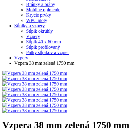
Bránky a brány
Mobilné oplotenie
Krycie prvky
WPC ploty
Stĺpiky a vzpery
Stĺpik okrúhly
Vzpery
Stĺpik 40 x 60 mm
Stĺpik profilovaný
Pätky stĺpikov a vzpier
Vzpery
Vzpera 38 mm zelená 1750 mm
Vzpera 38 mm zelená 1750 mm