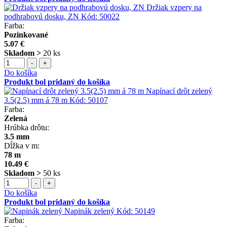
Držiak vzpery na
podhrabovú dosku, ZN
Kód:
50022
Farba:
Pozinkované
5.07 €
Skladom >
20 ks
-
+
Do košíka
Produkt bol pridaný do košíka
Napínací drôt zelený
3.5(2.5) mm á 78 m
Kód:
50107
Farba:
Zelená
Hrúbka drôtu:
3.5 mm
Dĺžka v m:
78 m
10.49 €
Skladom >
50 ks
-
+
Do košíka
Produkt bol pridaný do košíka
Napinák zelený
Kód:
50149
Farba: