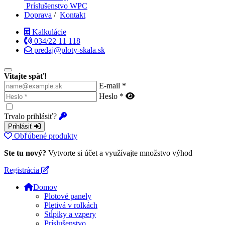
Príslušenstvo WPC
Doprava
/
Kontakt
Kalkulácie
034/22 11 118
predaj@ploty-skala.sk
Vitajte späť!
E-mail *
Heslo *
Trvalo prihlásiť?
Prihlásiť
Obľúbené produkty
Ste tu nový?
Vytvorte si účet a využívajte množstvo výhod
Registrácia
Domov
Plotové panely
Pletivá v rolkách
Stĺpiky a vzpery
Príslušenstvo