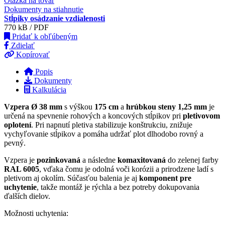
Otázka na tovar
Dokumenty na stiahnutie
Stĺpiky osádzanie vzdialenosti
770 kB / PDF
Pridať k obľúbeným
Zdielať
Kopírovať
Popis
Dokumenty
Kalkulácia
Vzpera Ø 38 mm
s výškou
175 cm
a
hrúbkou steny 1,25 mm
je
určená na spevnenie rohových a koncových stĺpikov pri
pletivovom
oplotení
. Pri napnutí pletiva stabilizuje konštrukciu, znižuje
vychyľovanie stĺpikov a pomáha udržať plot dlhodobo rovný a
pevný.
Vzpera je
pozinkovaná
a následne
komaxitovaná
do zelenej farby
RAL 6005
, vďaka čomu je odolná voči korózii a prirodzene ladí s
pletivom aj okolím. Súčasťou balenia je aj
komponent pre
uchytenie
, takže montáž je rýchla a bez potreby dokupovania
ďalších dielov.
Možnosti uchytenia: