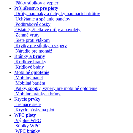
Pätky stĺpikov a vzpier
Príslušenstvo
pre ploty
Drôty, napináky a úchytky napinacích drôtov
Uchýtanie a spájanie panelov
Podhrabové dosky
Ostatné, žiletkové drôty a bavolety
Zemné vruty
Siete proti vtákom
Krytky pre stĺpiky a vzpery
Náradie pre montáž
Bránky
a brány
Krídlové bránky
Krídlové brány
Mobilné
oplotenie
Mobilný panel
Mobilná bariéra
Pätky, spojky, vzpery pre mobilné oplotenie
Mobilné bránky a brány
Krycie
prvky
Tieniace siete
Krycie pásky na plot
WPC
ploty
Výplne WPC
Stĺpiky WPC
WPC bránky