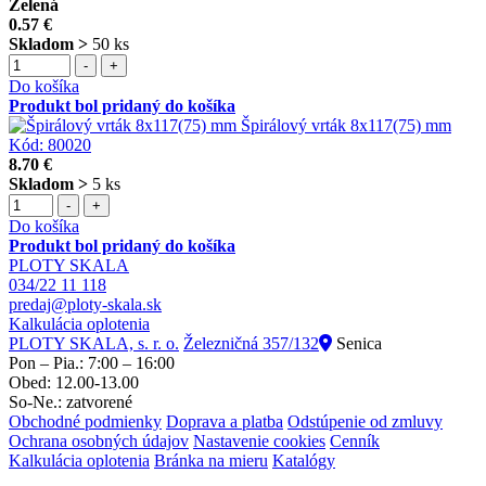
Zelená
0.57 €
Skladom >
50 ks
-
+
Do košíka
Produkt bol pridaný do košíka
Špirálový vrták 8x117(75) mm
Kód:
80020
8.70 €
Skladom >
5 ks
-
+
Do košíka
Produkt bol pridaný do košíka
PLOTY SKALA
034/22 11 118
predaj@ploty-skala.sk
Kalkulácia oplotenia
PLOTY SKALA, s. r. o.
Železničná 357/132
Senica
Pon – Pia.: 7:00 – 16:00
Obed: 12.00-13.00
So-Ne.: zatvorené
Obchodné podmienky
Doprava a platba
Odstúpenie od zmluvy
Ochrana osobných údajov
Nastavenie cookies
Cenník
Kalkulácia oplotenia
Bránka na mieru
Katalógy