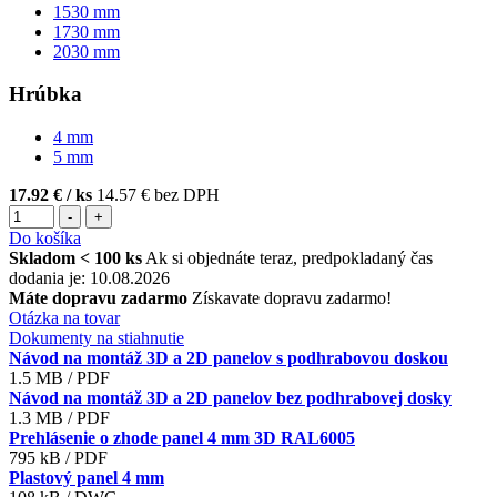
1530
mm
1730
mm
2030
mm
Hrúbka
4
mm
5
mm
17.92 €
/ ks
14.57 € bez DPH
-
+
Do košíka
Skladom < 100 ks
Ak si objednáte teraz, predpokladaný čas
dodania je: 10.08.2026
Máte dopravu zadarmo
Získavate dopravu zadarmo!
Otázka na tovar
Dokumenty na stiahnutie
Návod na montáž 3D a 2D panelov s podhrabovou doskou
1.5 MB / PDF
Návod na montáž 3D a 2D panelov bez podhrabovej dosky
1.3 MB / PDF
Prehlásenie o zhode panel 4 mm 3D RAL6005
795 kB / PDF
Plastový panel 4 mm