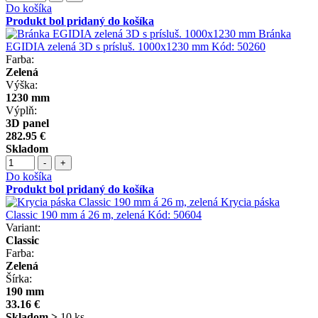
Do košíka
Produkt bol pridaný do košíka
Bránka
EGIDIA zelená 3D s prísluš. 1000x1230 mm
Kód:
50260
Farba:
Zelená
Výška:
1230 mm
Výplň:
3D panel
282.95 €
Skladom
-
+
Do košíka
Produkt bol pridaný do košíka
Krycia páska
Classic 190 mm á 26 m, zelená
Kód:
50604
Variant:
Classic
Farba:
Zelená
Šírka:
190 mm
33.16 €
Skladom >
10 ks