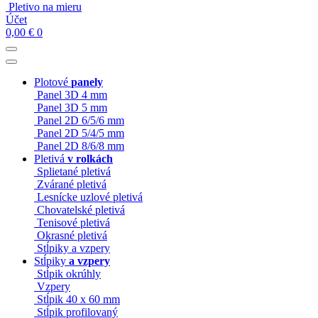
Pletivo na mieru
Účet
0,00
€
0
Plotové
panely
Panel 3D 4 mm
Panel 3D 5 mm
Panel 2D 6/5/6 mm
Panel 2D 5/4/5 mm
Panel 2D 8/6/8 mm
Pletivá
v rolkách
Splietané pletivá
Zvárané pletivá
Lesnícke uzlové pletivá
Chovatelské pletivá
Tenisové pletivá
Okrasné pletivá
Stĺpiky a vzpery
Stĺpiky
a vzpery
Stĺpik okrúhly
Vzpery
Stĺpik 40 x 60 mm
Stĺpik profilovaný