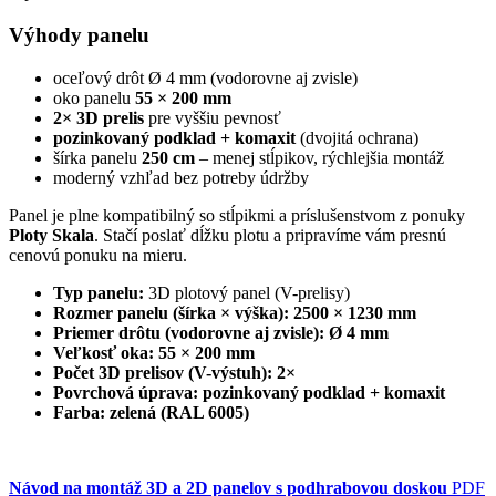
Výhody panelu
oceľový drôt Ø 4 mm (vodorovne aj zvisle)
oko panelu
55 × 200 mm
2× 3D prelis
pre vyššiu pevnosť
pozinkovaný podklad + komaxit
(dvojitá ochrana)
šírka panelu
250 cm
– menej stĺpikov, rýchlejšia montáž
moderný vzhľad bez potreby údržby
Panel je plne kompatibilný so stĺpikmi a príslušenstvom z ponuky
Ploty Skala
. Stačí poslať dĺžku plotu a pripravíme vám presnú
cenovú ponuku na mieru.
Typ panelu:
3D plotový panel (V-prelisy)
Rozmer panelu (šírka × výška):
2500 × 1230 mm
Priemer drôtu (vodorovne aj zvisle):
Ø 4 mm
Veľkosť oka:
55 × 200 mm
Počet 3D prelisov (V-výstuh):
2×
Povrchová úprava:
pozinkovaný podklad + komaxit
Farba:
zelená (RAL 6005)
Návod na montáž 3D a 2D panelov s podhrabovou doskou
PDF