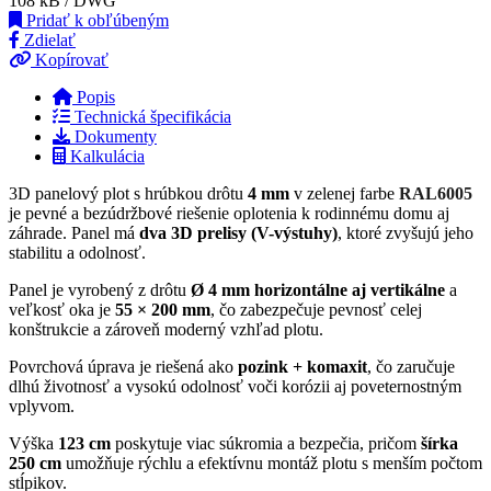
108 kB / DWG
Pridať k obľúbeným
Zdielať
Kopírovať
Popis
Technická špecifikácia
Dokumenty
Kalkulácia
3D panelový plot s hrúbkou drôtu
4 mm
v zelenej farbe
RAL6005
je pevné a bezúdržbové riešenie oplotenia k rodinnému domu aj
záhrade. Panel má
dva 3D prelisy (V-výstuhy)
, ktoré zvyšujú jeho
stabilitu a odolnosť.
Panel je vyrobený z drôtu
Ø 4 mm horizontálne aj vertikálne
a
veľkosť oka je
55 × 200 mm
, čo zabezpečuje pevnosť celej
konštrukcie a zároveň moderný vzhľad plotu.
Povrchová úprava je riešená ako
pozink + komaxit
, čo zaručuje
dlhú životnosť a vysokú odolnosť voči korózii aj poveternostným
vplyvom.
Výška
123 cm
poskytuje viac súkromia a bezpečia, pričom
šírka
250 cm
umožňuje rýchlu a efektívnu montáž plotu s menším počtom
stĺpikov.