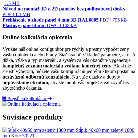
| 1.5 MB
Návod na montáž 3D a 2D panelov bez podhrabovej dosky
PDF | 1.3 MB
Prehlásenie o zhode panel 4 mm 3D RAL6005
PDF | 795 kB
Plastový panel 4 mm
DWG | 108 kB
Online kalkulácia oplotenia
Využite náš online konfigurátor pre rýchly a presný výpočet ceny
vášho oplotenia alebo brány. Stačí zadať základné parametre, ako sú
dĺžka, výška a typ materiálu, a systém za vás okamžite vygeneruje
kompletný zoznam materiálu vrátane konečnej ceny
. Ak si nie
ste istí výberom, môžete vašu konfiguráciu jedným klikom poslať na
nezáväznú odbornú konzultáciu
. Na vaše otázky a dopyty
odpovedáme obratom
, aby ste mohli váš projekt zrealizovať bez
zbytočného čakania.
Prejsť na kalkuláciu
Súvisiace produkty
Stĺpik 40x60 mm zelený 1800
mm
Kód:
50221