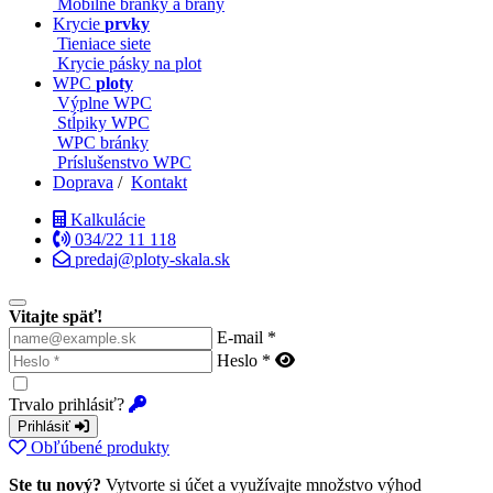
Mobilné bránky a brány
Krycie
prvky
Tieniace siete
Krycie pásky na plot
WPC
ploty
Výplne WPC
Stĺpiky WPC
WPC bránky
Príslušenstvo WPC
Doprava
/
Kontakt
Kalkulácie
034/22 11 118
predaj@ploty-skala.sk
Vitajte späť!
E-mail *
Heslo *
Trvalo prihlásiť?
Prihlásiť
Obľúbené produkty
Ste tu nový?
Vytvorte si účet a využívajte množstvo výhod