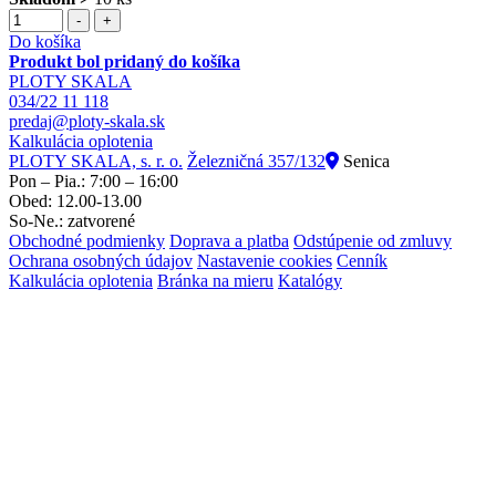
-
+
Do košíka
Produkt bol pridaný do košíka
PLOTY SKALA
034/22 11 118
predaj@ploty-skala.sk
Kalkulácia oplotenia
PLOTY SKALA, s. r. o.
Železničná 357/132
Senica
Pon – Pia.: 7:00 – 16:00
Obed: 12.00-13.00
So-Ne.: zatvorené
Obchodné podmienky
Doprava a platba
Odstúpenie od zmluvy
Ochrana osobných údajov
Nastavenie cookies
Cenník
Kalkulácia oplotenia
Bránka na mieru
Katalógy