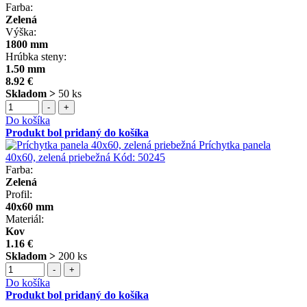
Farba:
Zelená
Výška:
1800 mm
Hrúbka steny:
1.50 mm
8.92 €
Skladom >
50 ks
-
+
Do košíka
Produkt bol pridaný do košíka
Príchytka panela
40x60, zelená priebežná
Kód:
50245
Farba:
Zelená
Profil:
40x60 mm
Materiál:
Kov
1.16 €
Skladom >
200 ks
-
+
Do košíka
Produkt bol pridaný do košíka