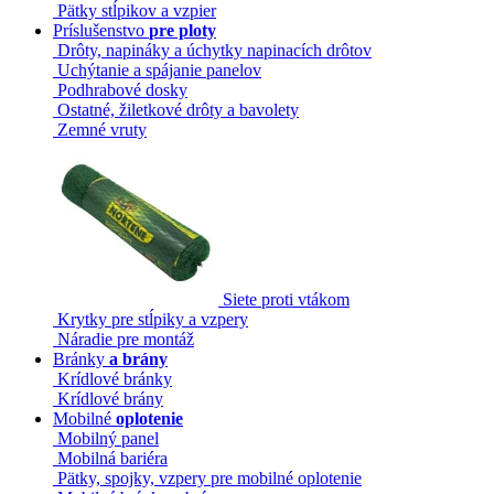
Pätky stĺpikov a vzpier
Príslušenstvo
pre ploty
Drôty, napináky a úchytky napinacích drôtov
Uchýtanie a spájanie panelov
Podhrabové dosky
Ostatné, žiletkové drôty a bavolety
Zemné vruty
Siete proti vtákom
Krytky pre stĺpiky a vzpery
Náradie pre montáž
Bránky
a brány
Krídlové bránky
Krídlové brány
Mobilné
oplotenie
Mobilný panel
Mobilná bariéra
Pätky, spojky, vzpery pre mobilné oplotenie