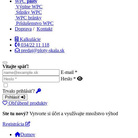
WPC
ploty
Výplne WPC
Stĺpiky WPC
WPC bránky
Príslušenstvo WPC
Doprava
/
Kontakt
Kalkulácie
034/22 11 118
predaj@ploty-skala.sk
Vitajte späť!
E-mail *
Heslo *
Trvalo prihlásiť?
Prihlásiť
Obľúbené produkty
Ste tu nový?
Vytvorte si účet a využívajte množstvo výhod
Registrácia
Domov