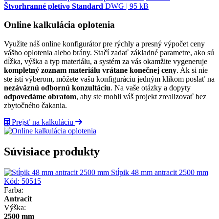
Štvorhranné pletivo Standard
DWG | 95 kB
Online kalkulácia oplotenia
Využite náš online konfigurátor pre rýchly a presný výpočet ceny
vášho oplotenia alebo brány. Stačí zadať základné parametre, ako sú
dĺžka, výška a typ materiálu, a systém za vás okamžite vygeneruje
kompletný zoznam materiálu vrátane konečnej ceny
. Ak si nie
ste istí výberom, môžete vašu konfiguráciu jedným klikom poslať na
nezáväznú odbornú konzultáciu
. Na vaše otázky a dopyty
odpovedáme obratom
, aby ste mohli váš projekt zrealizovať bez
zbytočného čakania.
Prejsť na kalkuláciu
Súvisiace produkty
Stĺpik 48 mm antracit 2500 mm
Kód:
50515
Farba:
Antracit
Výška:
2500 mm