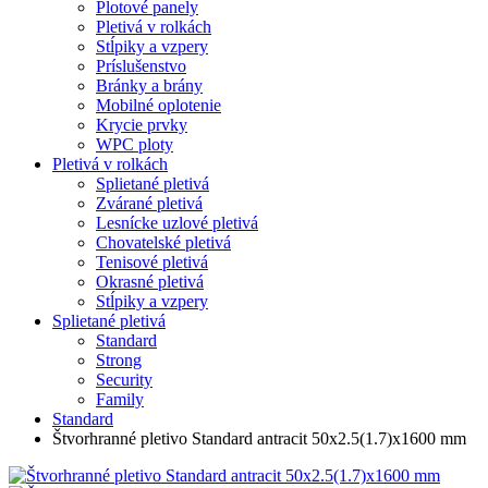
Plotové panely
Pletivá v rolkách
Stĺpiky a vzpery
Príslušenstvo
Bránky a brány
Mobilné oplotenie
Krycie prvky
WPC ploty
Pletivá v rolkách
Splietané pletivá
Zvárané pletivá
Lesnícke uzlové pletivá
Chovatelské pletivá
Tenisové pletivá
Okrasné pletivá
Stĺpiky a vzpery
Splietané pletivá
Standard
Strong
Security
Family
Standard
Štvorhranné pletivo Standard antracit 50x2.5(1.7)x1600 mm