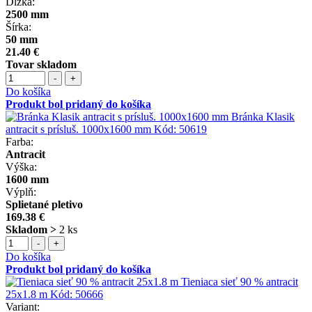
Dĺžka:
2500 mm
Šírka:
50 mm
21.40 €
Tovar skladom
-
+
Do košíka
Produkt bol pridaný do košíka
Bránka Klasik
antracit s prísluš. 1000x1600 mm
Kód:
50619
Farba:
Antracit
Výška:
1600 mm
Výplň:
Splietané pletivo
169.38 €
Skladom >
2 ks
-
+
Do košíka
Produkt bol pridaný do košíka
Tieniaca sieť 90 % antracit
25x1.8 m
Kód:
50666
Variant: