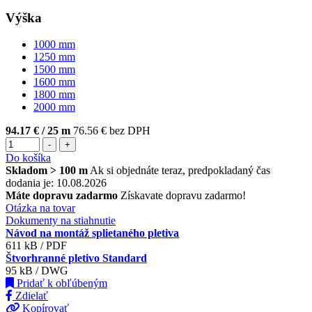
Výška
1000
mm
1250
mm
1500
mm
1600
mm
1800
mm
2000
mm
94.17 €
/ 25 m
76.56 € bez DPH
-
+
Do košíka
Skladom > 100 m
Ak si objednáte teraz, predpokladaný čas
dodania je: 10.08.2026
Máte dopravu zadarmo
Získavate dopravu zadarmo!
Otázka na tovar
Dokumenty na stiahnutie
Návod na montáž splietaného pletiva
611 kB / PDF
Štvorhranné pletivo Standard
95 kB / DWG
Pridať k obľúbeným
Zdielať
Kopírovať