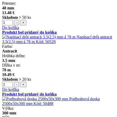
Priemer:
48 mm
11.48 €
Skladom >
50 ks
-
+
Do košíka
Produkt bol pridaný do košíka
Napínací drôt antracit
3.5(2.5) mm á 78 m
Kód:
50529
Farba:
Antracit
Hrúbka drôtu:
3.5 mm
Dĺžka v m:
78 m
10.49 €
Skladom >
20 ks
-
+
Do košíka
Produkt bol pridaný do košíka
Podhrabová doska
2500x50x300 mm
Kód:
50488
Výška:
300 mm