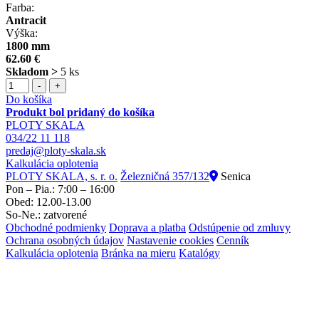
Farba:
Antracit
Výška:
1800 mm
62.60 €
Skladom >
5 ks
-
+
Do košíka
Produkt bol pridaný do košíka
PLOTY SKALA
034/22 11 118
predaj@ploty-skala.sk
Kalkulácia oplotenia
PLOTY SKALA, s. r. o.
Železničná 357/132
Senica
Pon – Pia.: 7:00 – 16:00
Obed: 12.00-13.00
So-Ne.: zatvorené
Obchodné podmienky
Doprava a platba
Odstúpenie od zmluvy
Ochrana osobných údajov
Nastavenie cookies
Cenník
Kalkulácia oplotenia
Bránka na mieru
Katalógy