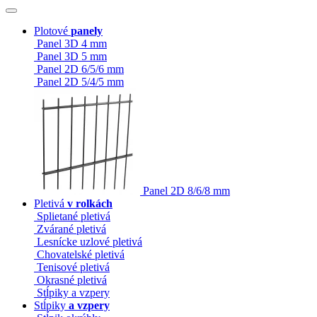
Plotové
panely
Panel 3D 4 mm
Panel 3D 5 mm
Panel 2D 6/5/6 mm
Panel 2D 5/4/5 mm
Panel 2D 8/6/8 mm
Pletivá
v rolkách
Splietané pletivá
Zvárané pletivá
Lesnícke uzlové pletivá
Chovatelské pletivá
Tenisové pletivá
Okrasné pletivá
Stĺpiky a vzpery
Stĺpiky
a vzpery