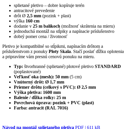
splietané pletivo – dobre kopíruje terén
antracitové prevedenie
drôt Ø
2,5 mm
(pozink + plast)
výška
160 cm
dodanie v
25 m balíkoch
(možnosť skrátenia na mieru)
jednoduchá montáž na stĺpiky a napínacie príslušenstvo
dobrý pomer cena / životnosť
Pletivo je kompatibilné so stĺpikmi, napínacím drôtom a
príslušenstvom z ponuky
Ploty Skala
. Stačí poslať dĺžku oplotenia
a pripravíme vám presnú cenovú ponuku na mieru.
Typ:
štvorhranné (splietané) plotové pletivo
STANDARD
(poplastované)
Veľkosť oka (mesh):
50 mm
(5 cm)
Vnútorný drôt:
Ø 1,7 mm
Priemer drôtu (celkový s PVC):
Ø 2,5 mm
Výška pletiva:
1600 mm
Balenie / dĺžka rolky:
25 m
Povrchová úprava:
pozink + PVC (plast)
Farba:
antracit (RAL 7016)
Návod na montáž splietaného pletiva
PDF | 611 kB