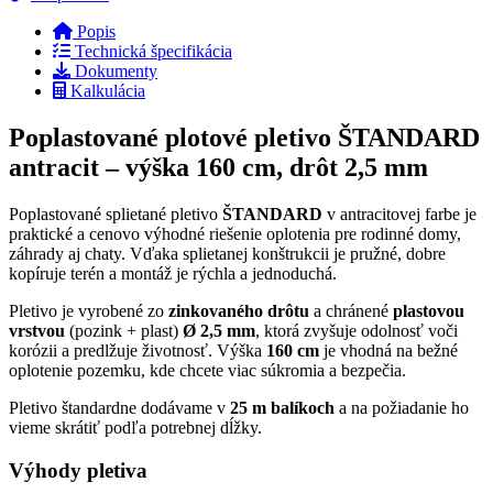
Popis
Technická špecifikácia
Dokumenty
Kalkulácia
Poplastované plotové pletivo ŠTANDARD
antracit – výška 160 cm, drôt 2,5 mm
Poplastované splietané pletivo
ŠTANDARD
v antracitovej farbe je
praktické a cenovo výhodné riešenie oplotenia pre rodinné domy,
záhrady aj chaty. Vďaka splietanej konštrukcii je pružné, dobre
kopíruje terén a montáž je rýchla a jednoduchá.
Pletivo je vyrobené zo
zinkovaného drôtu
a chránené
plastovou
vrstvou
(pozink + plast)
Ø 2,5 mm
, ktorá zvyšuje odolnosť voči
korózii a predlžuje životnosť. Výška
160 cm
je vhodná na bežné
oplotenie pozemku, kde chcete viac súkromia a bezpečia.
Pletivo štandardne dodávame v
25 m balíkoch
a na požiadanie ho
vieme skrátiť podľa potrebnej dĺžky.
Výhody pletiva