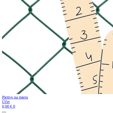
Pletivo na mieru
Účet
0,00
€
0