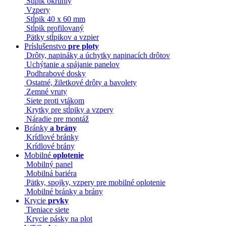
Stĺpik okrúhly
Vzpery
Stĺpik 40 x 60 mm
Stĺpik profilovaný
Pätky stĺpikov a vzpier
Príslušenstvo
pre ploty
Drôty, napináky a úchytky napinacích drôtov
Uchýtanie a spájanie panelov
Podhrabové dosky
Ostatné, žiletkové drôty a bavolety
Zemné vruty
Siete proti vtákom
Krytky pre stĺpiky a vzpery
Náradie pre montáž
Bránky
a brány
Krídlové bránky
Krídlové brány
Mobilné
oplotenie
Mobilný panel
Mobilná bariéra
Pätky, spojky, vzpery pre mobilné oplotenie
Mobilné bránky a brány
Krycie
prvky
Tieniace siete
Krycie pásky na plot