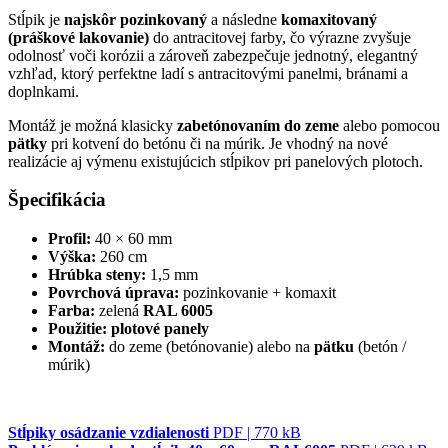
Stĺpik je
najskôr pozinkovaný
a následne
komaxitovaný
(práškové lakovanie)
do antracitovej farby, čo výrazne zvyšuje
odolnosť voči korózii a zároveň zabezpečuje jednotný, elegantný
vzhľad, ktorý perfektne ladí s antracitovými panelmi, bránami a
doplnkami.
Montáž je možná klasicky
zabetónovaním do zeme
alebo pomocou
pätky
pri kotvení do betónu či na múrik. Je vhodný na nové
realizácie aj výmenu existujúcich stĺpikov pri panelových plotoch.
Špecifikácia
Profil:
40 × 60 mm
Výška:
260 cm
Hrúbka steny:
1,5 mm
Povrchová úprava:
pozinkovanie + komaxit
Farba:
zelená
RAL 6005
Použitie:
plotové panely
Montáž:
do zeme (betónovanie) alebo na
pätku
(betón /
múrik)
Stĺpiky osádzanie vzdialenosti
PDF | 770 kB