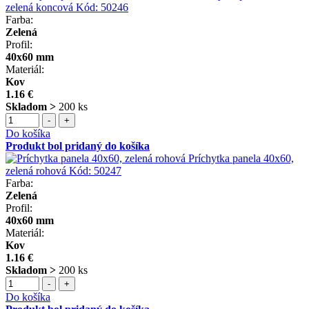
zelená koncová
Kód:
50246
Farba:
Zelená
Profil:
40x60 mm
Materiál:
Kov
1.16 €
Skladom >
200 ks
-
+
Do košíka
Produkt bol pridaný do košíka
Príchytka panela 40x60,
zelená rohová
Kód:
50247
Farba:
Zelená
Profil:
40x60 mm
Materiál:
Kov
1.16 €
Skladom >
200 ks
-
+
Do košíka