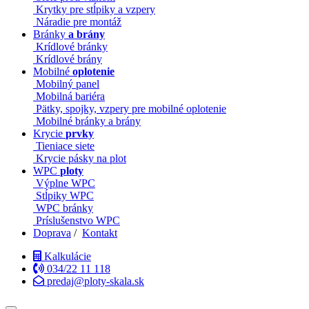
Krytky pre stĺpiky a vzpery
Náradie pre montáž
Bránky
a brány
Krídlové bránky
Krídlové brány
Mobilné
oplotenie
Mobilný panel
Mobilná bariéra
Pätky, spojky, vzpery pre mobilné oplotenie
Mobilné bránky a brány
Krycie
prvky
Tieniace siete
Krycie pásky na plot
WPC
ploty
Výplne WPC
Stĺpiky WPC
WPC bránky
Príslušenstvo WPC
Doprava
/
Kontakt
Kalkulácie
034/22 11 118
predaj@ploty-skala.sk