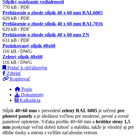
Stĺpiky osádzanie vzdialenosti
770 kB / PDF
Prehlásenie o zhode stĺpik 40 x 60 mm RAL6005
629 kB / PDF
Prehlásenie o zhode stĺpik 40 x 60 mm RAL7016
629 kB / PDF
Prehlásenie o zhode stĺpik 40 x 60 mm ZN
631 kB / PDF
Pozinkovaný stĺpik 40x60
116 kB / DWG
Zelený stĺpik 40x60
116 kB / DWG
Pridať k obľúbeným
Zdielať
Kopírovať
Popis
Dokumenty
Kalkulácia
Stĺpik
40×60 mm
v prevedení
zelený RAL 6005
je určený
pre
plotové panely
a je ideálnou voľbou pre moderné, pevné a rovné
panelové oplotenie. Vďaka profilu 40×60 mm a
hrúbke steny 1,5
mm
poskytuje veľmi dobrú tuhosť a stabilitu, takže je vhodný aj pre
dlhšie úseky a miesta s vyšším zaťažením vetrom.