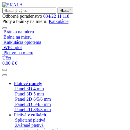
Hľadať
Odborné poradenstvo
034/22 11 118
Ploty a bránky na mieru!
Kalkulácie
Bránka na mieru
Brána na mieru
Kalkulácia oplotenia
WPC plot
Pletivo na mieru
Účet
0,00
€
0
Plotové
panely
Panel 3D 4 mm
Panel 3D 5 mm
Panel 2D 6/5/6 mm
Panel 2D 5/4/5 mm
Panel 2D 8/6/8 mm
Pletivá
v rolkách
Splietané pletivá
Zvárané pletivá