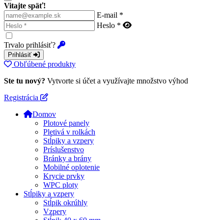
Vitajte späť!
E-mail *
Heslo *
Trvalo prihlásiť?
Prihlásiť
Obľúbené produkty
Ste tu nový?
Vytvorte si účet a využívajte množstvo výhod
Registrácia
Domov
Plotové panely
Pletivá v rolkách
Stĺpiky a vzpery
Príslušenstvo
Bránky a brány
Mobilné oplotenie
Krycie prvky
WPC ploty
Stĺpiky a vzpery
Stĺpik okrúhly
Vzpery