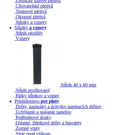
Lesnícke uzlové pletivá
Chovatelské pletivá
Tenisové pletivá
Okrasné pletivá
Stĺpiky a vzpery
Stĺpiky
a vzpery
Stĺpik okrúhly
Vzpery
Stĺpik 40 x 60 mm
Stĺpik profilovaný
Pätky stĺpikov a vzpier
Príslušenstvo
pre ploty
Drôty, napináky a úchytky napinacích drôtov
Uchýtanie a spájanie panelov
Podhrabové dosky
Ostatné, žiletkové drôty a bavolety
Zemné vruty
Siete proti vtákom