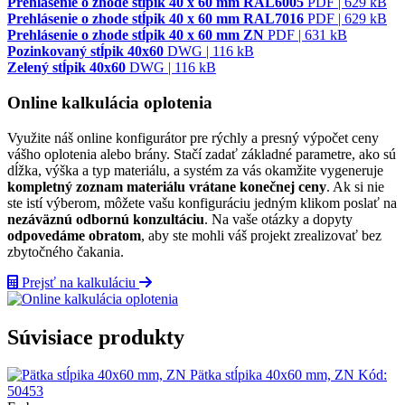
Prehlásenie o zhode stĺpik 40 x 60 mm RAL6005
PDF | 629 kB
Prehlásenie o zhode stĺpik 40 x 60 mm RAL7016
PDF | 629 kB
Prehlásenie o zhode stĺpik 40 x 60 mm ZN
PDF | 631 kB
Pozinkovaný stĺpik 40x60
DWG | 116 kB
Zelený stĺpik 40x60
DWG | 116 kB
Online kalkulácia oplotenia
Využite náš online konfigurátor pre rýchly a presný výpočet ceny
vášho oplotenia alebo brány. Stačí zadať základné parametre, ako sú
dĺžka, výška a typ materiálu, a systém za vás okamžite vygeneruje
kompletný zoznam materiálu vrátane konečnej ceny
. Ak si nie
ste istí výberom, môžete vašu konfiguráciu jedným klikom poslať na
nezáväznú odbornú konzultáciu
. Na vaše otázky a dopyty
odpovedáme obratom
, aby ste mohli váš projekt zrealizovať bez
zbytočného čakania.
Prejsť na kalkuláciu
Súvisiace produkty
Pätka stĺpika 40x60 mm, ZN
Kód:
50453