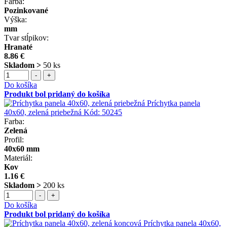
Farba:
Pozinkované
Výška:
mm
Tvar stĺpikov:
Hranaté
8.86 €
Skladom >
50 ks
-
+
Do košíka
Produkt bol pridaný do košíka
Príchytka panela
40x60, zelená priebežná
Kód:
50245
Farba:
Zelená
Profil:
40x60 mm
Materiál:
Kov
1.16 €
Skladom >
200 ks
-
+
Do košíka
Produkt bol pridaný do košíka
Príchytka panela 40x60,