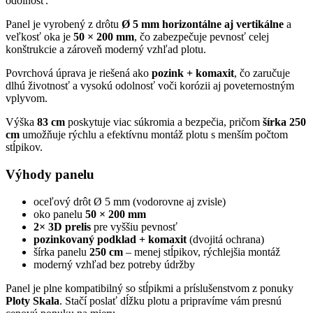
odolnosť.
Panel je vyrobený z drôtu
Ø 5 mm horizontálne aj vertikálne
a
veľkosť oka je
50 × 200 mm
, čo zabezpečuje pevnosť celej
konštrukcie a zároveň moderný vzhľad plotu.
Povrchová úprava je riešená ako
pozink + komaxit
, čo zaručuje
dlhú životnosť a vysokú odolnosť voči korózii aj poveternostným
vplyvom.
Výška
83 cm
poskytuje viac súkromia a bezpečia, pričom
šírka 250
cm
umožňuje rýchlu a efektívnu montáž plotu s menším počtom
stĺpikov.
Výhody panelu
oceľový drôt Ø 5 mm (vodorovne aj zvisle)
oko panelu
50 × 200 mm
2× 3D prelis
pre vyššiu pevnosť
pozinkovaný podklad + komaxit
(dvojitá ochrana)
šírka panelu
250 cm
– menej stĺpikov, rýchlejšia montáž
moderný vzhľad bez potreby údržby
Panel je plne kompatibilný so stĺpikmi a príslušenstvom z ponuky
Ploty Skala
. Stačí poslať dĺžku plotu a pripravíme vám presnú