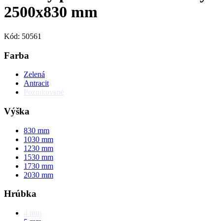
2500x830 mm
Kód: 50561
Farba
Zelená
Antracit
Pozinkované
Výška
830
mm
1030
mm
1230
mm
1530
mm
1730
mm
2030
mm
Hrúbka
4
mm