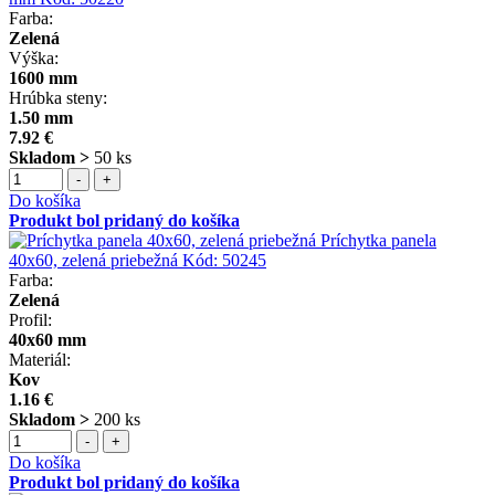
Farba:
Zelená
Výška:
1600 mm
Hrúbka steny:
1.50 mm
7.92 €
Skladom >
50 ks
-
+
Do košíka
Produkt bol pridaný do košíka
Príchytka panela
40x60, zelená priebežná
Kód:
50245
Farba:
Zelená
Profil:
40x60 mm
Materiál:
Kov
1.16 €
Skladom >
200 ks
-
+
Do košíka
Produkt bol pridaný do košíka