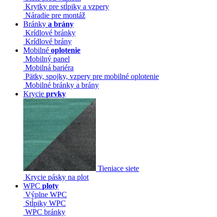
Krytky pre stĺpiky a vzpery
Náradie pre montáž
Bránky
a brány
Krídlové bránky
Krídlové brány
Mobilné
oplotenie
Mobilný panel
Mobilná bariéra
Pätky, spojky, vzpery pre mobilné oplotenie
Mobilné bránky a brány
Krycie
prvky
Tieniace siete
Krycie pásky na plot
WPC
ploty
Výplne WPC
Stĺpiky WPC
WPC bránky