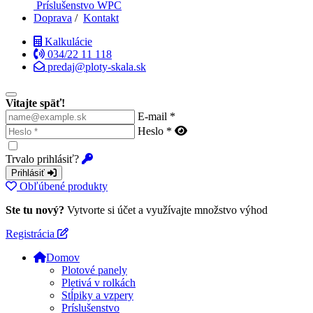
Príslušenstvo WPC
Doprava
/
Kontakt
Kalkulácie
034/22 11 118
predaj@ploty-skala.sk
Vitajte späť!
E-mail *
Heslo *
Trvalo prihlásiť?
Prihlásiť
Obľúbené produkty
Ste tu nový?
Vytvorte si účet a využívajte množstvo výhod
Registrácia
Domov
Plotové panely
Pletivá v rolkách
Stĺpiky a vzpery
Príslušenstvo