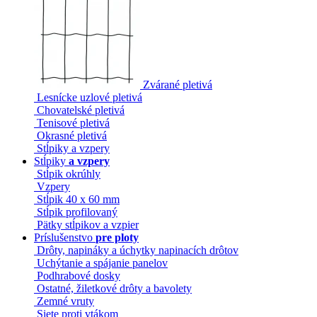
Zvárané pletivá
Lesnícke uzlové pletivá
Chovatelské pletivá
Tenisové pletivá
Okrasné pletivá
Stĺpiky a vzpery
Stĺpiky
a vzpery
Stĺpik okrúhly
Vzpery
Stĺpik 40 x 60 mm
Stĺpik profilovaný
Pätky stĺpikov a vzpier
Príslušenstvo
pre ploty
Drôty, napináky a úchytky napinacích drôtov
Uchýtanie a spájanie panelov
Podhrabové dosky
Ostatné, žiletkové drôty a bavolety
Zemné vruty
Siete proti vtákom