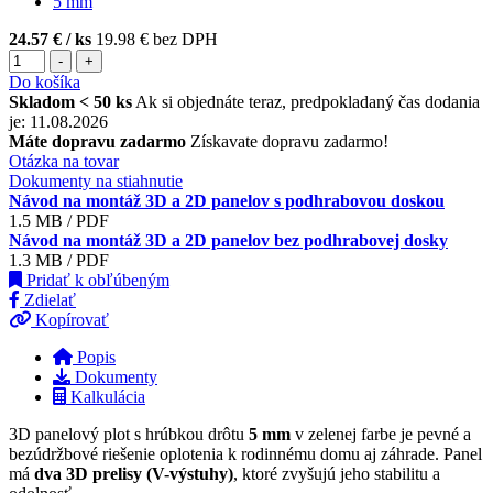
5
mm
24.57 €
/ ks
19.98 € bez DPH
-
+
Do košíka
Skladom < 50 ks
Ak si objednáte teraz, predpokladaný čas dodania
je: 11.08.2026
Máte dopravu zadarmo
Získavate dopravu zadarmo!
Otázka na tovar
Dokumenty na stiahnutie
Návod na montáž 3D a 2D panelov s podhrabovou doskou
1.5 MB / PDF
Návod na montáž 3D a 2D panelov bez podhrabovej dosky
1.3 MB / PDF
Pridať k obľúbeným
Zdielať
Kopírovať
Popis
Dokumenty
Kalkulácia
3D panelový plot s hrúbkou drôtu
5 mm
v zelenej farbe je pevné a
bezúdržbové riešenie oplotenia k rodinnému domu aj záhrade. Panel
má
dva 3D prelisy (V-výstuhy)
, ktoré zvyšujú jeho stabilitu a