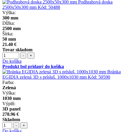
Podhrabová doska
2500x50x300 mm
Kód:
50488
Výška:
300 mm
Dĺžka:
2500 mm
Šírka:
50 mm
21.40 €
Tovar skladom
-
+
Do košíka
Produkt bol pridaný do košíka
Bránka
EGIDIA zelená 3D s prísluš. 1000x1030 mm
Kód:
50590
Farba:
Zelená
Výška:
1030 mm
Výplň:
3D panel
278.96 €
Skladom
-
+
Do košíka