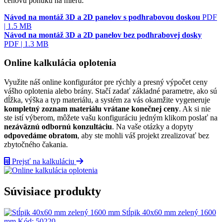
cenovú ponuku na mieru.
Návod na montáž 3D a 2D panelov s podhrabovou doskou
PDF
| 1.5 MB
Návod na montáž 3D a 2D panelov bez podhrabovej dosky
PDF | 1.3 MB
Online kalkulácia oplotenia
Využite náš online konfigurátor pre rýchly a presný výpočet ceny
vášho oplotenia alebo brány. Stačí zadať základné parametre, ako sú
dĺžka, výška a typ materiálu, a systém za vás okamžite vygeneruje
kompletný zoznam materiálu vrátane konečnej ceny
. Ak si nie
ste istí výberom, môžete vašu konfiguráciu jedným klikom poslať na
nezáväznú odbornú konzultáciu
. Na vaše otázky a dopyty
odpovedáme obratom
, aby ste mohli váš projekt zrealizovať bez
zbytočného čakania.
Prejsť na kalkuláciu
Súvisiace produkty
Stĺpik 40x60 mm zelený 1600
mm
Kód:
50220