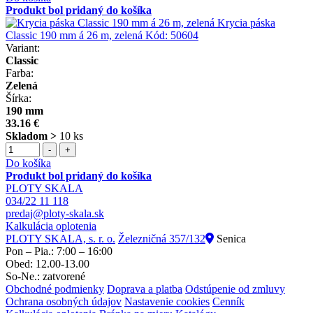
Produkt bol pridaný do košíka
Krycia páska
Classic 190 mm á 26 m, zelená
Kód:
50604
Variant:
Classic
Farba:
Zelená
Šírka:
190 mm
33.16 €
Skladom >
10 ks
-
+
Do košíka
Produkt bol pridaný do košíka
PLOTY SKALA
034/22 11 118
predaj@ploty-skala.sk
Kalkulácia oplotenia
PLOTY SKALA, s. r. o.
Železničná 357/132
Senica
Pon – Pia.: 7:00 – 16:00
Obed: 12.00-13.00
So-Ne.: zatvorené
Obchodné podmienky
Doprava a platba
Odstúpenie od zmluvy
Ochrana osobných údajov
Nastavenie cookies
Cenník