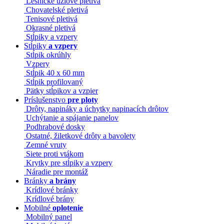
Lesnícke uzlové pletivá
Chovatelské pletivá
Tenisové pletivá
Okrasné pletivá
Stĺpiky a vzpery
Stĺpiky
a vzpery
Stĺpik okrúhly
Vzpery
Stĺpik 40 x 60 mm
Stĺpik profilovaný
Pätky stĺpikov a vzpier
Príslušenstvo
pre ploty
Drôty, napináky a úchytky napinacích drôtov
Uchýtanie a spájanie panelov
Podhrabové dosky
Ostatné, žiletkové drôty a bavolety
Zemné vruty
Siete proti vtákom
Krytky pre stĺpiky a vzpery
Náradie pre montáž
Bránky
a brány
Krídlové bránky
Krídlové brány
Mobilné
oplotenie
Mobilný panel