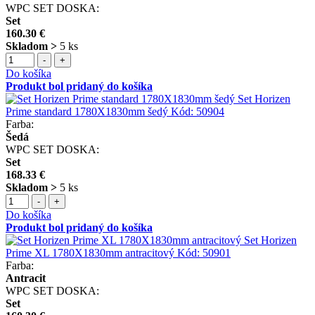
WPC SET DOSKA:
Set
160.30 €
Skladom >
5 ks
-
+
Do košíka
Produkt bol pridaný do košíka
Set Horizen
Prime standard 1780X1830mm šedý
Kód:
50904
Farba:
Šedá
WPC SET DOSKA:
Set
168.33 €
Skladom >
5 ks
-
+
Do košíka
Produkt bol pridaný do košíka
Set Horizen
Prime XL 1780X1830mm antracitový
Kód:
50901
Farba:
Antracit
WPC SET DOSKA:
Set