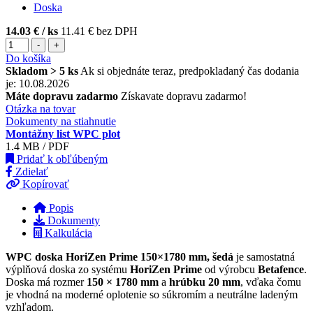
Doska
14.03 €
/ ks
11.41 € bez DPH
-
+
Do košíka
Skladom > 5 ks
Ak si objednáte teraz, predpokladaný čas dodania
je: 10.08.2026
Máte dopravu zadarmo
Získavate dopravu zadarmo!
Otázka na tovar
Dokumenty na stiahnutie
Montážny list WPC plot
1.4 MB / PDF
Pridať k obľúbeným
Zdielať
Kopírovať
Popis
Dokumenty
Kalkulácia
WPC doska HoriZen Prime 150×1780 mm, šedá
je samostatná
výplňová doska zo systému
HoriZen Prime
od výrobcu
Betafence
.
Doska má rozmer
150 × 1780 mm
a
hrúbku 20 mm
, vďaka čomu
je vhodná na moderné oplotenie so súkromím a neutrálne ladeným
vzhľadom.