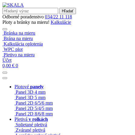
Hľadať
Odborné poradenstvo
034/22 11 118
Ploty a bránky na mieru!
Kalkulácie
Bránka na mieru
Brána na mieru
Kalkulácia oplotenia
WPC plot
Pletivo na mieru
Účet
0,00
€
0
Plotové
panely
Panel 3D 4 mm
Panel 3D 5 mm
Panel 2D 6/5/6 mm
Panel 2D 5/4/5 mm
Panel 2D 8/6/8 mm
Pletivá
v rolkách
Splietané pletivá
Zvárané pletivá