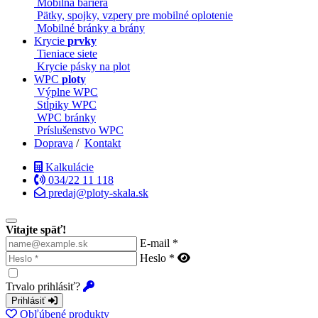
Mobilná bariéra
Pätky, spojky, vzpery pre mobilné oplotenie
Mobilné bránky a brány
Krycie
prvky
Tieniace siete
Krycie pásky na plot
WPC
ploty
Výplne WPC
Stĺpiky WPC
WPC bránky
Príslušenstvo WPC
Doprava
/
Kontakt
Kalkulácie
034/22 11 118
predaj@ploty-skala.sk
Vitajte späť!
E-mail *
Heslo *
Trvalo prihlásiť?
Prihlásiť
Obľúbené produkty