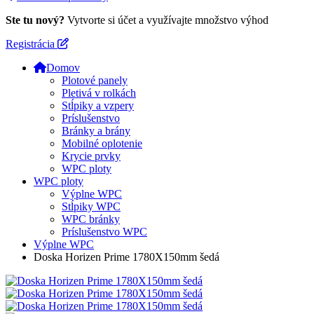
Ste tu nový?
Vytvorte si účet a využívajte množstvo výhod
Registrácia
Domov
Plotové panely
Pletivá v rolkách
Stĺpiky a vzpery
Príslušenstvo
Bránky a brány
Mobilné oplotenie
Krycie prvky
WPC ploty
WPC ploty
Výplne WPC
Stĺpiky WPC
WPC bránky
Príslušenstvo WPC
Výplne WPC
Doska Horizen Prime 1780X150mm šedá