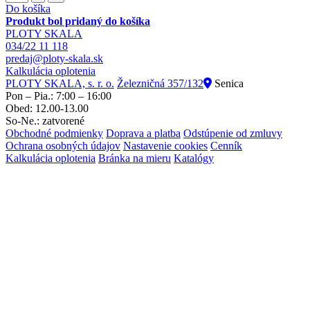
Do košíka
Produkt bol pridaný do košíka
PLOTY SKALA
034/22 11 118
predaj@ploty-skala.sk
Kalkulácia oplotenia
PLOTY SKALA, s. r. o.
Železničná 357/132
Senica
Pon – Pia.: 7:00 – 16:00
Obed: 12.00-13.00
So-Ne.: zatvorené
Obchodné podmienky
Doprava a platba
Odstúpenie od zmluvy
Ochrana osobných údajov
Nastavenie cookies
Cenník
Kalkulácia oplotenia
Bránka na mieru
Katalógy