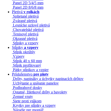
Panel 2D 5/4/5 mm
Panel 2D 8/6/8 mm
Pletivá
v rolkách
Splietané pletivá
Zvárané pletivá
Lesnícke uzlové pletivá
Chovatelské pletivá
Tenisové pletivá
Okrasné pletivá
Stĺpiky a vzpery
Stĺpiky
a vzpery
Stĺpik okrúhly
Vzpery
Stĺpik 40 x 60 mm
Stĺpik profilovaný
Pätky stĺpikov a vzpier
Príslušenstvo
pre ploty
Drôty, napináky a úchytky napinacích drôtov
Uchýtanie a spájanie panelov
Podhrabové dosky
Ostatné, žiletkové drôty a bavolety
Zemné vruty
Siete proti vtákom
Krytky pre stĺpiky a vzpery
Náradie pre montáž