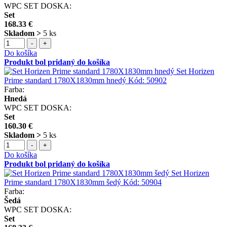
WPC SET DOSKA:
Set
168.33 €
Skladom >
5 ks
-
+
Do košíka
Produkt bol pridaný do košíka
Set Horizen
Prime standard 1780X1830mm hnedý
Kód:
50902
Farba:
Hnedá
WPC SET DOSKA:
Set
160.30 €
Skladom >
5 ks
-
+
Do košíka
Produkt bol pridaný do košíka
Set Horizen
Prime standard 1780X1830mm šedý
Kód:
50904
Farba:
Šedá
WPC SET DOSKA:
Set