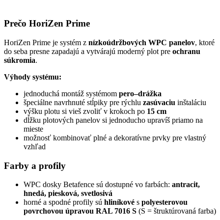
Prečo HoriZen Prime
HoriZen Prime je systém z
nízkoúdržbových WPC panelov
, ktoré
do seba presne zapadajú a vytvárajú moderný plot pre
ochranu
súkromia
.
Výhody systému:
jednoduchá montáž systémom
pero–drážka
špeciálne navrhnuté stĺpiky pre rýchlu
zasúvaciu
inštaláciu
výšku plotu si vieš zvoliť v krokoch po
15 cm
dĺžku plotových panelov si jednoducho upravíš priamo na
mieste
možnosť kombinovať plné a dekoratívne prvky pre vlastný
vzhľad
Farby a profily
WPC dosky Betafence sú dostupné vo farbách:
antracit,
hnedá, piesková, svetlosivá
horné a spodné profily sú
hliníkové
s
polyesterovou
povrchovou úpravou RAL 7016 S
(S = štruktúrovaná farba)