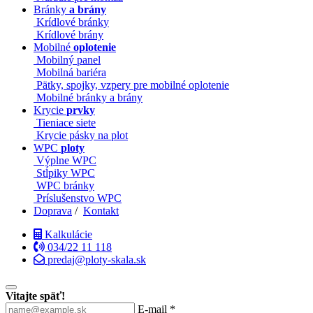
Bránky
a brány
Krídlové bránky
Krídlové brány
Mobilné
oplotenie
Mobilný panel
Mobilná bariéra
Pätky, spojky, vzpery pre mobilné oplotenie
Mobilné bránky a brány
Krycie
prvky
Tieniace siete
Krycie pásky na plot
WPC
ploty
Výplne WPC
Stĺpiky WPC
WPC bránky
Príslušenstvo WPC
Doprava
/
Kontakt
Kalkulácie
034/22 11 118
predaj@ploty-skala.sk
Vitajte späť!
E-mail *