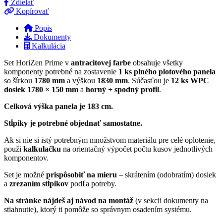
Zdielať
Kopírovať
Popis
Dokumenty
Kalkulácia
Set HoriZen Prime v
antracitovej farbe
obsahuje všetky
komponenty potrebné na zostavenie
1 ks plného plotového panela
so šírkou
1780 mm
a výškou
1830 mm
. Súčasťou je
12 ks WPC
dosiek 1780 × 150 mm
a
horný + spodný profil
.
Celková výška panela je 183 cm.
Stĺpiky je potrebné objednať samostatne.
Ak si nie si istý potrebným množstvom materiálu pre celé oplotenie,
použi
kalkulačku
na orientačný výpočet počtu kusov jednotlivých
komponentov.
Set je možné
prispôsobiť na mieru
– skrátením (odobratím) dosiek
a
zrezaním stĺpikov
podľa potreby.
Na stránke nájdeš aj návod na montáž
(v sekcii dokumenty na
stiahnutie), ktorý ti pomôže so správnym osadením systému.