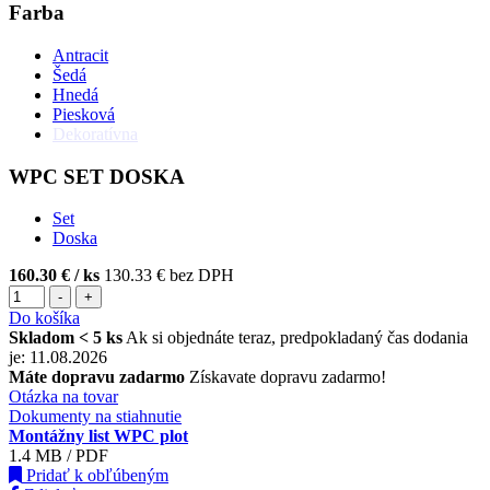
Farba
Antracit
Šedá
Hnedá
Piesková
Dekoratívna
WPC SET DOSKA
Set
Doska
160.30 €
/ ks
130.33 € bez DPH
-
+
Do košíka
Skladom < 5 ks
Ak si objednáte teraz, predpokladaný čas dodania
je: 11.08.2026
Máte dopravu zadarmo
Získavate dopravu zadarmo!
Otázka na tovar
Dokumenty na stiahnutie
Montážny list WPC plot
1.4 MB / PDF
Pridať k obľúbeným