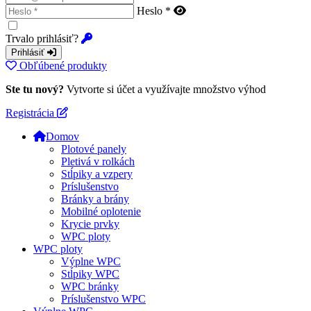
Heslo *
Trvalo prihlásiť?
Prihlásiť
Obľúbené produkty
Ste tu nový?
Vytvorte si účet a využívajte množstvo výhod
Registrácia
Domov
Plotové panely
Pletivá v rolkách
Stĺpiky a vzpery
Príslušenstvo
Bránky a brány
Mobilné oplotenie
Krycie prvky
WPC ploty
WPC ploty
Výplne WPC
Stĺpiky WPC
WPC bránky
Príslušenstvo WPC