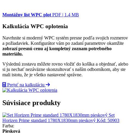
Montážny list WPC plot
PDF | 1.4 MB
Kalkulácia WPC oplotenia
Navrhnite si moderný WPC systém presne podľa svojich rozmerov
a požiadaviek. Konfigurátor vám po zadaní parametrov okamžite
zobrazí presnú cenu aj kompletný zoznam potrebného
materiálu.
Výslednú zostavu môžete rovno vložiť do košíka a objednať, alebo
si ju nechať nezáväzne skonzultovať s naším odborníkom, aby ste
mali istotu, že je všetko nastavené správne.
Prejsť na kalkuláciu
Súvisiace produkty
Set
Horizen Prime standard 1780X1830mm pieskový
Kód:
50903
Farba:
Piesková