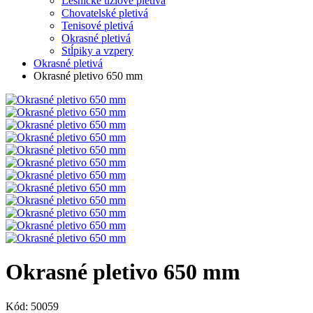
Lesnícke uzlové pletivá
Chovatelské pletivá
Tenisové pletivá
Okrasné pletivá
Stĺpiky a vzpery
Okrasné pletivá
Okrasné pletivo 650 mm
Okrasné pletivo 650 mm
Kód: 50059