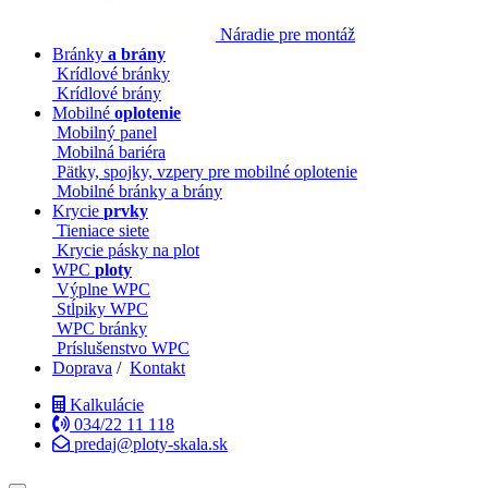
Náradie pre montáž
Bránky
a brány
Krídlové bránky
Krídlové brány
Mobilné
oplotenie
Mobilný panel
Mobilná bariéra
Pätky, spojky, vzpery pre mobilné oplotenie
Mobilné bránky a brány
Krycie
prvky
Tieniace siete
Krycie pásky na plot
WPC
ploty
Výplne WPC
Stĺpiky WPC
WPC bránky
Príslušenstvo WPC
Doprava
/
Kontakt
Kalkulácie
034/22 11 118
predaj@ploty-skala.sk