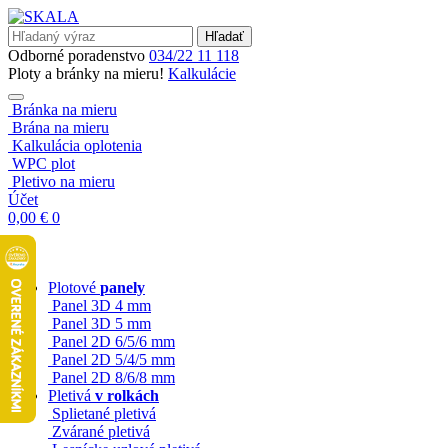
Hľadať
Odborné poradenstvo
034/22 11 118
Ploty a bránky na mieru!
Kalkulácie
Bránka na mieru
Brána na mieru
Kalkulácia oplotenia
WPC plot
Pletivo na mieru
Účet
0,00
€
0
Plotové
panely
Panel 3D 4 mm
Panel 3D 5 mm
Panel 2D 6/5/6 mm
Panel 2D 5/4/5 mm
Panel 2D 8/6/8 mm
Pletivá
v rolkách
Splietané pletivá
Zvárané pletivá