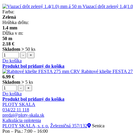
Viazací drôt zelený 1.4(1
Farba:
Zelená
Hrúbka drôtu:
1.4 mm
Dĺžka v m:
50 m
2.18 €
Skladom >
50 ks
-
+
Do košíka
Produkt bol pridaný do košíka
Rabitové kliešte FESTA 
6.99 €
Skladom >
5 ks
-
+
Do košíka
Produkt bol pridaný do košíka
PLOTY SKALA
034/22 11 118
predaj@ploty-skala.sk
Kalkulácia oplotenia
PLOTY SKALA, s. r. o.
Železničná 357/132
Senica
Pon – Pia.: 7:00 – 16:00