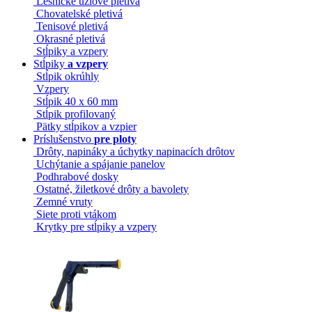
Lesnícke uzlové pletivá
Chovatelské pletivá
Tenisové pletivá
Okrasné pletivá
Stĺpiky a vzpery
Stĺpiky
a vzpery
Stĺpik okrúhly
Vzpery
Stĺpik 40 x 60 mm
Stĺpik profilovaný
Pätky stĺpikov a vzpier
Príslušenstvo
pre ploty
Drôty, napináky a úchytky napinacích drôtov
Uchýtanie a spájanie panelov
Podhrabové dosky
Ostatné, žiletkové drôty a bavolety
Zemné vruty
Siete proti vtákom
Krytky pre stĺpiky a vzpery