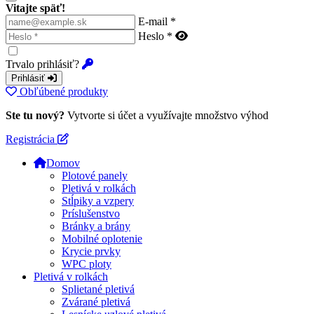
Vitajte späť!
E-mail *
Heslo *
Trvalo prihlásiť?
Prihlásiť
Obľúbené produkty
Ste tu nový?
Vytvorte si účet a využívajte množstvo výhod
Registrácia
Domov
Plotové panely
Pletivá v rolkách
Stĺpiky a vzpery
Príslušenstvo
Bránky a brány
Mobilné oplotenie
Krycie prvky
WPC ploty
Pletivá v rolkách
Splietané pletivá
Zvárané pletivá