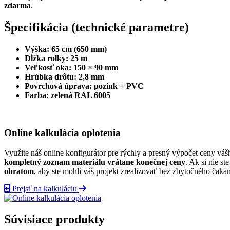
zdarma
.
Špecifikácia (technické parametre)
Výška:
65 cm (650 mm)
Dĺžka rolky:
25 m
Veľkosť oka:
150 × 90 mm
Hrúbka drôtu:
2,8 mm
Povrchová úprava:
pozink + PVC
Farba:
zelená RAL 6005
Online kalkulácia oplotenia
Využite náš online konfigurátor pre rýchly a presný výpočet ceny váš
kompletný zoznam materiálu vrátane konečnej ceny
. Ak si nie s
obratom
, aby ste mohli váš projekt zrealizovať bez zbytočného čakan
Prejsť na kalkuláciu
Súvisiace produkty