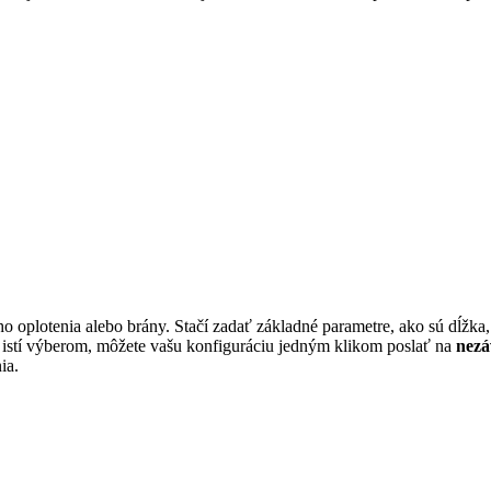
ho oplotenia alebo brány. Stačí zadať základné parametre, ako sú dĺžka
te istí výberom, môžete vašu konfiguráciu jedným klikom poslať na
nezá
ia.