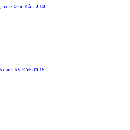
.0) mm á 50 m
Kód:
50100
275 mm CRV
Kód:
80016