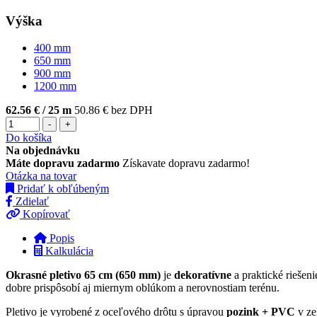
Výška
400
mm
650
mm
900
mm
1200
mm
62.56 €
/ 25 m
50.86 € bez DPH
-
+
Do košíka
Na objednávku
Máte dopravu zadarmo
Získavate dopravu zadarmo!
Otázka na tovar
Pridať k obľúbeným
Zdielať
Kopírovať
Popis
Kalkulácia
Okrasné pletivo 65 cm (650 mm)
je
dekoratívne
a praktické riešen
dobre prispôsobí aj miernym oblúkom a nerovnostiam terénu.
Pletivo je vyrobené z oceľového drôtu s úpravou
pozink + PVC
v ze