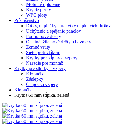
Mobilné oplotenie
Krycie prvky
WPC ploty
Príslušenstvo
Drôty, napináky a úchytky napinacích drôtov
Uchýtanie a spájanie panelov
Podhrabové dosky
Ostatné, žiletkové drôty a bavolety
Zemné vruty
Siete proti vtákom
Krytky pre stĺpiky a vzpery
Náradie pre montáž
Krytky pre stĺpiky a vzpery
Klobúčik
Záslepky
Čiapočka vzpery
Klobúčik
Krytka 60 mm stĺpika, zelená