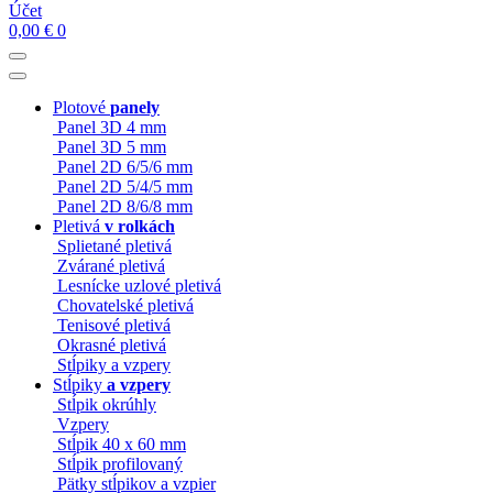
Účet
0,00
€
0
Plotové
panely
Panel 3D 4 mm
Panel 3D 5 mm
Panel 2D 6/5/6 mm
Panel 2D 5/4/5 mm
Panel 2D 8/6/8 mm
Pletivá
v rolkách
Splietané pletivá
Zvárané pletivá
Lesnícke uzlové pletivá
Chovatelské pletivá
Tenisové pletivá
Okrasné pletivá
Stĺpiky a vzpery
Stĺpiky
a vzpery
Stĺpik okrúhly
Vzpery
Stĺpik 40 x 60 mm
Stĺpik profilovaný
Pätky stĺpikov a vzpier