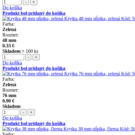
-
+
Do košíka
Produkt bol pridaný do košíka
Krytka 48 mm stĺpika, zelená
Kód:
5
Farba:
Zelená
Rozmer:
48 mm
0.33 €
Skladom >
100 ks
-
+
Do košíka
Produkt bol pridaný do košíka
Krytka 76 mm stĺpika, zelená
Kód:
5
Farba:
Zelená
Rozmer:
76 mm
0.90 €
Skladom
-
+
Do košíka
Produkt bol pridaný do košíka
Krytka 38 mm stĺpika, čierna
Kód:
50
Farba: