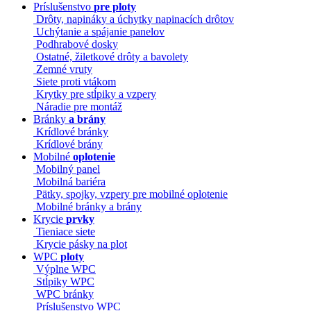
Príslušenstvo
pre ploty
Drôty, napináky a úchytky napinacích drôtov
Uchýtanie a spájanie panelov
Podhrabové dosky
Ostatné, žiletkové drôty a bavolety
Zemné vruty
Siete proti vtákom
Krytky pre stĺpiky a vzpery
Náradie pre montáž
Bránky
a brány
Krídlové bránky
Krídlové brány
Mobilné
oplotenie
Mobilný panel
Mobilná bariéra
Pätky, spojky, vzpery pre mobilné oplotenie
Mobilné bránky a brány
Krycie
prvky
Tieniace siete
Krycie pásky na plot
WPC
ploty
Výplne WPC
Stĺpiky WPC
WPC bránky
Príslušenstvo WPC