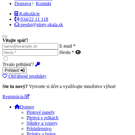
Doprava
/
Kontakt
Kalkulácie
034/22 11 118
predaj@ploty-skala.sk
Vitajte späť!
E-mail *
Heslo *
Trvalo prihlásiť?
Prihlásiť
Obľúbené produkty
Ste tu nový?
Vytvorte si účet a využívajte množstvo výhod
Registrácia
Domov
Plotové panely
Pletivá v rolkách
Stĺpiky a vzpery
Príslušenstvo
Bránky a brány