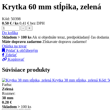
Krytka 60 mm stĺpika, zelená
Kód: 50398
0.50 €
/ ks
0.41 € bez DPH
-
+
Do košíka
Skladom > 100 ks
Ak si objednáte teraz, predpokladaný čas dodania 
Máte dopravu zadarmo
Získavate dopravu zadarmo!
Otázka na tovar
Pridať k obľúbeným
Zdielať
Kopírovať
Súvisiace produkty
Krytka 38 mm stĺpika, zelená
Kód:
5
Farba:
Zelená
Rozmer:
38 mm
0.28 €
Skladom >
100 ks