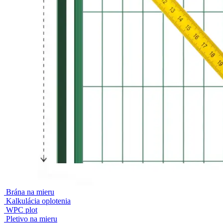
Brána na mieru
Kalkulácia oplotenia
WPC plot
Pletivo na mieru